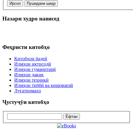
Ирсол
Пушидани шаҳр
Назари худро нависед
Феҳристи китобҳо
Китобҳои бадеӣ
Илмҳои иқтисодӣ
Илмҳои гуманитарӣ
Илмҳои дақиқ
Илмҳои техникӣ
Илмҳои тиббӣ ва кишоварзӣ
Луғатномаҳо
Ҷустуҷӯи китобҳо