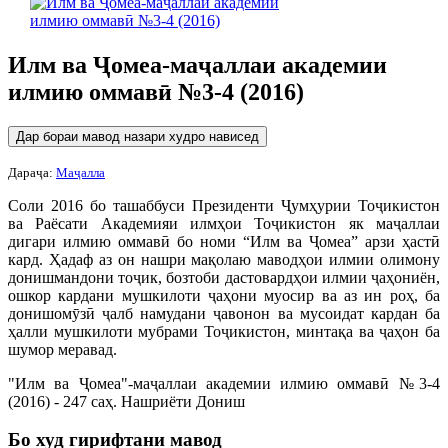
Илм ва Ҷомеа-маҷаллаи академии
илмию оммавӣ №3-4 (2016)
Дар бораи мавод назари худро нависед
Дараҷа:
Маҷалла
Соли 2016 бо ташаббуси Президенти Ҷумҳурии Тоҷикистон
ва Раёсати Академияи илмҳои Тоҷикистон як маҷаллаи
дигари илмию оммавӣ бо номи “Илм ва Ҷомеа” арзи ҳастӣ
кард. Ҳадаф аз он нашри мақолаю маводҳои илмии олимону
донишмандони тоҷик, бозтоби дастовардҳои илмии ҷаҳониён,
ошкор кардани мушкилоти ҷаҳони муосир ва аз ин роҳ, ба
донишомӯзӣ ҷалб намудани ҷавонон ва мусоидат кардан ба
ҳалли мушкилоти мубрами Тоҷикистон, минтақа ва ҷаҳон ба
шумор меравад.
"Илм ва Ҷомеа"-маҷаллаи академии илмию оммавӣ №3-4
(2016) - 247 саҳ. Нашриёти Дониш
Бо худ гирифтани мавод