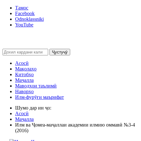
Тамос
Facebook
Odnoklassniki
YouTube
Ҷустуҷӯ
Асосӣ
Мақолаҳо
Китобҳо
Маҷалла
Маводҳои таълимӣ
Наворҳо
Илм-фурӯғи маърифат
Шумо дар ин ҷо:
Асосӣ
Маҷалла
Илм ва Ҷомеа-маҷаллаи академии илмию оммавӣ №3-4
(2016)