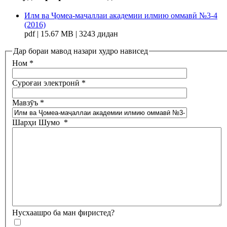
Илм ва Ҷомеа-маҷаллаи академии илмию оммавӣ №3-4
(2016)
pdf | 15.67 MB | 3243 дидан
Дар бораи мавод назари худро нависед
Ном
*
Суроғаи электронӣ
*
Мавзӯъ
*
Шарҳи Шумо
*
Нусхаашро ба ман фиристед?