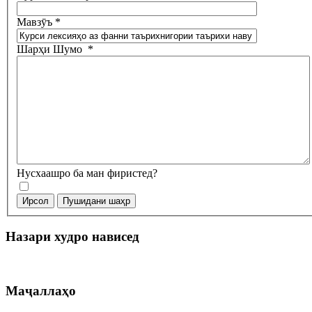
Мавзӯъ
*
Шарҳи Шумо
*
Нусхаашро ба ман фиристед?
Ирсол
Пушидани шаҳр
Назари худро нависед
Маҷаллаҳо