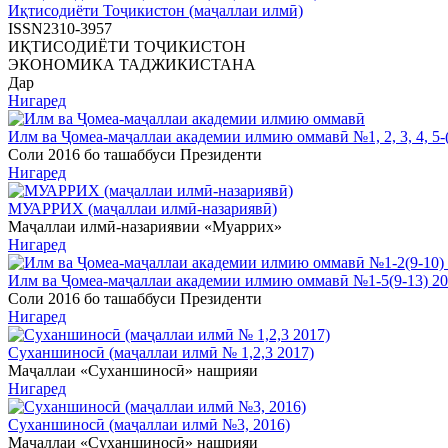
Иқтисодиёти Тоҷикистон (маҷаллаи илмӣ)
ISSN2310-3957
ИҚТИСОДИЁТИ ТОҶИКИСТОН
ЭКОНОМИКА ТАДЖИКИСТАНА
Дар
Нигаред
Илм ва Ҷомеа-маҷаллаи академии илмию оммавӣ №1, 2, 3, 4, 5-(
Соли 2016 бо ташаббуси Президенти
Нигаред
МУАРРИХ (маҷаллаи илмӣ-назариявӣ)
Маҷаллаи илмӣ-назариявии «Муаррих»
Нигаред
Илм ва Ҷомеа-маҷаллаи академии илмию оммавӣ №1-5(9-13) 2
Соли 2016 бо ташаббуси Президенти
Нигаред
Суханшиносӣ (маҷаллаи илмӣ № 1,2,3 2017)
Маҷаллаи «Суханшиносӣ» нашрияи
Нигаред
Суханшиносӣ (маҷаллаи илмӣ №3, 2016)
Маҷаллаи «Суханшиносӣ» нашрияи