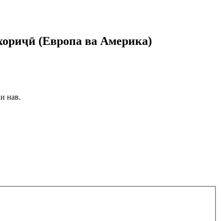
хориҷӣ (Европа ва Америка)
аи нав.