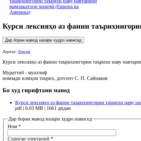
Курси лексияҳо аз фанни таърихнигори
Дар бораи мавод назари худро нависед
Дараҷа:
Лексия
Курси лексияҳо аз фанни таърихнигории таърихи наву навтари
Мураттиб - муаллиф
номзади илмҳои таърих, дотсент С. П. Сайнаков
Бо худ гирифтани мавод
Курси лексияҳо аз фанни таърихнигории таърихи наву нав
pdf | 6.03 MB | 1661 дидан
Дар бораи мавод назари худро нависед
Ном
*
Суроғаи электронӣ
*