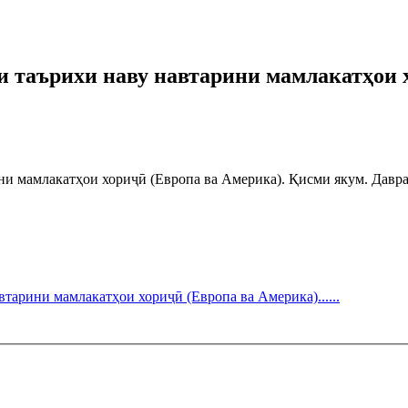
и таърихи наву навтарини мамлакатҳои 
ни мамлакатҳои хориҷӣ (Европа ва Америка). Қисми якум. Давр
тарини мамлакатҳои хориҷӣ (Европа ва Америка)......