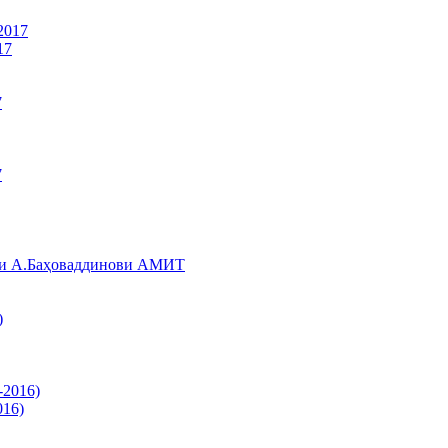
17
оми А.Баҳоваддинови АМИТ
016)