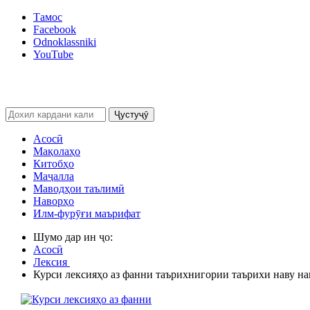
Тамос
Facebook
Odnoklassniki
YouTube
Ҷустуҷӯ
Асосӣ
Мақолаҳо
Китобҳо
Маҷалла
Маводҳои таълимӣ
Наворҳо
Илм-фурӯғи маърифат
Шумо дар ин ҷо:
Асосӣ
Лексия
Курси лексияҳо аз фанни таърихнигории таърихи наву н