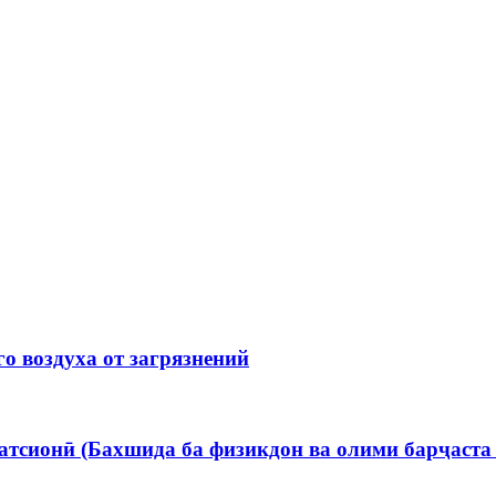
о воздуха от загрязнений
татсионӣ (Бахшида ба физикдон ва олими барҷаст