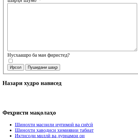
Шарҳи Шумо
*
Нусхаашро ба ман фиристед?
Ирсол
Пушидани шаҳр
Назари худро нависед
Феҳристи мақолаҳо
Шинохти масоили иҷтимоӣ ва сиёсӣ
Шинохти ҳаводиси химиявии табиат
Иқтисоди миллӣ ва дурнамои он