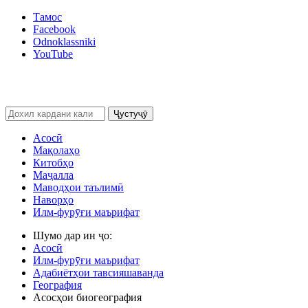
Тамос
Facebook
Odnoklassniki
YouTube
Ҷустуҷӯ
Асосӣ
Мақолаҳо
Китобҳо
Маҷалла
Маводҳои таълимӣ
Наворҳо
Илм-фурӯғи маърифат
Шумо дар ин ҷо:
Асосӣ
Илм-фурӯғи маърифат
Адабиётҳои тавсияшаванда
География
Асосҳои биогеография