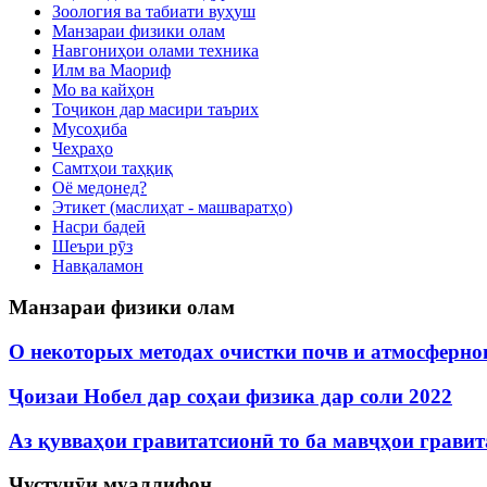
Зоология ва табиати вуҳуш
Манзараи физики олам
Навгониҳои олами техника
Илм ва Маориф
Мо ва кайҳон
Тоҷикон дар масири таърих
Мусоҳиба
Чеҳраҳо
Самтҳои таҳқиқ
Оё медонед?
Этикет (маслиҳат - машваратҳо)
Насри бадеӣ
Шеъри рӯз
Навқаламон
Манзараи физики олам
О некоторых методах очистки почв и атмосферног
Ҷоизаи Нобел дар соҳаи физика дар соли 2022
Аз қувваҳои гравитатсионӣ то ба мавҷҳои грави
Ҷустуҷӯи муаллифон