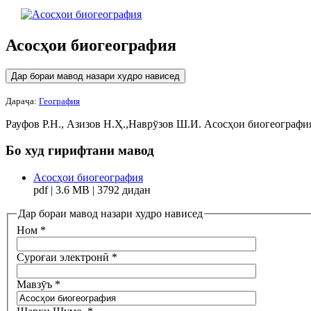
Асосҳои биогеография
Дар бораи мавод назари худро нависед
Дараҷа:
География
Рауфов Р.Н., Азизов Н.Ҳ.,Наврӯзов Ш.И. Асосҳои биогеография
Бо худ гирифтани мавод
Асосҳои биогеография
pdf | 3.6 MB | 3792 дидан
Дар бораи мавод назари худро нависед
Ном
*
Суроғаи электронӣ
*
Мавзӯъ
*