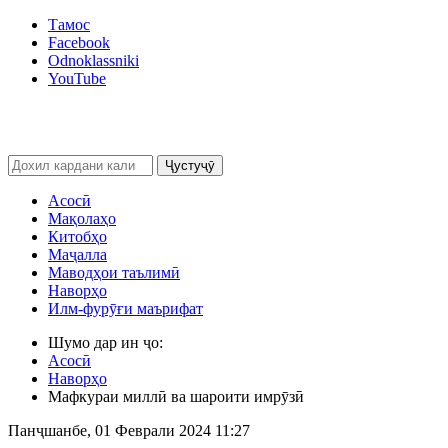
Тамос
Facebook
Odnoklassniki
YouTube
Ҷустуҷӯ
Асосӣ
Мақолаҳо
Китобҳо
Маҷалла
Маводҳои таълимӣ
Наворҳо
Илм-фурӯғи маърифат
Шумо дар ин ҷо:
Асосӣ
Наворҳо
Мафкураи миллӣ ва шароити имрӯзӣ
Панҷшанбе, 01 Феврали 2024 11:27