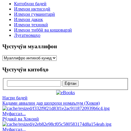
Китобҳои бадеӣ
Илмҳои иқтисодӣ
Илмҳои гуманитарӣ
Илмҳои дақиқ
Илмҳои техникӣ
Илмҳои тиббӣ ва кишоварзӣ
Луғатномаҳо
Ҷустуҷӯи муаллифон
Ҷустуҷӯи китобҳо
Насри бадеӣ
Қадами аввалин дар шоҳроҳи номаълум (Ҳикоя)
Муфассал...
Рӯдакӣ ва Хоқонӣ
Муфассал...