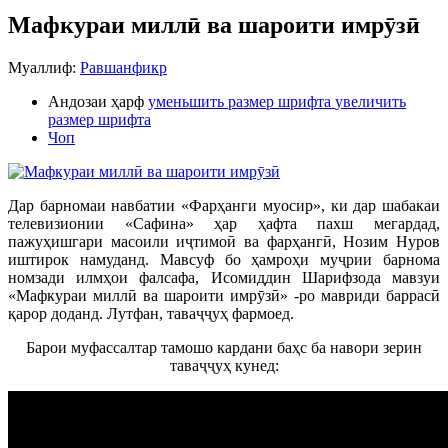
Мафкураи миллӣ ва шароити имрӯзӣ
Муаллиф:
Равшанфикр
Андозаи ҳарф
уменьшить размер шрифта
увеличить
размер шрифта
Чоп
Дар барномаи навбатии «Фарҳанги муосир», ки дар шабакаи
телевизионии «Сафина» ҳар ҳафта пахш мегардад,
пажуҳишгари масоили иҷтимоӣ ва фарҳангӣ, Нозим Нуров
иштирок намуданд. Мавсуф бо ҳамроҳи муҷрии барнома
номзади илмҳои фалсафа, Исомиддин Шарифзода мавзуи
«Мафкураи миллӣ ва шароити имрӯзӣ» -ро мавриди баррасӣ
қарор доданд. Лутфан, таваҷҷуҳ фармоед.
Барои муфассалтар тамошо кардани баҳс ба навори зерин
таваҷҷуҳ кунед: