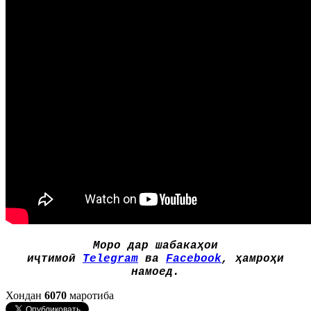
Моро дар шабакаҳои
иҷтимоӣ
Telegram
ва
Facebook
, ҳамроҳи
намоед.
Хондан
6070
маротиба