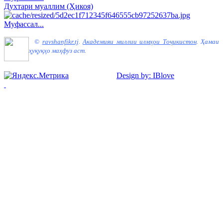
Духтари муаллим (Ҳикоя)
Муфассал...
©
ravshanfikr.tj
.
Академияи миллии илмҳои Тоҷикистон
.
Ҳамаи
ҳуқуқҳо маҳфуз аст.
Design by: IBlove