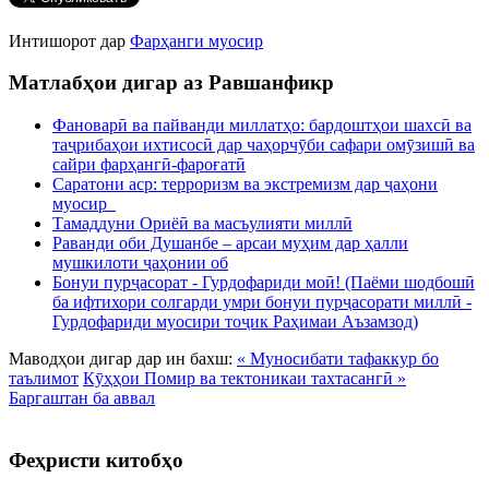
Интишорот дар
Фарҳанги муосир
Матлабҳои дигар аз Равшанфикр
Фановарӣ ва пайванди миллатҳо: бардоштҳои шахсӣ ва
таҷрибаҳои ихтисосӣ дар чаҳорчӯби сафари омӯзишӣ ва
сайри фарҳангӣ-фароғатӣ
Саратони аср: терроризм ва экстремизм дар ҷаҳони
муосир
Тамаддуни Ориёӣ ва масъулияти миллӣ
Раванди оби Душанбе – арсаи муҳим дар ҳалли
мушкилоти ҷаҳонии об
Бонуи пурҷасорат - Гурдофариди моӣ! (Паёми шодбошӣ
ба ифтихори солгарди умри бонуи пурҷасорати миллӣ -
Гурдофариди муосири тоҷик Раҳимаи Аъзамзод)
Маводҳои дигар дар ин бахш:
« Муносибати тафаккур бо
таълимот
Кӯҳҳои Помир ва тектоникаи тахтасангӣ »
Баргаштан ба аввал
Феҳристи китобҳо