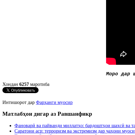
Моро дар 
Хондан
6257
маротиба
Интишорот дар
Фарҳанги муосир
Матлабҳои дигар аз Равшанфикр
Фановарӣ ва пайванди миллатҳо: бардоштҳои шахсӣ ва т
Саратони аср: терроризм ва экстремизм дар ҷаҳони муос