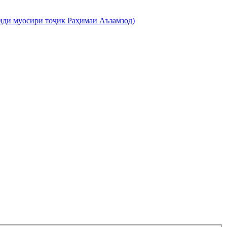
иди муосири тоҷик Раҳимаи Аъзамзод)