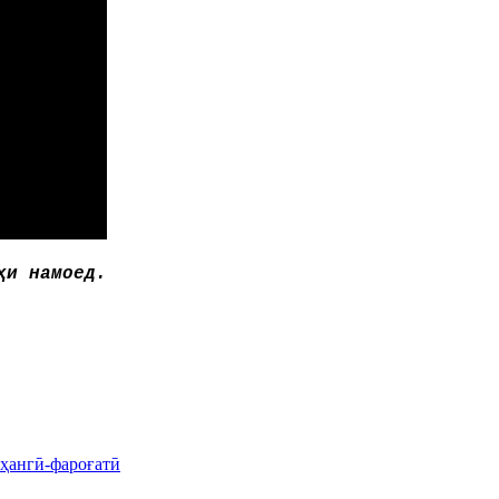
ҳи намоед.
рҳангӣ-фароғатӣ