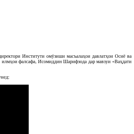
директори Институти омӯзиши масъалаҳои давлатҳои Осиё ва
 илмҳои фалсафа, Исомиддин Шарифзода дар мавзуи «Ваҳдати
унед: