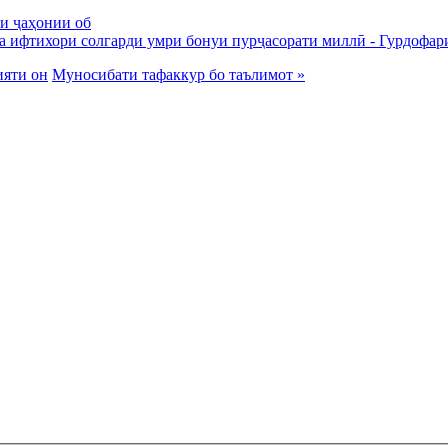
и ҷаҳонии об
а ифтихори солгарди умри бонуи пурҷасорати миллӣ - Гурдофар
ияти он
Муносибати тафаккур бо таълимот »