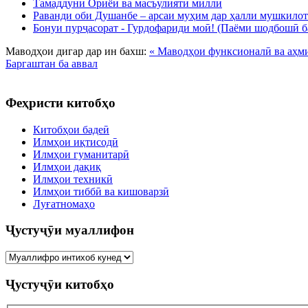
Тамаддуни Ориёӣ ва масъулияти миллӣ
Раванди оби Душанбе – арсаи муҳим дар ҳалли мушкилот
Бонуи пурҷасорат - Гурдофариди моӣ! (Паёми шодбошӣ б
Маводҳои дигар дар ин бахш:
« Маводҳои функсионалӣ ва аҳм
Баргаштан ба аввал
Феҳристи китобҳо
Китобҳои бадеӣ
Илмҳои иқтисодӣ
Илмҳои гуманитарӣ
Илмҳои дақиқ
Илмҳои техникӣ
Илмҳои тиббӣ ва кишоварзӣ
Луғатномаҳо
Ҷустуҷӯи муаллифон
Ҷустуҷӯи китобҳо