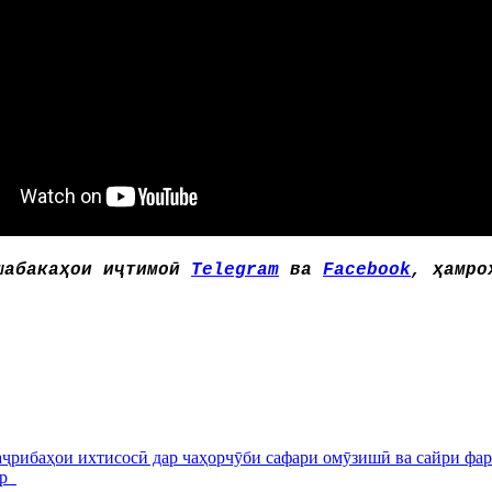
шабакаҳои иҷтимоӣ
Telegram
ва
Facebook
, ҳамро
аҷрибаҳои ихтисосӣ дар чаҳорчӯби сафари омӯзишӣ ва сайри фа
ир