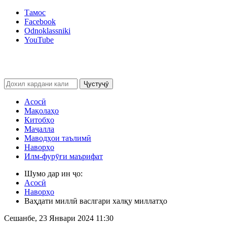
Тамос
Facebook
Odnoklassniki
YouTube
Ҷустуҷӯ
Асосӣ
Мақолаҳо
Китобҳо
Маҷалла
Маводҳои таълимӣ
Наворҳо
Илм-фурӯғи маърифат
Шумо дар ин ҷо:
Асосӣ
Наворҳо
Ваҳдати миллӣ васлгари халқу миллатҳо
Сешанбе, 23 Январи 2024 11:30