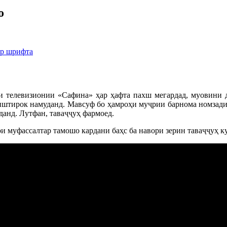
о
ер шрифта
 телевизионии «Сафина» ҳар ҳафта пахш мегардад, муовини 
штирок намуданд. Мавсуф бо ҳамроҳи муҷрии барнома номзади
данд. Лутфан, таваҷҷуҳ фармоед.
и муфассалтар тамошо кардани баҳс ба навори зерин таваҷҷуҳ к