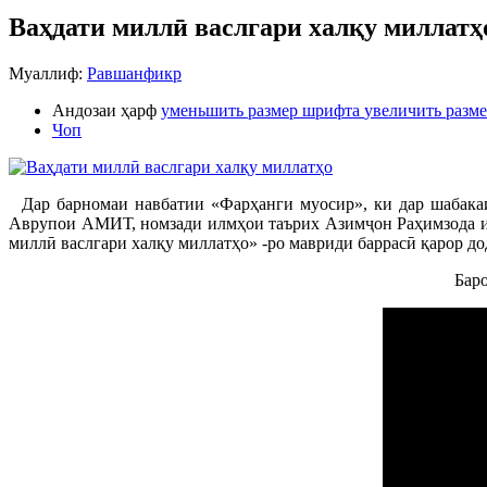
Ваҳдати миллӣ васлгари халқу миллатҳ
Муаллиф:
Равшанфикр
Андозаи ҳарф
уменьшить размер шрифта
увеличить разм
Чоп
Дар барномаи навбатии «Фарҳанги муосир», ки дар шабакаи
Аврупои АМИТ, номзади илмҳои таърих Азимҷон Раҳимзода и
миллӣ васлгари халқу миллатҳо» -ро мавриди баррасӣ қарор до
Баро