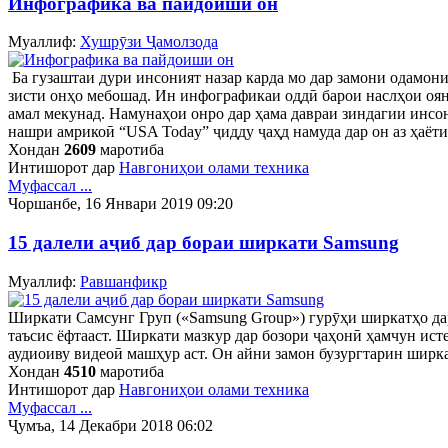
Инфографика ва пайдоиши он
Муаллиф:
Хушрӯзи Ҷамолзода
Ба гузаштаи дури инсоният назар карда мо дар замони одамон
зисти онҳо мебошад. Ин инфографикаи оддӣ барои наслҳои оянд
амал мекунад. Намунаҳои онро дар ҳама давраи зиндагии инсо
нашри амрикоӣ “USA Today” ҷидду ҷаҳд намуда дар он аз ҳаё
Хондан
2609
маротиба
Интишорот дар
Навгониҳои олами техника
Муфассал ...
Чоршанбе, 16 Январи 2019 09:20
15 далели аҷиб дар бораи ширкати Samsung
Муаллиф:
Равшанфикр
Ширкати Самсунг Груп («Samsung Group») гурӯҳи ширкатҳо дар
таъсис ёфтааст. Ширкати мазкур дар бозори ҷаҳонӣ ҳамчун ис
аудиоиву видеоӣ машҳур аст. Он айни замон бузургтарин ширк
Хондан
4510
маротиба
Интишорот дар
Навгониҳои олами техника
Муфассал ...
Ҷумъа, 14 Декабри 2018 06:02