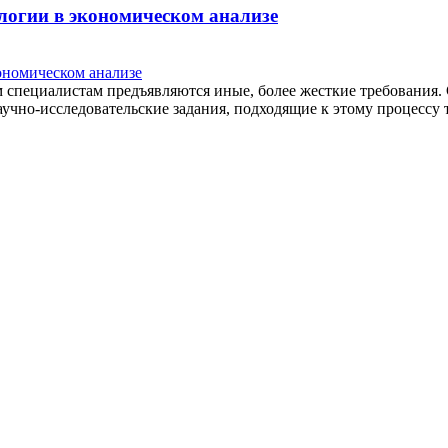
логии в экономическом анализе
м специалистам предъявляются иные, более жесткие требовани
но-исследовательские задания, подходящие к этому процессу т