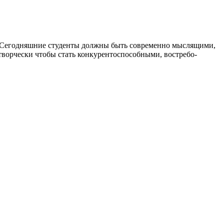
я. Сегодняшние студенты должны быть современно мыслящими,
ворчески чтобы стать конкурентоспособными, востребо­