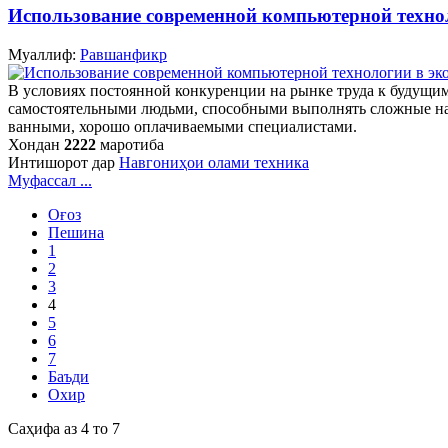
Использование современной компьютерной техно
Муаллиф:
Равшанфикр
В условиях постоянной конкуренции на рынке труда к будущи
самостоятельными людьми, способными выполнять сложные науч
ванными, хорошо оплачиваемыми специалистами.
Хондан
2222
маротиба
Интишорот дар
Навгониҳои олами техника
Муфассал ...
Оғоз
Пешина
1
2
3
4
5
6
7
Баъди
Охир
Саҳифа аз 4 то 7