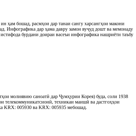
ин ҳам бошад, расмҳои дар танаи сангу харсангҳои макони
дад. Инфографика дар ҳама давру замон вуҷуд дошт ва мемонаду
и истифода бурдани доираи васеъи инфографика нашриёти таъбу
тҳои молиявию саноатӣ дар Ҷумҳурии Корея) буда, соли 1938
ҳои телекоммуникатсионӣ, техникаи маишӣ ва дастгоҳҳои
ржа KRX: 005930 ва KRX: 005935 мебошад.