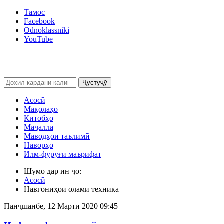
Тамос
Facebook
Odnoklassniki
YouTube
Ҷустуҷӯ
Асосӣ
Мақолаҳо
Китобҳо
Маҷалла
Маводҳои таълимӣ
Наворҳо
Илм-фурӯғи маърифат
Шумо дар ин ҷо:
Асосӣ
Навгониҳои олами техника
Панҷшанбе, 12 Марти 2020 09:45