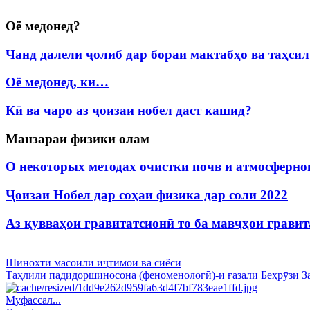
Оё медонед?
Чанд далели ҷолиб дар бораи мактабҳо ва таҳси
Оё медонед, ки…
Кӣ ва чаро аз ҷоизаи нобел даст кашид?
Манзараи физики олам
О некоторых методах очистки почв и атмосферног
Ҷоизаи Нобел дар соҳаи физика дар соли 2022
Аз қувваҳои гравитатсионӣ то ба мавҷҳои грави
Шинохти масоили иҷтимоӣ ва сиёсӣ
Таҳлили падидоршиносона (феноменологӣ)-и ғазали Беҳрӯзи З
Муфассал...