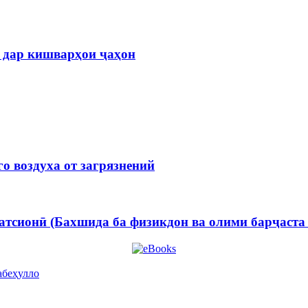
л дар кишварҳои ҷаҳон
о воздуха от загрязнений
татсионӣ (Бахшида ба физикдон ва олими барҷаст
абеҳулло