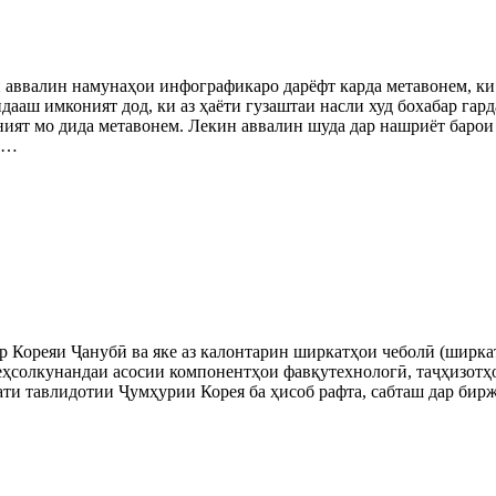
и аввалин намунаҳои инфографикаро дарёфт карда метавонем, ки 
ааш имконият дод, ки аз ҳаёти гузаштаи насли худ бохабар гар
ният мо дида метавонем. Лекин аввалин шуда дар нашриёт баро
ти…
 Кореяи Ҷанубӣ ва яке аз калонтарин ширкатҳои чеболӣ (ширка
теҳсолкунандаи асосии компонентҳои фавқутехнологӣ, таҷҳизот
ати тавлидотии Ҷумҳурии Корея ба ҳисоб рафта, сабташ дар би