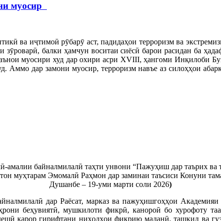
они муосир
тикӣ ва иҷтимоӣ рӯбарӯ аст, падидаҳои терроризм ва экстреми
ои зӯроварӣ, балки ҳамчун воситаи сиёсӣ барои расидан ба ҳад
а маънои муосири худ дар охири асри XVIII, ҳангоми Инқилоби Б
. Аммо дар замони муосир, терроризм навъе аз силоҳҳои абарқ
мӣ-амалии байналмилалӣ таҳти унвони “Пажуҳиш дар таърих ва 
тон муҳтарам Эмомалӣ Раҳмон дар заминаи таъсиси Конуни там
Душанбе – 19-уми марти соли 2026
)
йналмилалӣ дар Раёсат, марказ ва пажуҳишгоҳҳои Академияи 
уҳрони беҳувиятӣ, мушкилоти фикрӣ, канороӣ бо хурофоту т
дешӣ қарор гирифтани ниҳодҳои фикрию маданӣ, ташкил ва гу