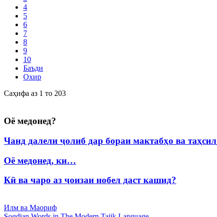
4
5
6
7
8
9
10
Баъди
Охир
Саҳифа аз 1 то 203
Оё медонед?
Чанд далели ҷолиб дар бораи мактабҳо ва таҳси
Оё медонед, ки…
Кӣ ва чаро аз ҷоизаи нобел даст кашид?
Илм ва Маориф
Sogdian Words in The Modern Tajik Language