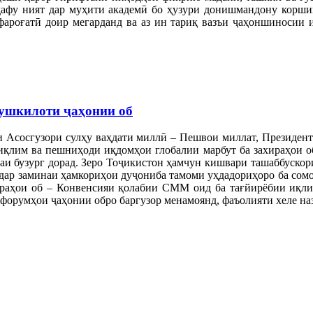
адафу ният дар муҳити академӣ бо ҳузури донишмандону кор
ароғатӣ доир мегарданд ва аз ин тариқ вазъи ҷаҳоншиносии и
мушкилоти ҷаҳонии об
 Асосгузори сулҳу ваҳдати миллӣ – Пешвои миллат, Президен
иқлим ва пешниҳоди иқдомҳои глобалии марбут ба захираҳои об
и бузург дорад. Зеро Тоҷикистон ҳамчун кишвари ташаббускор
 дар заминаи ҳамкориҳои дуҷониба тамоми уҳдадориҳоро ба сом
ираҳои об – Конвенсияи қолабии СММ оид ба тағйирёбии иқли
 форумҳои ҷаҳонии обро баргузор менамоянд, фаъолияти хеле наз