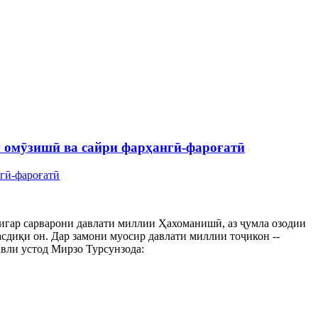
и омӯзишӣ ва сайри фарҳангӣ-фароғатӣ
дигар сарварони давлати миллии Ҳахоманишӣ, аз ҷумла озодии
сдиқи он. Дар замони муосир давлати миллии тоҷикон --
авли устод Мирзо Турсунзода: