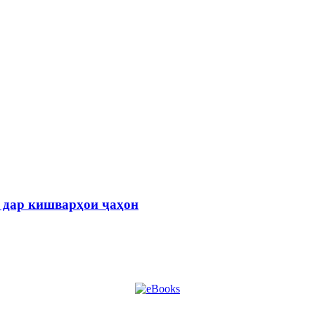
л дар кишварҳои ҷаҳон