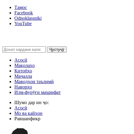
Тамос
Facebook
Odnoklassniki
YouTube
Ҷустуҷӯ
Асосӣ
Мақолаҳо
Китобҳо
Маҷалла
Маводҳои таълимӣ
Наворҳо
Илм-фурӯғи маърифат
Шумо дар ин ҷо:
Асосӣ
Мо ва кайҳон
Равшанфикр