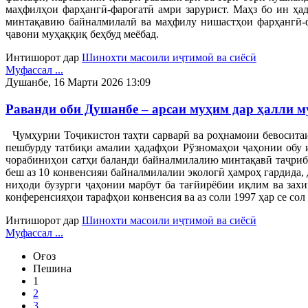
маҳфилҳои фарҳангӣ-фароғатӣ амри зарурист. Маҳз бо ин ҳ
минтақавию байналмилалӣ ва маҳфилу нишастҳои фарҳангӣ-ф
ҷавони муҳаққиқ беҳбуд меёбад.
Интишорот дар
Шинохти масоили иҷтимоӣ ва сиёсӣ
Муфассал ...
Душанбе, 16 Марти 2026 13:09
Раванди оби Душанбе – арсаи муҳим дар ҳалли 
Ҷумҳурии Тоҷикистон таҳти сарварӣ ва роҳнамоии бевоситаи
пешбурду татбиқи амалии ҳадафҳои Рўзномаҳои ҷаҳонии обу 
чорабиниҳои сатҳи баланди байналмилалию минтақавӣ таҷриба
беш аз 10 конвенсияи байналмилалии экологӣ ҳамроҳ гардида,
ниҳоди бузурги ҷаҳонии марбут ба тағйирёбии иқлим ва зах
конференсияҳои тарафҳои конвенсия ва аз соли 1997 ҳар се сол
Интишорот дар
Шинохти масоили иҷтимоӣ ва сиёсӣ
Муфассал ...
Оғоз
Пешина
1
2
3