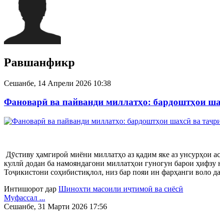
Равшанфикр
Сешанбе, 14 Апрели 2026 10:38
Фановарӣ ва пайванди миллатҳо: бардоштҳои ша
Дӯстиву ҳамгироӣ миёни миллатҳо аз қадим яке аз унсурҳои а
куллӣ додан ба намояндагони миллатҳои гуногун барои ҳифзу н
Тоҷикистони соҳибистиқлол, низ бар пояи ин фарҳанги воло да
Интишорот дар
Шинохти масоили иҷтимоӣ ва сиёсӣ
Муфассал ...
Сешанбе, 31 Марти 2026 17:56