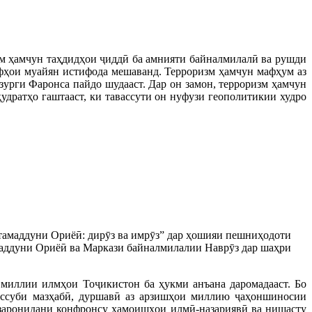
зм ҳамчун таҳдидҳои ҷиддӣ ба амнияти байналмилалӣ ва рушди
афҳои муайян истифода мешаванд. Терроризм ҳамчун мафҳум аз
узурги Фаронса пайдо шудааст. Дар он замон, терроризм ҳамчун
удратҳо гаштааст, ки тавассути он нуфузи геополитикии худро
тамаддуни Ориёӣ: дирӯз ва имрӯз” дар ҳошияи пешниҳодоти
аддуни Ориёӣ ва Маркази байналмилалии Наврӯз дар шаҳри
миллии илмҳои Тоҷикистон ба ҳукми анъана даромадааст. Бо
аассуби мазҳабӣ, дуршавӣ аз арзишҳои миллию ҷаҳоншиносии
заронидани конфронсу ҳамоишҳои илмӣ-назариявӣ ва нишасту