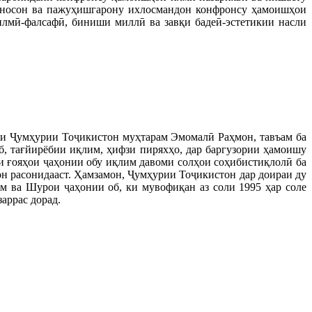
шиносон ва пажуҳишгарону ихлосмандон конфронсу ҳамоишҳои
лмӣ-фалсафӣ, биниши миллӣ ва завқи бадеӣ-эстетикии насли
ти Ҷумҳурии Тоҷикистон муҳтарам Эмомалӣ Раҳмон, тавъам ба
, тағйирёбии иқлим, ҳифзи пиряхҳо, дар баргузории ҳамоишу
и ғояҳои ҷаҳонии обу иқлим давоми солҳои соҳибистиқлолӣ ба
он расонидааст. Ҳамзамон, Ҷумҳурии Тоҷикистон дар доираи ду
м ва Шурои ҷаҳонии об, ки мувофиқан аз соли 1995 ҳар соле
аррас дорад.