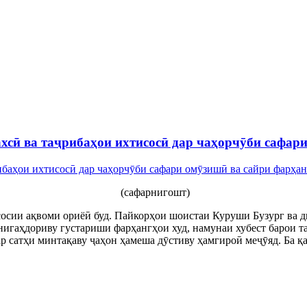
хсӣ ва таҷрибаҳои ихтисосӣ дар чаҳорчӯби сафар
(сафарнигошт)
сосии ақвоми ориёӣ буд. Пайкорҳои шоистаи Куруши Бузург ва 
игаҳдориву густариши фарҳангҳои худ, намунаи хубест барои та
р сатҳи минтақаву ҷаҳон ҳамеша дӯстиву ҳамгироӣ меҷӯяд. Ба қ