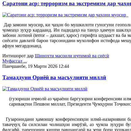
Саратони аср: терроризм ва экстремизм дар ҷаҳ
Дар замони муосир, ки ҷаҳон бо мушкилоти гуногуни геополи
ҷомеаҳо зуҳур кардаанд. Ин падидаҳо на танҳо ҳамчун шаклҳ
забони лотинӣ (terror – дахшат, ҳарос) гирифта шудааст ва б
сиёсати давлатӣ барои тарсонидани мухолифон истифода мешуд
афзун мегардонанд.
Интишорот дар
Шинохти масоили иҷтимоӣ ва сиёсӣ
Муфассал ...
Панҷшанбе, 19 Марти 2026 12:44
Тамаддуни Ориёӣ ва масъулияти миллӣ
(гузориши иҷмолӣ аз ҷараёни баргузории конференсияи ил
саривақтии Пешвои миллат, Президенти Ҷумҳурии Тоҷикис
Гузаронидани ҳамоишу конференсияҳои илмӣ-назариявии ба
таваҷҷуҳ ба силсилаи чолишҳои имрӯзӣ, аз ҷумла зуҳури б
фалсафӣ, парешонии қишри равшангарӣ ва зери бори хушкан