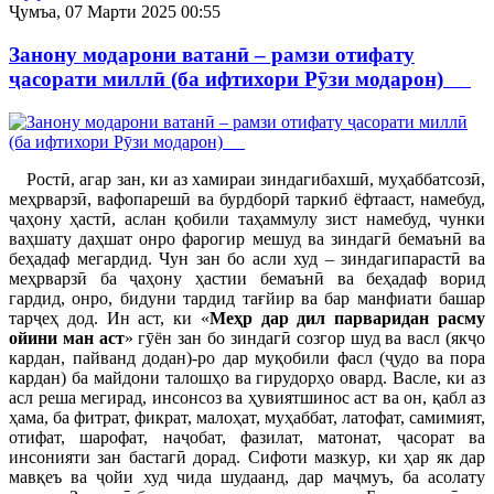
Ҷумъа, 07 Марти 2025 00:55
Занону модарони ватанӣ – рамзи отифату
ҷасорати миллӣ (ба ифтихори Рӯзи модарон)
Ростӣ, агар зан, ки аз хамираи зиндагибахшӣ, муҳаббатсозӣ,
меҳрварзӣ, вафопарешӣ ва бурдборӣ таркиб ёфтааст, намебуд,
ҷаҳону ҳастӣ, аслан қобили таҳаммулу зист намебуд, чунки
ваҳшату даҳшат онро фарогир мешуд ва зиндагӣ бемаънӣ ва
беҳадаф мегардид. Чун зан бо асли худ – зиндагипарастӣ ва
меҳрварзӣ ба ҷаҳону ҳастии бемаънӣ ва беҳадаф ворид
гардид, онро, бидуни тардид тағйир ва бар манфиати башар
тарҷеҳ дод. Ин аст, ки «
Меҳр дар дил парваридан расму
ойини ман аст
» гӯён зан бо зиндагӣ созгор шуд ва васл (якҷо
кардан, пайванд додан)-ро дар муқобили фасл (ҷудо ва пора
кардан) ба майдони талошҳо ва гирудорҳо овард. Васле, ки аз
асл реша мегирад, инсонсоз ва ҳувиятшинос аст ва он, қабл аз
ҳама, ба фитрат, фикрат, малоҳат, муҳаббат, латофат, самимият,
отифат, шарофат, наҷобат, фазилат, матонат, ҷасорат ва
инсонияти зан бастагӣ дорад. Сифоти мазкур, ки ҳар як дар
мавқеъ ва ҷойи худ чида шудаанд, дар маҷмуъ, ба асолату