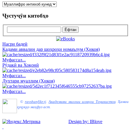
Ҷустуҷӯи китобҳо
Насри бадеӣ
Қадами аввалин дар шоҳроҳи номаълум (Ҳикоя)
Муфассал...
Рӯдакӣ ва Хоқонӣ
Муфассал...
Духтари муаллим (Ҳикоя)
Муфассал...
©
ravshanfikr.tj
.
Академияи миллии илмҳои Тоҷикистон
.
Ҳамаи
ҳуқуқҳо маҳфуз аст.
Design by: IBlove