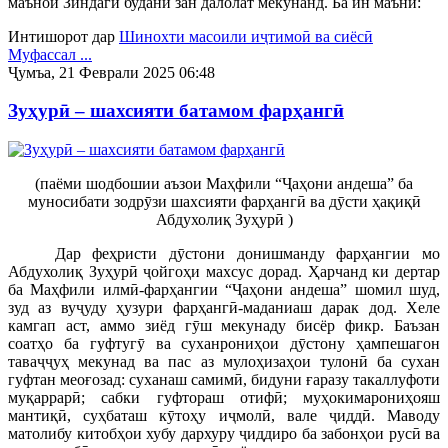
маънои Зиндагӣ будани зан далолат мекунанд. Ба ин маънӣ:
Интишорот дар
Шинохти масоили иҷтимоӣ ва сиёсӣ
Муфассал ...
Ҷумъа, 21 Феврали 2025 06:48
Зуҳурӣ – шахсияти батамом фарҳангӣ
(паёми шодбошии аъзои Маҳфили “Ҷаҳони андеша” ба
муносибати зодрӯзи шахсияти фарҳангӣ ва дӯсти ҳақиқӣ
Абдухолиқ Зуҳурӣ )
Дар феҳристи дӯстони донишманду фарҳангии мо
Абдухолиқ Зуҳурӣ ҷойгоҳи махсус дорад. Ҳарчанд ки дертар
ба Маҳфили илмӣ-фарҳангии “Ҷаҳони андеша” шомил шуд,
зуд аз вуҷуду ҳузури фарҳангӣ-маданиаш дарак дод. Хеле
камгап аст, аммо зиёд гӯш мекунаду бисёр фикр. Баъзан
соатҳо ба гуфтугӯ ва суханрониҳои дӯстону ҳампешагон
таваҷҷуҳ мекунад ва пас аз мулоҳизаҳои тулонӣ ба сухан
гуфтан меоғозад: суханаш самимӣ, бидуни ғаразу такаллуфоти
муқаррарӣ; сабки гуфтораш отифӣ; муҳокимарониҳояш
мантиқӣ, суҳбаташ кӯтоҳу иҷмолӣ, вале ҷиддӣ. Маводу
матолибу китобҳои хубу дархуру ҷиддиро ба забонҳои русӣ ва