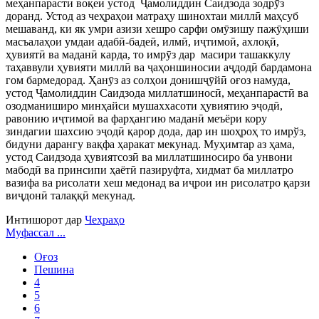
меҳанпарасти воқеӣ устод Ҷамолиддин Саидзода зодрӯз
доранд. Устод аз чеҳраҳои матраҳу шинохтаи миллӣ маҳсуб
мешаванд, ки як умри азизи хешро сарфи омӯзишу пажӯҳиши
масъалаҳои умдаи адабӣ-бадеӣ, илмӣ, иҷтимоӣ, ахлоқӣ,
ҳувиятӣ ва маданӣ карда, то имрӯз дар масири ташаккулу
таҳаввули ҳувияти миллӣ ва ҷаҳоншиносии аҷдодӣ бардамона
гом бармедорад. Ҳанӯз аз солҳои донишҷӯйӣ оғоз намуда,
устод Ҷамолиддин Саидзода миллатшиносӣ, меҳанпарастӣ ва
озодманиширо минҳайси мушаххасоти ҳувиятию эҷодӣ,
равонию иҷтимоӣ ва фарҳангию маданӣ меъёри кору
зиндагии шахсию эҷодӣ қарор дода, дар ин шоҳроҳ то имрўз,
бидуни дарангу вақфа ҳаракат мекунад. Муҳимтар аз ҳама,
устод Саидзода ҳувиятсозӣ ва миллатшиносиро ба унвони
мабодӣ ва принсипи ҳаётӣ пазируфта, хидмат ба миллатро
вазифа ва рисолати хеш медонад ва иҷрои ин рисолатро қарзи
виҷдонӣ талаққӣ мекунад.
Интишорот дар
Чеҳраҳо
Муфассал ...
Оғоз
Пешина
4
5
6