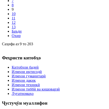
7
8
9
10
11
12
13
Баъди
Охир
Саҳифа аз 9 то 203
Феҳристи китобҳо
Китобҳои бадеӣ
Илмҳои иқтисодӣ
Илмҳои гуманитарӣ
Илмҳои дақиқ
Илмҳои техникӣ
Илмҳои тиббӣ ва кишоварзӣ
Луғатномаҳо
Ҷустуҷӯи муаллифон