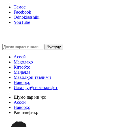
Тамос
Facebook
Odnoklassniki
YouTube
Ҷустуҷӯ
Асосӣ
Мақолаҳо
Китобҳо
Маҷалла
Маводҳои таълимӣ
Наворҳо
Илм-фурӯғи маърифат
Шумо дар ин ҷо:
Асосӣ
Наворҳо
Равшанфикр