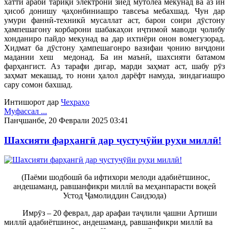
хатти арабӣ тариқи электронӣ зиёд мутолеа мекунад ва аз ин
ҳисоб донишу ҷаҳонбиниашро тавсеъа мебахшад. Чун дар
умури фаннӣ-техникӣ мусаллат аст, барои соири дӯстону
ҳампешагону корбарони шабакаҳои иҷтимоӣ маводи ҷолибу
хонданиро пайдо мекунад ва дар ихтиёри онон вомегузорад.
Хидмат ба дӯстону ҳампешагонро вазифаи ҷонию виҷдони
мадании хеш медонад. Ба ин маънӣ, шахсияти батамом
фарҳангист. Аз тарафи дигар, марди заҳмат аст, шабу рӯз
заҳмат мекашад, то нони ҳалол дарёфт намуда, зиндагиашро
сару сомон бахшад.
Интишорот дар
Чеҳраҳо
Муфассал ...
Панҷшанбе, 20 Феврали 2025 03:41
Шахсияти фарҳангӣ дар ҷустуҷӯйи руҳи миллӣ!
(Паёми шодбошӣ ба ифтихори мелоди адабиётшинос,
андешаманд, равшанфикри миллӣ ва меҳанпарасти воқеӣ
Устод Ҷамолиддин Саидзода)
Имрӯз – 20 феврал, дар арафаи таҷлили ҷашни Артиши
миллӣ адабиётшинос, андешаманд, равшанфикри миллӣ ва