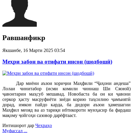
Равшанфикр
Якшанбе, 16 Марти 2025 03:54
Меҳри забон ва отифати инсон (шодбошӣ)
Дар миёни аъзои хориҷии Маҳфили “Ҷаҳони андеша”
Лолаи чинитабор (исми комили чиниаш Ши Сяоюй)
ҷавонтарин маҳсуб мешавад. Новобаста ба он ки ҷавони
серкор ҳасту масруфиёти зиёди корию таҳсилию ҷамъиятӣ
дорад, имкон пайдо карда, ба дидори аъзои ҳамешагии
Маҳфил меояд ва аз тариқи ибтикороти мунҳасир ба фардаш
мақому ҷойгоҳи сазовор дарёфтааст.
Интишорот дар
Чеҳраҳо
Муфассал ...