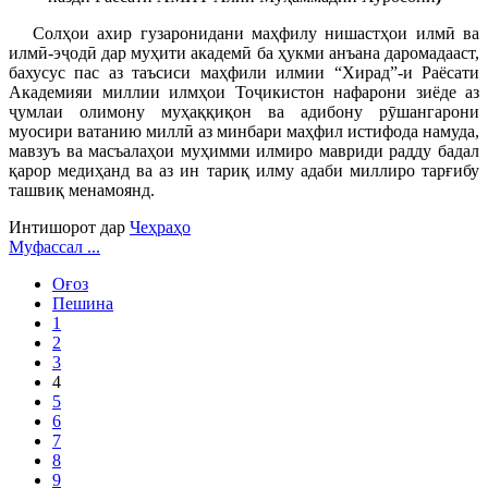
Солҳои ахир гузаронидани маҳфилу нишастҳои илмӣ ва
илмӣ-эҷодӣ дар муҳити академӣ ба ҳукми анъана даромадааст,
бахусус пас аз таъсиси маҳфили илмии “Хирад”-и Раёсати
Академияи миллии илмҳои Тоҷикистон нафарони зиёде аз
ҷумлаи олимону муҳаққиқон ва адибону рӯшангарони
муосири ватанию миллӣ аз минбари маҳфил истифода намуда,
мавзуъ ва масъалаҳои муҳимми илмиро мавриди радду бадал
қарор медиҳанд ва аз ин тариқ илму адаби миллиро тарғибу
ташвиқ менамоянд.
Интишорот дар
Чеҳраҳо
Муфассал ...
Оғоз
Пешина
1
2
3
4
5
6
7
8
9