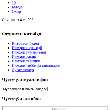
10
Баъди
Охир
Саҳифа аз 4 то 203
Феҳристи китобҳо
Китобҳои бадеӣ
Илмҳои иқтисодӣ
Илмҳои гуманитарӣ
Илмҳои дақиқ
Илмҳои техникӣ
Илмҳои тиббӣ ва кишоварзӣ
Луғатномаҳо
Ҷустуҷӯи муаллифон
Ҷустуҷӯи китобҳо