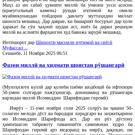
Маҳз аз ин сабаб ҳувияти миллӣ ба унвони усси асосии
(краеугольный камень) рушди иҷтимоӣ ва омили
муайянкунандаи пойдории давлату муттаҳидии миллат
шинохта мешавад. Дар даврае, ки башарият босуръат дар ҳоли
ҳаракат ба сӯи ҷаҳонӣ шудан аст, ниёз ба дарки решаҳои
миллӣ ва аслияти фарҳангии худ бавижа зарурӣ мешавад.
Интишорот дар
Шинохти масоили иҷтимоӣ ва сиёсӣ
Муфассал ...
Сешанбе, 11 Ноябри 2025 06:51
Фазои миллӣ ва хидмати шоистаи рӯшангарӣ
(Мулоҳизоти куллӣ дар қолиби паёми шодбошӣ ба ифтихори
50-умин солгарди пажуҳишгар, донишманд ва рӯшангари
варзидаи миллӣ Исомиддин Шарифзодаи гиромӣ)
Имрӯз – 11-уми ноябри соли 2025 солрӯз ва ҷашни 50-
солагии мелоди дӯст ва бародари хирадгаро ва заҳматқарини
мо Исомиддин Шарифзода аст. Дар ин рӯз дӯстону
ҳампешагон табрикоту таманниёти самимонаи худро ба
Шарифзодаи гиромӣ арз медоранд ва имрӯз, дақиқан, ин