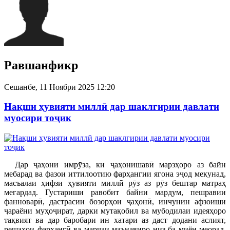
Равшанфикр
Сешанбе, 11 Ноябри 2025 12:20
Нақши ҳувияти миллӣ дар шаклгирии давлати
муосири тоҷик
Дар ҷаҳони имрӯза, ки ҷаҳонишавӣ марзҳоро аз байн
мебарад ва фазои иттилоотию фарҳангии ягона эҷод мекунад,
масъалаи ҳифзи ҳувияти миллӣ рӯз аз рӯз бештар матраҳ
мегардад. Густариши равобит байни мардум, пешравии
фанноварӣ, дастрасии бозорҳои ҷаҳонӣ, инчунин афзоиши
ҷараёни муҳоҷират, дарки мутақобил ва мубодилаи идеяҳоро
тақвият ва дар баробари ин хатари аз даст додани аслият,
решаҳои фарҳангӣ ва марҷаи маънавиро низ ба миён меорад.