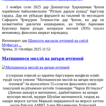
1 ноябри соли 2025 дар Донишгоҳи Ҳирошимаи Ҷопон
чорабинии байналмилалии “Рӯзҳои дарҳои кушод” баргузор
гардид. Дар ин рӯйдоди фарҳангӣ ва таълимӣ бо мусоидати
Сафорати Ҷумҳурии Тоҷикистон дар Ҷопон, ки дар он
хизматчиёни давлатии кишварамон, ки тибқи барномаи
Бурсияҳо барои рушди захираҳои инсонӣ (JDS) таҳсил
менамоянд, фаъолона ширкат варзиданд.
Интишорот дар
Шинохти масоили иҷтимоӣ ва сиёсӣ
Муфассал ...
Ҷумъа, 31 Октябри 2025 11:52
Матншиноси миллӣ ва шеъри иҷтимоӣ
(гузориши иҷмолӣ аз ҷараёни баргузории маҳфили илмӣ-
эҷодӣ таҳти унвони “Матншиносии миллӣ ва шеъри муосири
иҷтимоӣ” ба муносибати 55-солагии фаъолияти илмӣ-
пажуҳишӣ ва рӯнамоии китоби тозанашри “Чархи Истиқлол”
(Девони ашъор)-и матншинос, адабиётшинос ва шоири
муосири миллӣ, мудири Шуъбаи матншиносӣ, таҳқиқ ва
нашри мероси хаттии Маркази шарқшиносӣ ва мероси хаттии
назди Раёсати АМИТ Алии Муҳаммадии Хуросонӣ
)