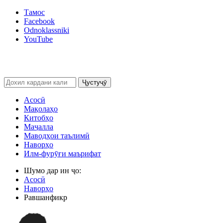
Тамос
Facebook
Odnoklassniki
YouTube
Ҷустуҷӯ
Асосӣ
Мақолаҳо
Китобҳо
Маҷалла
Маводҳои таълимӣ
Наворҳо
Илм-фурӯғи маърифат
Шумо дар ин ҷо:
Асосӣ
Наворҳо
Равшанфикр