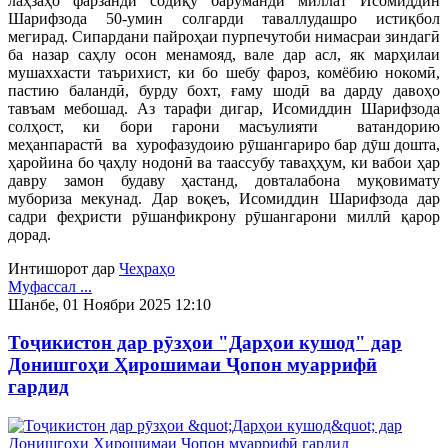
лаҳзаҳо фарзанди содиқу барӯманди миллат Исомиддин
Шарифзода 50-умин солгарди таваллудашро истиқбол
мегирад. Сипардани пайроҳаи пурпечутоби нимасраи зиндагӣ
ба назар саҳлу осон менамояд, вале дар асл, як марҳилаи
мушаххасти таърихист, ки бо шебу фароз, комёбию нокомӣ,
пастию баландӣ, бурду бохт, ғаму шодӣ ва дарду давоҳо
тавъам мебошад. Аз тарафи дигар, Исомиддин Шарифзода
солҳост, ки бори гарони масъулияти ватандорию
меҳанпарастӣ ва хурофазудоию рӯшангариро бар дӯш дошта,
ҳаройина бо ҷаҳлу нодонӣ ва таассубу таваҳҳум, ки вабои ҳар
давру замон будаву ҳастанд, довталабона муқовимату
мубориза мекунад. Дар воқеъ, Исомиддин Шарифзода дар
садри феҳристи рӯшанфикрону рӯшангарони миллӣ қарор
дорад.
Интишорот дар
Чеҳраҳо
Муфассал ...
Шанбе, 01 Ноябри 2025 12:10
Тоҷикистон дар рӯзҳои "Дарҳои кушод" дар
Донишгоҳи Ҳирошимаи Ҷопон муаррифӣ
гардид