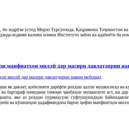
, бо зодрӯзи устод Мирзо Турсунзода, Қаҳрамони Тоҷикистон ва
зода-ходими калони илмии Институти забон ва адабиёти ба но
зи манфиатҳои миллӣ дар масири давлатдории на
и як давлат, қобилияти дарёфти роҳҳои ҳалли мушкилиҳо ва к
ва бартараф намудани тамоми ҷанбаҳои мушкилоте аст, ки дар 
ошта, яке аз роҳҳои пурмаҳсули гуфтушунидҳои байнидавла
риба ва кӯшишҳои ҳадафмандона барои ҳифзи манфиатҳои милли