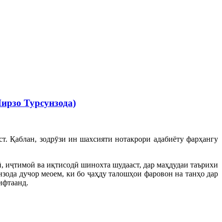
Мирзо Турсунзода)
. Қаблан, зодрӯзи ин шахсияти нотакрори адабиёту фарҳангу
, иҷтимоӣ ва иқтисодӣ шинохта шудааст, дар маҳдудаи таърихи
зода дучор меоем, ки бо ҷаҳду талошҳои фаровон на танҳо дар
ифтаанд.