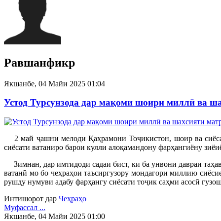
Равшанфикр
Якшанбе, 04 Майи 2025 01:04
Устод Турсунзода дар мақоми шоири миллӣ ва шах
2 май ҷашни мелоди Қаҳрамони Тоҷикистон, шоир ва сиёсатм
сиёсати ватаниро барои кулли алоқамандону фарҳангиёну зиёи
Зимнан, дар имтидоди садаи бист, ки ба унвони давраи таҳав
ватанӣ мо бо чеҳраҳои таъсиргузору мондагори миллию сиёсие
рушду нумуви адабу фарҳангу сиёсати тоҷик саҳми асосӣ гузо
Интишорот дар
Чеҳраҳо
Муфассал ...
Якшанбе, 04 Майи 2025 01:00