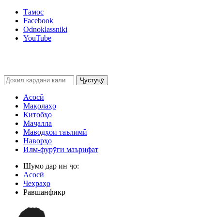
Тамос
Facebook
Odnoklassniki
YouTube
Ҷустуҷӯ
Асосӣ
Мақолаҳо
Китобҳо
Маҷалла
Маводҳои таълимӣ
Наворҳо
Илм-фурӯғи маърифат
Шумо дар ин ҷо:
Асосӣ
Чеҳраҳо
Равшанфикр