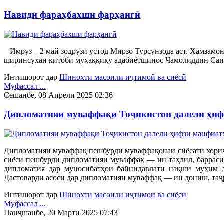
Навиди фараҳбахши фарҳангӣ
Имрӯз – 2 май зодрӯзи устод Мирзо Турсунзода аст. Ҳамзамон
ширинсухан китоби муҳаққиқу адабиётшинос Ҷамолиддин Саид
Интишорот дар
Шинохти масоили иҷтимоӣ ва сиёсӣ
Муфассал ...
Сешанбе, 08 Апрели 2025 02:36
Дипломатияи муваффақи Тоҷикистон далели ҳиф
Дипломатияи муваффақ пешбурди муваффақонаи сиёсати хориҷи
сиёсӣ пешбурди дипломатияи муваффақ — ин таҳлил, баррасӣ 
дипломатия дар муносибатҳои байнидавлатӣ нақши муҳим д
Дастоварди асосӣ дар дипломатияи муваффақ — ин дониш, таҷ
Интишорот дар
Шинохти масоили иҷтимоӣ ва сиёсӣ
Муфассал ...
Панҷшанбе, 20 Марти 2025 07:43