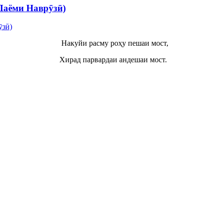
Паёми Наврӯзӣ)
Накуйи расму роҳу пешаи мост,
Хирад парвардаи андешаи мост.