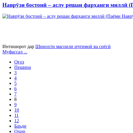
Наврӯзи бостонӣ – аслу решаи фарҳанги миллӣ (
Интишорот дар
Шинохти масоили иҷтимоӣ ва сиёсӣ
Муфассал ...
Оғоз
Пешина
3
4
5
6
7
8
9
10
11
12
Баъди
Охир