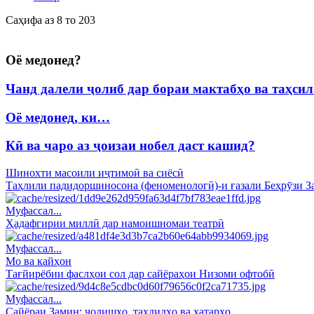
Саҳифа аз 8 то 203
Оё медонед?
Чанд далели ҷолиб дар бораи мактабҳо ва таҳси
Оё медонед, ки…
Кӣ ва чаро аз ҷоизаи нобел даст кашид?
Шинохти масоили иҷтимоӣ ва сиёсӣ
Таҳлили падидоршиносона (феноменологӣ)-и ғазали Беҳрӯзи З
Муфассал...
Ҳадафгирии миллӣ дар намоишномаи театрӣ
Муфассал...
Мо ва кайҳон
Тағйирёбии фаслҳои сол дар сайёраҳои Низоми офтобӣ
Муфассал...
Сайёраи Замин: чолишҳо, таҳдидҳо ва хатарҳо