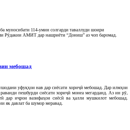
 ба муносибати 114-умин солгарди таваллуди шоири
ми Рӯдакии АМИТ дар нашриёти “Дониш” аз чоп баромад.
вин мебошад
ушодани уфуқҳои нав дар сиёсати хориҷӣ мебошад. Дар илмҳои
раванди пешбурди сиёсати хориҷӣ монеа мегарданд. Аз ин рӯ,
тӣ дар иҷрои вазифаҳои сиёсӣ ва ҳалли мушкилот мебошад.
и як давлат ба шумор меравад.