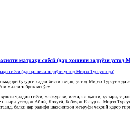
сияти матраҳи сиёсӣ (дар ҳошияи зодрӯзи устод 
адори бузурги садаи бисти тоҷик, устод Мирзо Турсунзода аст
ёни миллӣ табрик мегӯем.
вулоти ҷиддии сиёсӣ, мафкуравӣ, илмӣ, фарҳангӣ, ҳунарӣ, эҷодӣ
 назири устодон Айнӣ, Лоҳутӣ, Бобоҷон Ғафур ва Мирзо Турсун
штаанд, балки дар радифи шахсиятҳои маъруфи ҷаҳонӣ қарор гир