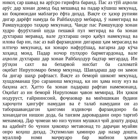
никоҳ сар шавад ва арӯсро гирифта баранд. Пас аз тӯй аҳволи
арӯс дар хонаи домод бад мешавад ва падар кӯшиш мекунад,
ки боқимондаи маблағро ёфта диҳад. Вақте се ҳазор рупияи
дигар дарёфт намуда ба Райбаҳодур мебарад, ӯ намегирад ва
Рамшундорро таҳқир мекунанд. Чанде пас Рамшундор хонаи
худро фурӯхтанӣ шуда пешакӣ пул мегирад ва ба хонаи
духтараш меравад, вале духтараш онро қабул намекунад ва
илова бар ин, пас аз вай фарзандони дигараш ҳам мерасанд ва
илтиҷо мекунанд, ки хонаро нафурӯшад, вагарна дар кӯча
хоҳанд монд. Падар ночор пулҳоро бармегардонад, вале
аҳволи духтараш дар хонаи Райбаҳодур бадтар мегардад. Ин
рӯзҳои сахт ва бепарвоӣ нисбат ба саломатӣ
оқибат Нирупомаро бемор мекунад. Шавҳараш дар он замон
ба дигар шаҳр рафтааст. Вақте аз беморӣ шикоят мекунад,
хушдоманаш ӯро сарзаниш мекунад, ки ин ҳама нозу нуз ва
баҳона аст. Ҳатто ба хонаи падараш рафтан намемонанд.
Оқибат аз ин беморӣ Нирупомаи ҷавон мемирад. Ин ҳикоя
нодуруст, ғайриинсонӣ, фоҷеаовар ва миёншикан будани
хароҷоти ҳангуфт намудан ва ё талаб намудани он аз
таборшавандагон ҳангоми издивоҷи фарзандонро ба
хонандагон нишон дода, ба танзим даровардани онро тарғиб
менамояд. Дар ҷомеаи мо низ чунин мушкил ҷой дошту дорад
ва адабиёт бо чунин ҳикояҳо метавонад то дараҷаи муайян
онро коҳиш диҳад. Эҳтимолан ҳаминро дар назар дошта,
муаллиф номи маҷмуаро бар мабнои ҳамин