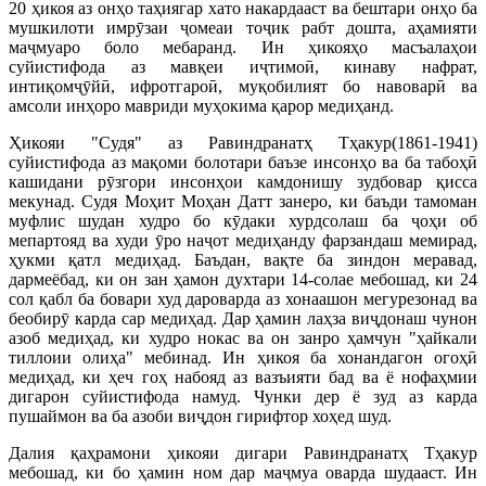
20 ҳикоя аз онҳо таҳиягар хато накардааст ва бештари онҳо ба
мушкилоти имрӯзаи ҷомеаи тоҷик рабт дошта, аҳамияти
маҷмуаро боло мебаранд. Ин ҳикояҳо масъалаҳои
суйистифода аз мавқеи иҷтимоӣ, кинаву нафрат,
интиқомҷӯйӣ, ифротгароӣ, муқобилият бо навоварӣ ва
амсоли инҳоро мавриди муҳокима қарор медиҳанд.
Ҳикояи "Судя" аз Равиндранатҳ Тҳакур(1861-1941)
суйистифода аз мақоми болотари баъзе инсонҳо ва ба табоҳӣ
кашидани рӯзгори инсонҳои камдонишу зудбовар қисса
мекунад. Судя Моҳит Моҳан Датт занеро, ки баъди тамоман
муфлис шудан худро бо кӯдаки хурдсолаш ба ҷоҳи об
мепартояд ва худи ӯро наҷот медиҳанду фарзандаш мемирад,
ҳукми қатл медиҳад. Баъдан, вақте ба зиндон меравад,
дармеёбад, ки он зан ҳамон духтари 14-солае мебошад, ки 24
сол қабл ба бовари худ дароварда аз хонаашон мегурезонад ва
беобирӯ карда сар медиҳад. Дар ҳамин лаҳза виҷдонаш чунон
азоб медиҳад, ки худро нокас ва он занро ҳамчун "ҳайкали
тиллоии олиҳа" мебинад. Ин ҳикоя ба хонандагон огоҳӣ
медиҳад, ки ҳеч гоҳ набояд аз вазъияти бад ва ё нофаҳмии
дигарон суйистифода намуд. Чунки дер ё зуд аз карда
пушаймон ва ба азоби виҷдон гирифтор хоҳед шуд.
Далия қаҳрамони ҳикояи дигари Равиндранатҳ Тҳакур
мебошад, ки бо ҳамин ном дар маҷмуа оварда шудааст. Ин