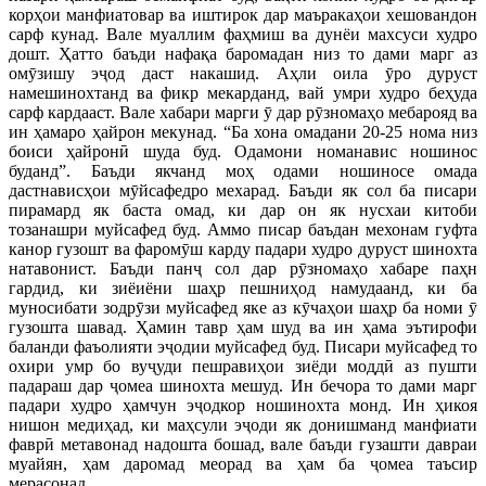
корҳои манфиатовар ва иштирок дар маъракаҳои хешовандон
сарф кунад. Вале муаллим фаҳмиш ва дунёи махсуси худро
дошт. Ҳатто баъди нафақа баромадан низ то дами марг аз
омӯзишу эҷод даст накашид. Аҳли оила ӯро дуруст
намешинохтанд ва фикр мекарданд, вай умри худро беҳуда
сарф кардааст. Вале хабари марги ӯ дар рӯзномаҳо мебарояд ва
ин ҳамаро ҳайрон мекунад. “Ба хона омадани 20-25 нома низ
боиси ҳайронӣ шуда буд. Одамони номанавис ношинос
буданд”. Баъди якчанд моҳ одами ношиносе омада
дастнависҳои мӯйсафедро мехарад. Баъди як сол ба писари
пирамард як баста омад, ки дар он як нусхаи китоби
тозанашри муйсафед буд. Аммо писар баъдан мехонам гуфта
канор гузошт ва фаромӯш карду падари худро дуруст шинохта
натавонист. Баъди панҷ сол дар рӯзномаҳо хабаре паҳн
гардид, ки зиёиёни шаҳр пешниҳод намудаанд, ки ба
муносибати зодрӯзи муйсафед яке аз кӯчаҳои шаҳр ба номи ӯ
гузошта шавад. Ҳамин тавр ҳам шуд ва ин ҳама эътирофи
баланди фаъолияти эҷодии муйсафед буд. Писари муйсафед то
охири умр бо вуҷуди пешравиҳои зиёди моддӣ аз пушти
падараш дар ҷомеа шинохта мешуд. Ин бечора то дами марг
падари худро ҳамчун эҷодкор ношинохта монд. Ин ҳикоя
нишон медиҳад, ки маҳсули эҷоди як донишманд манфиати
фаврӣ метавонад надошта бошад, вале баъди гузашти давраи
муайян, ҳам даромад меорад ва ҳам ба ҷомеа таъсир
мерасонад.