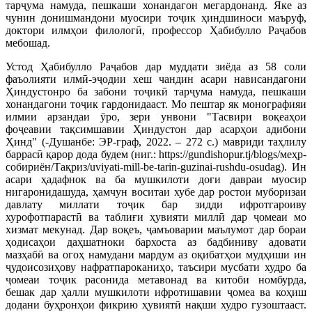
тарҷума намуда, пешкаши хонандагон мегардонанд. Яке аз
чунин донишмандони муосири тоҷик ҳиндшиноси маъруф,
доктори илмҳои филологӣ, профессор Ҳабибулло Раҷабов
мебошад.
Устод Ҳабибулло Раҷабов дар муддати зиёда аз 58 соли
фаъолияти илмӣ-эҷодии хеш чандин асари нависандагони
Ҳиндустонро ба забони тоҷикӣ тарҷума намуда, пешкаши
хонандагони тоҷик гардонидааст. Мо пештар як монографияи
илмии арзандаи ӯро, зери унвони "Тасвири воқеаҳои
фоҷеавии тақсимшавии Ҳиндустон дар асарҳои адибони
Ҳинд" (-Душанбе: ЭР-граф, 2022. – 272 с.) мавриди таҳлилу
баррасӣ қарор дода будем (ниг.: https://gundishopur.tj/blogs/меҳр-
собириён/Тақриз/uviyati-mill-be-tarin-guzinai-rushdu-osudag). Ин
асари ҳадафнок ва ба мушкилоти доғи давраи муосир
нигаронидашуда, ҳамчун воситаи хубе дар ростои муборизаи
давлату миллати тоҷик бар зидди ифротгароиву
хурофотпарастӣ ва таблиғи ҳувияти миллӣ дар ҷомеаи мо
хизмат мекунад. Дар воқеъ, ҷамъоварии маълумот дар бораи
ҳодисаҳои даҳшатноки бархоста аз бадбиниву адовати
мазҳабӣ ва огоҳ намудани мардум аз оқибатҳои мудҳиши ин
ҷудоисозиҳову нафратпароканиҳо, таъсири мусбати худро ба
ҷомеаи тоҷик расонида метавонад ва китоби номбурда,
бешак дар ҳалли мушкилоти ифротишавии ҷомеа ва коҳиш
додани буҳронҳои фикрию ҳувиятӣ нақши худро гузоштааст.