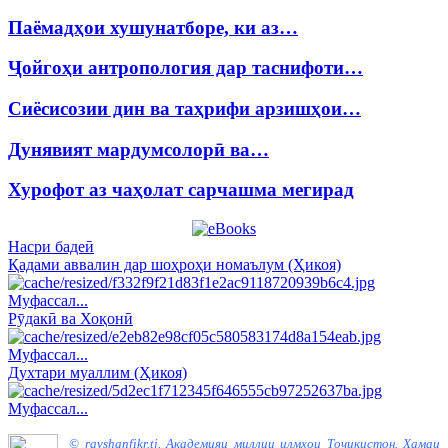
Паёмадҳои хушунатборе, ки аз…
Ҷойгоҳи антропология дар таснифоти…
Сиёсисозии дин ва таҳрифи арзишҳои…
Дунявият мардумсолорӣ ва…
Хурофот аз чаҳолат сарчашма мегирад
Насри бадеӣ
Қадами аввалин дар шоҳроҳи номаълум (Ҳикоя)
Муфассал...
Рӯдакӣ ва Хоқонӣ
Муфассал...
Духтари муаллим (Ҳикоя)
Муфассал...
©
ravshanfikr.tj
.
Академияи миллии илмҳои Тоҷикистон
.
Ҳамаи