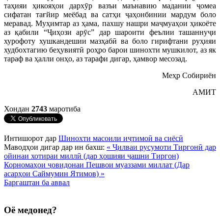
таҳияи ҳикояҳои дархӯр вазъи маънавию мадании ҷомеа
сифатан тағйир меёбад ва сатҳи ҷаҳонбинии мардум боло
меравад. Муҳимтар аз ҳама, пахшу нашри маҷмуаҳои ҳикоёте
аз қабили “Ҷиҳози арӯс” дар шароити феълии ташаннуҷи
хурофоту хушкандешии мазҳабӣ ва боло гирифтани руҳияи
худбохтагию беҳувиятӣ роҳро барои шинохти мушкилот, аз як
тараф ва ҳалли онҳо, аз тарафи дигар, ҳамвор месозад.
Меҳр Собириён
АМИТ
Хондан
2743
маротиба
Интишорот дар
Шинохти масоили иҷтимоӣ ва сиёсӣ
Маводҳои дигар дар ин бахш:
« Ҷилваи русумоти Тиргонӣ дар
ойинаи хотираи миллӣ (дар ҳошияи ҷашни Тиргон)
Корномаҳои ҷовидонаи Пешвои муаззами миллат (Дар
асарҳои Саймумин Ятимов) »
Баргаштан ба аввал
Оё медонед?