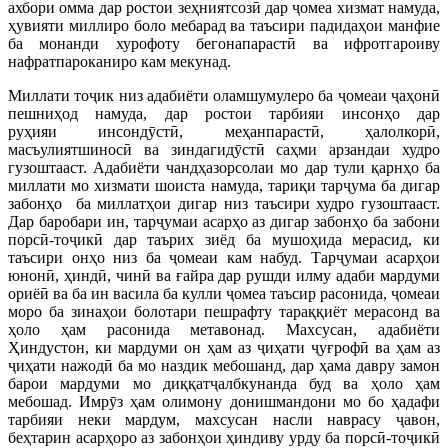
ахбори омма дар ростои зеҳниятсозӣ дар ҷомеа хизмат намуда,
ҳувияти миллиро боло мебарад ва таъсири падидаҳои манфие
ба монанди хурофоту бегонапарастӣ ва ифротгароиву
нафратпароканиро кам мекунад.
Миллати тоҷик низ адабиёти оламшумулеро ба ҷомеаи ҷаҳонӣ
пешниҳод намуда, дар ростои тарбияи инсонҳо дар
руҳияи инсондӯстӣ, меҳанпарастӣ, ҳалолкорӣ,
масъулиятшиносӣ ва зиндагидӯстӣ саҳми арзандаи худро
гузоштааст. Адабиёти чандҳазорсолаи мо дар тули қарнҳо ба
миллати мо хизмати шоиста намуда, тариқи тарҷума ба дигар
забонҳо ба миллатҳои дигар низ таъсири худро гузоштааст.
Дар баробари ин, тарҷумаи асарҳо аз дигар забонҳо ба забони
порсӣ-тоҷикӣ дар таърих зиёд ба мушоҳида мерасид, ки
таъсири онҳо низ ба ҷомеаи кам набуд. Тарҷумаи асарҳои
юнонӣ, ҳиндӣ, чинӣ ва ғайра дар рушди илму адаби мардуми
ориёӣ ва ба ин васила ба кулли ҷомеа таъсир расонида, ҷомеаи
моро ба зинаҳои болотари пешрафту тараққиёт мерасонд ва
ҳоло ҳам расонида метавонад. Махсусан, адабиёти
Ҳиндустон, ки мардуми он ҳам аз ҷиҳати ҷуғрофӣ ва ҳам аз
ҷиҳати нажодӣ ба мо наздик мебошанд, дар ҳама давру замон
барои мардуми мо диққатҷалбкунанда буд ва ҳоло ҳам
мебошад. Имрӯз ҳам олимону донишмандони мо бо ҳадафи
тарбияи неки мардум, махсусан насли наврасу ҷавон,
беҳтарин асарҳоро аз забонҳои ҳиндиву урду ба порсӣ-тоҷикӣ