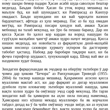
ному шаҳри бемор падари Ҳасан асабӣ шуда саволҳои бештар
медиҳад. Баъдан бобои Ҳасан ба утоқ ворид мешавад ва
маълум буд, ки вай шунидааст, ки Рампрасад аз Канпур
омадааст. Баъди шунидани ин ки вай ҷароҳати вазнин
бардоштааст, афтида аз ҳуш меравад. Пас аз ба худ омадан
мегӯяд, ки Рампрасад писари ҳиндуи вай, амаки Ҳасан
мебошад ва талаб мекунад, ки ӯро ба пешаш баранд. Дар ин
қисса Ҳасан бо ҳалол кор кардан ва ворид нашудан ба
гурӯҳҳои мазҳабии ҷангҷӯ амаки худро наҷот медиҳад. Қисса
нишон медиҳад, ки новобаста аз фарқиятҳои динӣ-мазҳабӣ
ҳамаи инсонҳо сазовори ҳурмату эҳтиром ба дастгириву
табобат ҳастанд. Набояд дар баробари тақдири касе, ки ба
фоҷеа гирифтор шудаааст, хунукназарӣ кард. Шояд вай яке аз
наздикони худат бошад.
Зиндагии фарқкунандаи як эҷодкор ва обирӯву эътибори ӯ дар
ҷомеа дар ҳикояи “Бечора” аз Ранҳунандан Триведӣ (1955-
2004) ба тасвир кашида мешавад. Қаҳрамони асосии қисса
муаллими мактаб аст, ки дар фарқият аз дигар муаллимон
дунболи пули иловагиву эътибори муаллимӣ нашуда, ҳама
вақти холии худро ба омӯзишу эҷод сарф мекунад. Ин тарзи
зиндагии вай ба ҳамкорон ва аҳли оила писанд намеомад.
Ҳамсараш низ кӯшиш мекард муаллимро ба як корчалон
табдил диҳад ва ӯ ба ҷойи омӯзишу эҷоди зиёде, ки аз нуқтаи
назари ҳамсараш беманфиат буд, вақти холии худро ба дигар