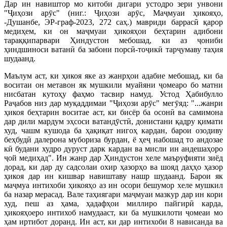
Дар ин навиштор мо китоби дигари устодро зери унвони
"Ҷиҳози арӯс" (ниг.: Ҷиҳози арӯс, Маҷмуаи ҳикояҳо,
-Душанбе, ЭР-граф-2023, 272 саҳ.) мавриди баррасӣ қарор
медиҳем, ки он маҷмуаи ҳикояҳои беҳтарин адибони
тараққипарвари Ҳиндустон мебошад, ки аз ҷониби
ҳиндшиноси ватанӣ ба забони порсӣ-тоҷикӣ тарҷумаву таҳия
шудаанд.
Маълум аст, ки ҳикоя яке аз жанрҳои адабие мебошад, ки ба
воситаи он метавон як мушкили муайяни ҷомеаро бо матни
нисбатан кутоҳу фаҳмо тасвир намуд. Устод Ҳабибулло
Раҷабов низ дар муқаддимаи "Ҷиҳози арӯс" мегӯяд: "...жанри
ҳикоя беҳтарин воситае аст, ки бисёр ба осонӣ ва самимона
дар дили мардум эҳсоси ватандӯстӣ, донистани қадру қимати
худ, чашм кушода ба ҳақиқат нигоҳ кардан, барои озодиву
беҳбудӣ далерона мубориза бурдан, ё ҳеҷ набошад то андозае
кӣ будани худро дуруст дарк кардан ва мисли ин андешаҳоро
ҷой медиҳад". Ин жанр дар Ҳиндустон хеле маъруфияти зиёд
дорад, ки дар ду садсолаи охир ҳазорҳо ва шояд даҳҳо ҳазор
ҳикоя дар ин кишвар навиштаву нашр шудаанд. Барои як
маҷмуа интихоби ҳикояҳо аз ин осори бешумор хеле мушкил
ба назар мерасад. Вале таҳиягари маҷмуаи мазкур дар ин кори
худ, пеш аз ҳама, ҳадафҳои миллиро пайгирӣ карда,
ҳикояҳоеро интихоб намудааст, ки ба мушкилоти ҷомеаи мо
ҳам иртибот доранд. Ин аст, ки дар интихоби 8 нависанда ва