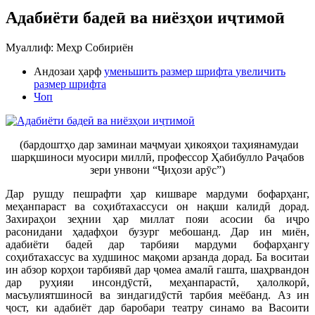
Адабиёти бадеӣ ва ниёзҳои иҷтимоӣ
Муаллиф: Меҳр Собириён
Андозаи ҳарф
уменьшить размер шрифта
увеличить
размер шрифта
Чоп
(бардоштҳо дар заминаи маҷмуаи ҳикояҳои таҳиянамудаи
шарқшиноси муосири миллӣ, профессор Ҳабибулло Раҷабов
зери унвони “Ҷиҳози арӯс”)
Дар рушду пешрафти ҳар кишваре мардуми бофарҳанг,
меҳанпараст ва соҳибтахассуси он нақши калидӣ дорад.
Захираҳои зеҳнии ҳар миллат пояи асосии ба иҷро
расонидани ҳадафҳои бузург мебошанд. Дар ин миён,
адабиёти бадеӣ дар тарбияи мардуми бофарҳангу
соҳибтахассус ва худшинос мақоми арзанда дорад. Ба воситаи
ин абзор корҳои тарбиявӣ дар ҷомеа амалӣ гашта, шаҳрвандон
дар руҳияи инсондӯстӣ, меҳанпарастӣ, ҳалолкорӣ,
масъулиятшиносӣ ва зиндагидӯстӣ тарбия меёбанд. Аз ин
ҷост, ки адабиёт дар баробари театру синамо ва Васоити