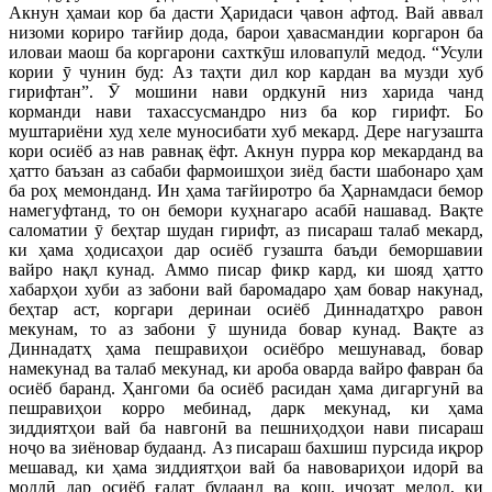
Акнун ҳамаи кор ба дасти Ҳаридаси ҷавон афтод. Вай аввал
низоми кориро тағйир дода, барои ҳавасмандии коргарон ба
иловаи маош ба коргарони сахткӯш иловапулӣ медод. “Усули
кории ӯ чунин буд: Аз таҳти дил кор кардан ва музди хуб
гирифтан”. Ӯ мошини нави ордкунӣ низ харида чанд
корманди нави тахассусмандро низ ба кор гирифт. Бо
муштариёни худ хеле муносибати хуб мекард. Дере нагузашта
кори осиёб аз нав равнақ ёфт. Акнун пурра кор мекарданд ва
ҳатто баъзан аз сабаби фармоишҳои зиёд басти шабонаро ҳам
ба роҳ мемонданд. Ин ҳама тағйиротро ба Ҳарнамдаси бемор
намегуфтанд, то он бемори куҳнагаро асабӣ нашавад. Вақте
саломатии ӯ беҳтар шудан гирифт, аз писараш талаб мекард,
ки ҳама ҳодисаҳои дар осиёб гузашта баъди беморшавии
вайро нақл кунад. Аммо писар фикр кард, ки шояд ҳатто
хабарҳои хуби аз забони вай баромадаро ҳам бовар накунад,
беҳтар аст, коргари деринаи осиёб Диннадатҳро равон
мекунам, то аз забони ӯ шунида бовар кунад. Вақте аз
Диннадатҳ ҳама пешравиҳои осиёбро мешунавад, бовар
намекунад ва талаб мекунад, ки ароба оварда вайро фавран ба
осиёб баранд. Ҳангоми ба осиёб расидан ҳама дигаргунӣ ва
пешравиҳои корро мебинад, дарк мекунад, ки ҳама
зиддиятҳои вай ба навгонӣ ва пешниҳодҳои нави писараш
ноҷо ва зиёновар будаанд. Аз писараш бахшиш пурсида иқрор
мешавад, ки ҳама зиддиятҳои вай ба навовариҳои идорӣ ва
моддӣ дар осиёб ғалат будаанд ва кош, иҷозат медод, ки