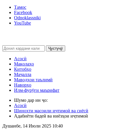
Тамос
Facebook
Odnoklassniki
YouTube
Ҷустуҷӯ
Асосӣ
Мақолаҳо
Китобҳо
Маҷалла
Маводҳои таълимӣ
Наворҳо
Илм-фурӯғи маърифат
Шумо дар ин ҷо:
Асосӣ
Шинохти масоили иҷтимоӣ ва сиёсӣ
Адабиёти бадеӣ ва ниёзҳои иҷтимоӣ
Душанбе, 14 Июли 2025 10:40