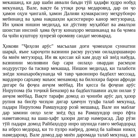
мекашанд, ки дар шаби аввали баъди тӯй ҳадафи худро нобуд
мекунанд. Вале, вақте ба утоқи роҷа медароянд, дар он ҷо
ҳамон оҳуи ҷангалӣ, ҳамон Далияи кумакрасону меҳрубонро
мебинанд ва ҳама нақшаҳои қасосгириро канор мегузоранд.
Ин ҳикоя нишон медиҳад, ки дӯстиву муҳаббат ва амалҳои
шоистаи инсонӣ ҳама буғзу кинаҳоро мешиканад ва ба ҷомеа
ба ҷойи куштору хунрезӣ оромиву саодат меоварад.
Ҳикояи "Ҷиҳози арӯс" масъалаи доғи ҷомеаҳои суннатии
шарқӣ, яъне хароҷоти вазнини расму русуми оиладоршавиро
ба миён мегузорад. Ин як қиссаи кӣ кам доду кӣ зиёд набуда,
вазнинии молиявии бар сари оилаҳо овардаи расмҳои
нодурустро ба тасвир мекашад. Нишон медиҳад, ки талаботи
зиёди хонахаробкунанда чӣ тавр ҷавононро бадбахт месозад,
мардонро сархаму маъюс менамояд ва билохира барои афроди
дигаре ба фоҷеа анҷом меёбад. Ин қисса ба фоҷеаи арӯс
Нирупома (ба тоҷикӣ Беназир) ва бадбахтшавии аҳли оилаи ӯ
анҷом меёбад. Вақте тарафи домод аз ҷониби арӯс даҳ ҳазор
рупия ва бисёр чизҳои дигар ҳамчун туҳфа талаб мекунад,
падари Нирупома Рамшундор розӣ мешавад. Вале ин маблағ
дар замони онҳо хеле зиёд буд ва Рамшундор онро ёфта
наметавонад ва шаш-ҳафт ҳазори дигар намерасад. Дар рӯзи
тӯй падари домод Райбаҳодур инро шунида ғавғо мебардорад
ва иброз медорад, ки то пулро наёред, домод ба хаймаи никоҳ
намедарояд. Вале домод дар миён даромада талаб мекунад, ки