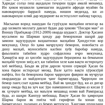
Ҳаридас солҳо пеш ақидаҳои тиҷории худро амалӣ менамуд.
Ин ҳикоя мушкили ҳамешагии зиддияти афроди муайян ба
навовариҳоро баррасӣ намуда, нишон медиҳад, ки аз
навовариҳои илмӣ дар мудирият ва истеҳсолот набояд тарсид.
Масъалаи ворид нашудан ба гурӯҳҳои мазҳабии иғвогар ва
дар хизмати миллату давлат будан дар ҳикояи “Писари ман” аз
Виншу Прабҳакар (1912-2009) оварда шудааст. Доктор Ҳасани
мусалмон ва Шармаи ҳинду дар беморхонаи шаҳрӣ дар
замони задухурдҳои ваҳшатноки мазҳабии Ҳиндустон кор
мекунанд. Онҳо бо ҳама маҷруҳону беморон, новобаста аз
дину мазҳаб, муносибати касбии хубу баробар намуда,
фаъолияти табибии худро софдилона иҷро мекунанд.
Ҳамарӯза кор аз ҳисоби задухурдҳои бераҳмона ва бемаънои
мазҳабӣ чунон зиёд аст, ки табибон хеле кам вақти истироҳату
хоб меёбанд. Баъди як рӯзи дарози чунин серкорӣ Ҳасан ба
хона барои истироҳат меояд. Вале ҳатто вақти хӯрокхӯрӣ
наёфта, боз ба беморхона барои ҷарроҳии фаврии як муҷруҳи
овардашуда аз майдонҳои ҷанг бармегардад. Ҷарроҳии он
бемор панҷ соат идома меёбад. Вай як ҳиндуе буд, ки аз дигар
шаҳр омада буд ва ҳеч кас ӯро намешинохт. Шарма аз кисаи ӯ
як ҳуҷҷате меёбад, ки маълум мешавад номи вай Рампрасад
буда, аз шаҳри Канпур мебошад. Вақте Ҳасан бо ҳамроҳии
Шарма барои як пиёла чой гирифтан ба хонаи худ
бармегардад, падараш аз бемор мепурсад. Ҳангоми шунидани