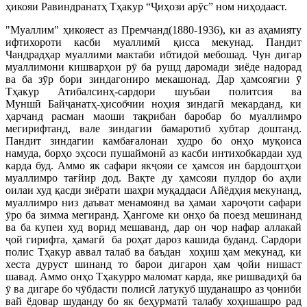
ҳикояи Равиндранатҳ Тҳакур “Ҷиҳози арӯс” ном ниҳодааст.
"Муаллим" ҳикояест аз Премчанд(1880-1936), ки аз аҳамияту
ифтихороти касби муаллимӣ қисса мекунад. Пандит
Чандрадҳар муаллими мактаби ибтидоӣ мебошад. Чун дигар
муаллимони кишварҳои рӯ ба рушд даромади зиёде надорад
ва ба зӯр бори зиндагониро мекашонад. Дар ҳамсоягии ӯ
Тҳакур Атибалсинҳ-сардори шуъбаи политсия ва
Муншӣ Байҷанатҳ-ҳисобчии ноҳия зиндагӣ мекарданд, ки
ҳарчанд расман маоши тақрибан баробар бо муаллимро
мегирифтанд, вале зиндагии бамаротиб хубтар доштанд.
Пандит зиндагии камбағалонаи худро бо онҳо муқоиса
намуда, борҳо эҳсоси пушаймонӣ аз касби интихобкардаи худ
карда буд. Аммо як сафари якҷояи се ҳамсоя ин бардоштҳои
муаллимро тағйир дод. Вақте ду ҳамсояи пулдор бо аҳли
оилаи худ қасди зиёрати шаҳри муқаддаси Айёдҳия мекунанд,
муаллимро низ даъват менамоянд ва ҳамаи хароҷоти сафари
ӯро ба зимма мегиранд. Ҳангоме ки онҳо ба поезд мешинанд
ва ба купеи худ ворид мешаванд, дар он чор нафар аллакай
ҷой гирифта, ҳамагӣ ба роҳат дароз кашида буданд. Сардори
полис Тҳакур аввал талаб ва баъдан хоҳиш ҳам мекунад, ки
хеста дуруст шинанд то барои дигарон ҳам ҷойи нишаст
шавад. Аммо онҳо Тҳакурро маломат карда, яке ришвадиҳӣ ба
ӯ ва дигаре бо чӯбдасти полисӣ латукуб шуданашро аз ҷониби
вай ёдовар шуданду бо як беҳурматӣ талабу хоҳишашро рад