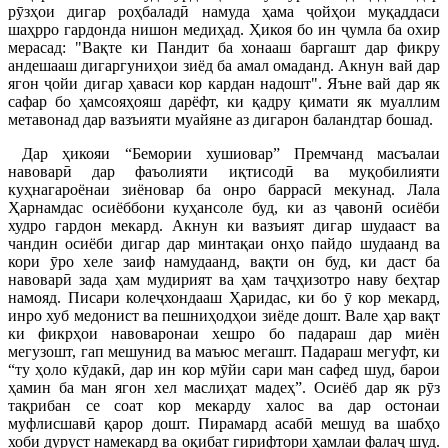
рӯзҳои дигар роҳбаладӣ намуда ҳама ҷойҳои муқаддаси
шаҳрро гардонда нишон медиҳад. Ҳикоя бо ин ҷумла ба охир
мерасад: "Вақте ки Пандит ба хонааш баргашт дар фикру
андешааш дигаргуниҳои зиёд ба амал омаданд. Акнун вай дар
ягон ҷойи дигар ҳаваси кор кардан надошт". Яъне вай дар як
сафар бо ҳамсояҳояш дарёфт, ки қадру қимати як муаллим
метавонад дар вазъияти муайяне аз дигарон баландтар бошад.
Дар ҳикояи “Бемории хушиовар” Премчанд масъалаи
навоварӣ дар фаъолияти иқтисодӣ ва муқобилияти
куҳнагароёнаи зиёновар ба онро баррасӣ мекунад. Лала
Ҳарнамдас осиёббони куҳансоле буд, ки аз ҷавонӣ осиёби
худро гардон мекард. Акнун ки вазъият дигар шудааст ва
чандин осиёби дигар дар минтақаи онҳо пайдо шудаанд ва
кори ӯро хеле заиф намудаанд, вақти он буд, ки даст ба
навоварӣ зада ҳам мудирият ва ҳам таҷҳизотро наву беҳтар
намояд. Писари колеҷхондааш Ҳаридас, ки бо ӯ кор мекард,
инро хуб медонист ва пешниҳодҳои зиёде дошт. Вале ҳар вақт
ки фикрҳои навоваронаи хешро бо падараш дар миён
мегузошт, гап мешунид ва маъюс мегашт. Падараш мегуфт, ки
“ту ҳоло кӯдакӣ, дар ин кор мӯйи сари ман сафед шуд, барои
ҳамин ба ман ягон хел маслиҳат мадеҳ”. Осиёб дар як рӯз
тақрибан се соат кор мекарду халос ва дар остонаи
муфлисшавӣ қарор дошт. Пирамард асабӣ мешуд ва шабҳо
хоби дуруст намекард ва оқибат гирифтори ҳамлаи фалаҷ шуд.