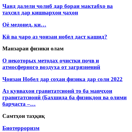
Чанд далели ҷолиб дар бораи мактабҳо ва
таҳсил дар кишварҳои ҷаҳон
Оё медонед, ки…
Кӣ ва чаро аз ҷоизаи нобел даст кашид?
Манзараи физики олам
О некоторых методах очистки почв и
атмосферного воздуха от загрязнений
Ҷоизаи Нобел дар соҳаи физика дар соли 2022
Аз қувваҳои гравитатсионӣ то ба мавҷҳои
гравитатсионӣ (Бахшида ба физикдон ва олими
барҷаста –…
Самтҳои таҳқиқ
Биотерроризм