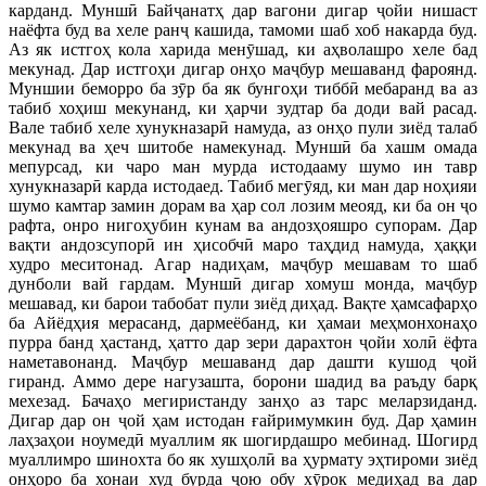
карданд. Муншӣ Байҷанатҳ дар вагони дигар ҷойи нишаст
наёфта буд ва хеле ранҷ кашида, тамоми шаб хоб накарда буд.
Аз як истгоҳ кола харида менӯшад, ки аҳволашро хеле бад
мекунад. Дар истгоҳи дигар онҳо маҷбур мешаванд фароянд.
Муншии беморро ба зӯр ба як бунгоҳи тиббӣ мебаранд ва аз
табиб хоҳиш мекунанд, ки ҳарчи зудтар ба доди вай расад.
Вале табиб хеле хунукназарӣ намуда, аз онҳо пули зиёд талаб
мекунад ва ҳеч шитобе намекунад. Муншӣ ба хашм омада
мепурсад, ки чаро ман мурда истодааму шумо ин тавр
хунукназарӣ карда истодаед. Табиб мегӯяд, ки ман дар ноҳияи
шумо камтар замин дорам ва ҳар сол лозим меояд, ки ба он ҷо
рафта, онро нигоҳубин кунам ва андозҳояшро супорам. Дар
вақти андозсупорӣ ин ҳисобчӣ маро таҳдид намуда, ҳаққи
худро меситонад. Агар надиҳам, маҷбур мешавам то шаб
дунболи вай гардам. Муншӣ дигар хомуш монда, маҷбур
мешавад, ки барои табобат пули зиёд диҳад. Вақте ҳамсафарҳо
ба Айёдҳия мерасанд, дармеёбанд, ки ҳамаи меҳмонхонаҳо
пурра банд ҳастанд, ҳатто дар зери дарахтон ҷойи холӣ ёфта
наметавонанд. Маҷбур мешаванд дар дашти кушод ҷой
гиранд. Аммо дере нагузашта, борони шадид ва раъду барқ
мехезад. Бачаҳо мегиристанду занҳо аз тарс меларзиданд.
Дигар дар он ҷой ҳам истодан ғайримумкин буд. Дар ҳамин
лаҳзаҳои ноумедӣ муаллим як шогирдашро мебинад. Шогирд
муаллимро шинохта бо як хушҳолӣ ва ҳурмату эҳтироми зиёд
онҳоро ба хонаи худ бурда ҷою обу хӯрок медиҳад ва дар