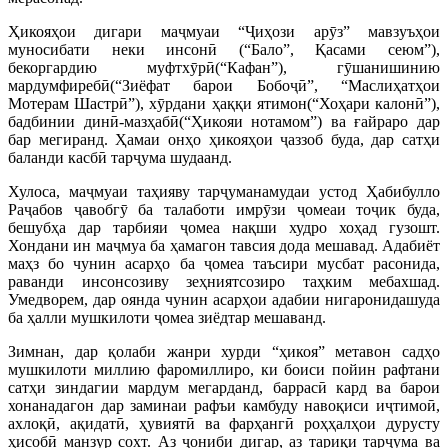
Ҳикояҳои дигари маҷмуаи “Ҷиҳози арӯз” мавзуъҳои
муносибати неки инсонӣ (“Бало”, Қасами сеюм”),
бекоргардию муфтхӯрӣ(“Кафан”), гӯшанишинию
мардумфиребӣ(“Зиёфат барои Бобоҷӣ”, “Маслиҳатҳои
Мотерам Шастрӣ”), хӯрдани ҳаққи ятимон(“Хоҳари калонӣ”),
бадбинии динӣ-мазҳабӣ(“Ҳикояи нотамом”) ва ғайраро дар
бар мегиранд. Ҳамаи онҳо ҳикояҳои ҷаззоб буда, дар сатҳи
баланди касбӣ тарҷума шудаанд.
Хулоса, маҷмуаи таҳияву тарҷуманамудаи устод Ҳабибулло
Раҷабов ҷавобгӯ ба талаботи имрӯзи ҷомеаи тоҷик буда,
бешубҳа дар тарбияи ҷомеа нақши худро хоҳад гузошт.
Хондани ин маҷмуа ба ҳамагон тавсия дода мешавад. Адабиёт
маҳз бо чунин асарҳо ба ҷомеа таъсири мусбат расонида,
раванди инсонсозиву зеҳниятсозиро таҳким мебахшад.
Умедворем, дар оянда чунин асарҳои адабии нигаронидашуда
ба ҳалли мушкилоти ҷомеа зиёдтар мешаванд.
Зимнан, дар қолаби жанри хурди “ҳикоя” метавон садҳо
мушкилоти миллию фаромиллиро, ки боиси пойин рафтани
сатҳи зиндагии мардум мегарданд, баррасӣ кард ва барои
хонанадагон дар заминаи рафъи камбуду навоқиси иҷтимоӣ,
ахлоқӣ, ақидатӣ, ҳувиятӣ ва фарҳангӣ роҳҳалҳои дурусту
ҳисобӣ манзур сохт. Аз ҷониби дигар, аз тариқи тарҷума ва