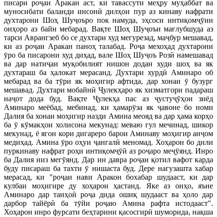
писари роҷаи Аракан аст, ки тавассути меҳру муҳаббат ва
муносибати баланди инсонӣ дилҳои пур аз кинаву нафрати
духтарони Шоҳ Шуҷоъро пок намуда, эҳсоси интиқомҷӯии
онҳоро аз байн мебарад. Вақте Шоҳ Шуҷоъи мағлубшуда аз
тарси Аврангзеб бо се духтари худ мегурезад, маҷбур мешавад,
ки аз роҷаи Аракан паноҳ талабад. Роҷа мехоҳад духтарони
ӯро ба писарони худ диҳад, вале Шоҳ Шуҷоъ Розӣ намешавад
ва дар натиҷаи муқобилият нишон додан худи шоҳ ва як
духтараш ба ҳалокат мерасанд. Духтари хурдӣ Аминаро об
мебарад ва ба тӯри як моҳигир афтида, дар хонаи ӯ бузург
мешавад. Духтари мобайнӣ Ҷулекҳаро як хизматгори падараш
наҷот дода буд. Вақте Ҷулекҳа пас аз ҷустуҷӯҳои зиёд
Аминаро меёбад, мебинад, ки ҳамарӯза як ҷавоне бо номи
Далия ба хонаи моҳигир назди Амина меояд ва дар ҳама корҳо
ба ӯ кӯмакҳои холисона мекунад: меваю гул мечинад, шикор
мекунад, ё ягон кори дигареро барои Аминаву моҳигир анҷом
медиҳад. Амина ӯро оҳуи ҷангалӣ меномад. Хоҳарон бо дили
пуркинаву нафрат роҳи интиқомҷӯӣ аз роҷаро меҷӯянд. Инро
ба Далия низ мегӯянд. Дар ин давра роҷаи қотил вафот карда
буду писараш ба тахти ӯ нишаста буд. Дере нагузашта хабар
мерасад, ки "роҷаи нави Аракон бохабар шудааст, ки дар
кулбаи моҳигире ду хоҳарон ҳастанд. Яке аз онҳо, яъне
Аминаро дар танҳоӣ роҷа дида ошиқ шудааст ва ҳоло дар
дарбор тайёрӣ ба тӯйи роҷаю Амина рафта истодааст".
Хоҳарон инро фурсати беҳтарини қасосгирӣ шуморида, нақша