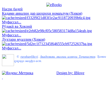
Насри бадеӣ
Қадами аввалин дар шоҳроҳи номаълум (Ҳикоя)
Муфассал...
Рӯдакӣ ва Хоқонӣ
Муфассал...
Духтари муаллим (Ҳикоя)
Муфассал...
©
ravshanfikr.tj
.
Академияи миллии илмҳои Тоҷикистон
.
Ҳамаи
ҳуқуқҳо маҳфуз аст.
Design by: IBlove