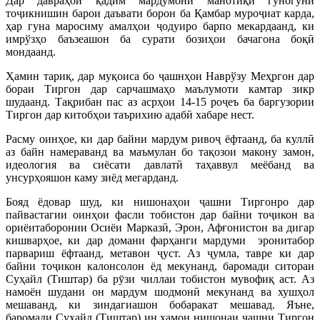
Дар давраҳои қадим мардумони манотиқи гуногуни
тоҷикнишин барои даъвати борон ба Қамбар муроҷиат карда,
ҳар гуна маросиму амалҳои ҷодуиро барпо мекардаанд, ки
имрўзҳо баъзеашон ба сурати бозиҳои бачагона боқӣ
мондаанд.
Ҳамин тариқ, дар муқоиса бо ҷашнҳои Наврўзу Меҳргон дар
бораи Тиргон дар сарчашмаҳо маълумоти камтар зикр
шудаанд. Тақрибан пас аз асрҳои 14-15 роҷеъ ба баргузории
Тиргон дар китобҳои таърихию адабӣ хабаре нест.
Расму оинҳое, ки дар байни мардум ривоҷ ёфтаанд, ба куллӣ
аз байн намераванд ва маъмулан бо тақозои макону замон,
идеология ва сиёсати давлатӣ таҳаввул меёбанд ва
унсурҳояшон каму зиёд мегарданд.
Бояд ёдовар шуд, ки нишонаҳои ҷашни Тиргонро дар
пайвастагии оинҳои фасли тобистон дар байни тоҷикон ва
ориёитаборонии Осиёи Марказӣ, Эрон, Афғонистон ва дигар
кишварҳое, ки дар домани фарҳанги мардуми эронитабор
парвариш ёфтаанд, метавон ҷуст. Аз ҷумла, тавре ки дар
байни тоҷикон калонсолон ёд мекунанд, баромади ситораи
Суҳайл (Тиштар) ба рӯзи чиллаи тобистон мувофиқ аст. Аз
намоён шудани он мардум шодмонӣ мекунанд ва хушҳол
мешаванд, ки зиндагиашон бобаракат мешавад. Яъне,
баромади Суҳайл (Тиштар) ин ҳамон нишонаи ҷашни Тиргон