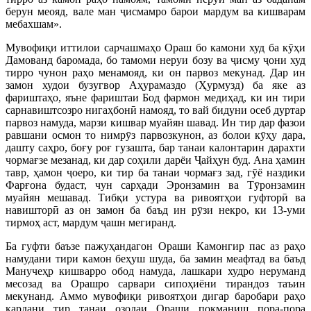
берун меояд, вале ман ҷисмамро барои мардум ва кишварам
мебахшам».
Мувофиқи иттилои сарчашмаҳо Ораш бо камони худ ба кӯҳи
Дамованд баромада, бо тамоми неруи бозу ва ҷисму ҷони худ
тирро чунон раҳо менамояд, ки он парвоз мекунад. Дар ин
замон худои бузугвор Аҳурамаздо (Ҳурмузд) ба яке аз
фариштаҳо, яъне фариштаи Бод фармон медиҳад, ки ин тири
сарнавиштсозро нигаҳбонӣ намояд, то вай бидуни осеб дуртар
парвоз намуда, марзи кишвар муайян шавад. Ин тир дар фазои
равшани осмон то нимрӯз парвозкунон, аз болои кӯҳу дара,
дашту саҳро, боғу роғ гузашта, бар танаи калонтарин дарахти
чормағзе мезанад, ки дар соҳили дарёи Ҷайҳун буд. Ана ҳамин
тавр, ҳамон ҷоеро, ки тир ба танаи чормағз зад, гӯё наздики
Фарғона будаст, чун сарҳади Эронзамин ва Тӯронзамин
муайян мешавад. Тибқи устура ва ривоятҳои гуфторӣ ва
навишторӣ аз он замон ба баъд ин рӯзи некро, ки 13-уми
тирмоҳ аст, мардум ҷашн мегиранд.
Ба гуфти баъзе пажуҳандагон Ораши Камонгир пас аз раҳо
намудани тири камон беҳуш шуда, ба замин меафтад ва баъд
Манучеҳр кишварро обод намуда, лашкари худро неруманд
месозад ва Орашро сарвари сипоҳиёни тирандоз таъин
мекунанд. Аммо мувофиқи ривоятҳои дигар баробари раҳо
кардани тир танаи озодаи Ораши покманиш пора-пора