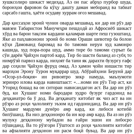
хушксолиро шикаст медиҳад. Аз он пас абрҳо пурбор шуда,
боронҳои фаровон ба кўҳу дашту даман меборанд ва табиат
сарсабз гашта, ҳаёти осудаву хуррам оғоз мешавад.
Дар қиссаҳои эронӣ чунин оварда мешавад, ки дар ин рўз дар
мавзеи Табаристон Манучеҳри пешдодӣ аз Афросиёб шикаст
хўрд ва барои тақсим кардани қаламрав шарте пеш гузоштанд.
Яке аз паҳлавонони эронӣ бо номи Ораши шевотир ба болои
кўҳи Дамованд баромад ва бо тамоми неруи худ камонро
кашида, худ пора-пора шуд, аммо тире бо тамоми суръат ба
сўи дарёи Ҷайҳун партоб кард. Тир бо шасти баланд аз субҳ то
нимрўзӣ парвоз карда, ниҳоят ба тани як дарахти бузургу ғафс
дар соҳили Ҷайҳун фуруд омад. Аз ҳамон ҷойи нишасти тир
марзҳои Эрону Турон муқаррар шуд. Абўрайҳони Берунӣ дар
«Осор-ул-боқия» ин ривоятро зикр намуда, маълумоти
зеринро илова карда навиштааст: «…номи ин рўз Тир аст, ки
Уторид бошад ва он ситораи нависандагон аст. Ва дар ин рўз
буд, ки Ҳушанг номи бародари худро бузург гардонид ва
деҳқанатро ба ў дод. Ва деҳқанату китобат як чиз аст ва ин
рўзро аз роҳи ҷалолияту эъзом ид гардониданд. Ва дар ин рўз
Ҳушанг мардуми дунёро амр кард, ки либоси котибӣ
бипўшанд. Ва низ деҳқононро ба ин кор амр кард. Ва аз ин рўз
мулуку деҳқонону мубадон ва ғайри эшон ин либосро
пўшиданд. Ва то рўзгори Гўштосп аз роҳи ҷалолияти китобат
ва афзалияти деҳқонон ин расм боқӣ бувад. Ва дар ин рўз