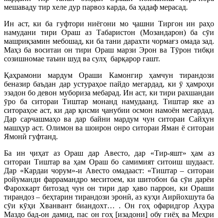
мешаваду тир хеле дур парвоз карда, ба ҳадаф мерасад.
Ин аст, ки ба гуфтори ниёгони мо ҷашни Тиргон ин раҳо
намудани тири Ораш аз Табаристон (Мозандарон) ба сӯи
машриқзамин мебошад, ки ба тани дарахти чормағз омада зад.
Маҳз ба воситаи он тири Ораш марзи Эрон ва Тӯрон тибқи
созишномае таъин шуд ва сулҳ барқарор гашт.
Қаҳрамони мардум Ораши Камонгир ҳамчун тирандози
беназир баъдан дар устураҳое пайдо мегардад, ки ӯ ҳамроҳи
эзадон бо девон мубориза мебарад. Ин аст, ки тири рахшандаи
ӯро ба ситораи Тиштар монанд намудаанд. Тиштар яке аз
ситораҳое аст, ки дар қисми ҷанубии осмон намоён мегардад.
Дар сарчашмаҳо ва дар байни мардум чун ситораи Сайҳун
машҳур аст. Олимон ва шоирон онро ситораи Яман ё ситораи
Ямонӣ гуфтанд.
Ба ин ҷиҳат аз Ораш дар Авесто, дар «Тир-яшт» ҳам аз
ситораи Тиштар ва ҳам Ораш бо самимият ситоиш шудааст.
Дар «Кардаи чорум»-и Авесто омадааст: «Тиштар – ситораи
ройуманди фаррамандро меситоем, ки шитобон ба сӯи дарёи
Фарохкарт битозад чун он тири дар ҳаво паррон, ки Ораши
тирандоз – беҳтарин тирандози эронӣ, аз куҳи Аирйохшута ба
сӯи кӯҳи Хванвант биандохт… . Он гоҳ офаридгор Аҳура
Маздо бад-он дамид, пас он гоҳ [изадони] обу гиёҳ ва Меҳри