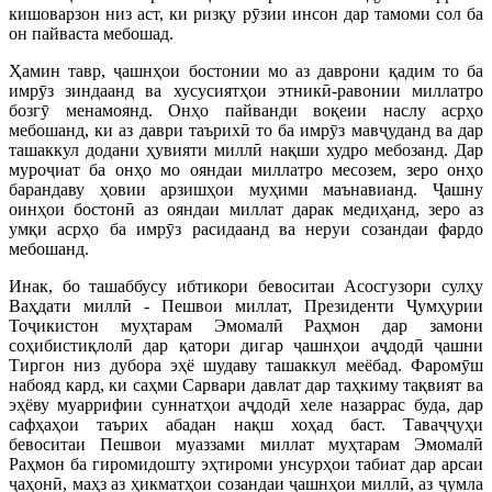
кишоварзон низ аст, ки ризқу рӯзии инсон дар тамоми сол ба
он пайваста мебошад.
Ҳамин тавр, ҷашнҳои бостонии мо аз даврони қадим то ба
имрӯз зиндаанд ва хусусиятҳои этникӣ-равонии миллатро
бозгӯ менамоянд. Онҳо пайванди воқеии наслу асрҳо
мебошанд, ки аз даври таърихӣ то ба имрӯз мавҷуданд ва дар
ташаккул додани ҳувияти миллӣ нақши худро мебозанд. Дар
муроҷиат ба онҳо мо ояндаи миллатро месозем, зеро онҳо
барандаву ҳовии арзишҳои муҳими маънавианд. Ҷашну
оинҳои бостонӣ аз ояндаи миллат дарак медиҳанд, зеро аз
умқи асрҳо ба имрӯз расидаанд ва неруи созандаи фардо
мебошанд.
Инак, бо ташаббусу ибтикори бевоситаи Асосгузори сулҳу
Ваҳдати миллӣ - Пешвои миллат, Президенти Ҷумҳурии
Тоҷикистон муҳтарам Эмомалӣ Раҳмон дар замони
соҳибистиқлолӣ дар қатори дигар ҷашнҳои аҷдодӣ ҷашни
Тиргон низ дубора эҳё шудаву ташаккул меёбад. Фаромӯш
набояд кард, ки саҳми Сарвари давлат дар таҳкиму тақвият ва
эҳёву муаррифии суннатҳои аҷдодӣ хеле назаррас буда, дар
сафҳаҳои таърих абадан нақш хоҳад баст. Таваҷҷуҳи
бевоситаи Пешвои муаззами миллат муҳтарам Эмомалӣ
Раҳмон ба гиромидошту эҳтироми унсурҳои табиат дар арсаи
ҷаҳонӣ, маҳз аз ҳикматҳои созандаи ҷашнҳои миллӣ, аз ҷумла