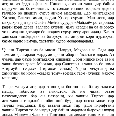
аст, ки аз ёдҳо рафтааст. Нишонаҳое аз ин ҷашн дар байни
мардуми мо бозмондааст. То солҳои наздик тоҷикон дарави
ғалларо бо шодиву сурур анҷом медоданд. Дар минтақаҳои
Хатлон, Раштонзамин, водии Ҳисор суруди «Ман доғ», дар
маҳалҳои дигари Осиёи Миёна суруди «Майдаё»-ро сароида,
рафти кори дарав, ғалларо кӯфтан, ҷамъ кардан ва ба анборҳо
ҷо намудани ҳосилро бо шодиву сурур мегузарониданд. Ҳатто
ҳангоми «шабдарав» ва ба хусус пас анҷоми кори пурзаҳмат
базме барпо намуда, хастагии худро мебароварданд.
Ҷашни Тиргон низ ба мисли Наврӯз, Меҳргон ва Сада дар
тамоми қаламрави мардуми эронитабор пайвастагӣ дорад. Аз
ҷумла, дар баъзе минтақаҳои кишвари Эрон нишонаҳое аз ин
ҷашн бозмондааст. Масалан, дар Сангсер ин ҷашнро бо номи
«тирмуйи сездаҳ» (тирмоҳи сездаҳ) барпо мекунанд ва
ҳамчунин бо номи «сездаҳ тому» (сездаҳ таом) хӯроки махсус
мепазанд.
Тавре маълум аст, дар замонҳои бостон сол ба ду тақсим
мешуд: тобистон ва зимистон. Ба ин ҷиҳат баъзе
пажуҳандагон бар он назаранд, ки ҷашни Тиргон дар
асл ҷашни инқилоби тобистонӣ буда, дар оғози моҳи тир
таҷлил мешудааст. Дар аввали моҳи тир ҷашн гирифтани
ҷашни Тиргон то ба имрӯз дар байни мардуми Фароҳон вуҷуд
дорад. Мардуми Фароҳон Тиргонро дар аввали тирмоҳ таҷлил