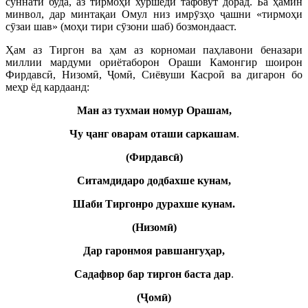
суннатӣ буда, аз тирмоҳи хуршедӣ тафовут дорад. Ба ҳамин
минвол, дар минтақаи Омул низ имрӯзҳо ҷашни «тирмоҳи
сӯзаи шав» (моҳи тири сӯзони шаб) бозмондааст.
Ҳам аз Тиргон ва ҳам аз корномаи паҳлавони беназари
миллии мардуми ориётаборон Ораши Камонгир шоирон
Фирдавсӣ, Низомӣ, Ҷомӣ, Сиёвуши Касроӣ ва дигарон бо
меҳр ёд кардаанд:
Ман аз тухмаи номур Орашам,
Чу ҷ
анг
оварам
оташи
саркашам
.
(
Фирдавс
ӣ)
Ситамдидаро додбахше кунам,
Шаби Тиргонро дурахше кунам.
(Низомӣ)
Д
ар гаронмоя равшангуҳ
ар
,
Садафвор
бар
тиргон баста дар
.
(Ҷ
ом
ӣ)