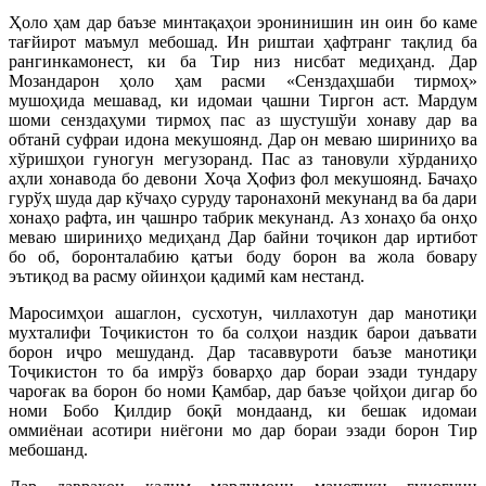
Ҳоло ҳам дар баъзе минтақаҳои эронинишин ин оин бо каме
тағйирот маъмул мебошад. Ин риштаи ҳафтранг тақлид ба
рангинкамонест, ки ба Тир низ нисбат медиҳанд. Дар
Мозандарон ҳоло ҳам расми «Сенздаҳшаби тирмоҳ»
мушоҳида мешавад, ки идомаи ҷашни Тиргон аст. Мардум
шоми сенздаҳуми тирмоҳ пас аз шустушўи хонаву дар ва
обтанӣ суфраи идона мекушоянд. Дар он меваю шириниҳо ва
хўришҳои гуногун мегузоранд. Пас аз тановули хўрданиҳо
аҳли хонавода бо девони Хоҷа Ҳофиз фол мекушоянд. Бачаҳо
гурўҳ шуда дар кўчаҳо суруду таронахонӣ мекунанд ва ба дари
хонаҳо рафта, ин ҷашнро табрик мекунанд. Аз хонаҳо ба онҳо
меваю шириниҳо медиҳанд Дар байни тоҷикон дар иртибот
бо об, боронталабию қатъи боду борон ва жола бовару
эътиқод ва расму ойинҳои қадимӣ кам нестанд.
Маросимҳои ашаглон, сусхотун, чиллахотун дар манотиқи
мухталифи Тоҷикистон то ба солҳои наздик барои даъвати
борон иҷро мешуданд. Дар тасаввуроти баъзе манотиқи
Тоҷикистон то ба имрўз боварҳо дар бораи эзади тундару
чароғак ва борон бо номи Қамбар, дар баъзе ҷойҳои дигар бо
номи Бобо Қилдир боқӣ мондаанд, ки бешак идомаи
оммиёнаи асотири ниёгони мо дар бораи эзади борон Тир
мебошанд.