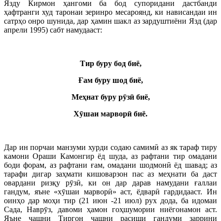
Язду Кирмон ҳангоми ба бод супоридани дастбанди
ҳафтранги худ таронаи зеринро месароянд, ки нависандаи ин
сатрҳо онро шунида, дар ҳамин шакл аз зардуштиёни Язд (дар
апрели 1995) сабт намудааст:
Тир буру бод биё,
Ғ
ам
буру
шод
биё
,
Ме
ҳ
нат
буру
р
ӯ
з
ӣ
биё
,
Х
ӯ
шаи
марвор
ӣ
биё
.
Дар ин порчаи манзуми хурди содаю самимӣ аз як тараф тиру
камони Ораши Камонгир ёд шуда, аз рафтани тир омадани
боди форам, аз рафтани ғам, омадани шодмонӣ ёд шавад; аз
тарафи дигар заҳмати кишоварзон пас аз меҳнати ба даст
овардани ризқу рӯзӣ, ки он дар дарав намудани ғаллаи
гандум, яъне «хӯшаи марворӣ» аст, ёдварӣ гардидааст. Ин
оинҳо дар моҳи тир (21 июн -21 июл) рух дода, ба идомаи
Сада, Наврӯз, давоми ҳамон гоҳшумории ниёгонамон аст.
Яъне ҷашни Тиргон ҷашни расиши гандуми заррини