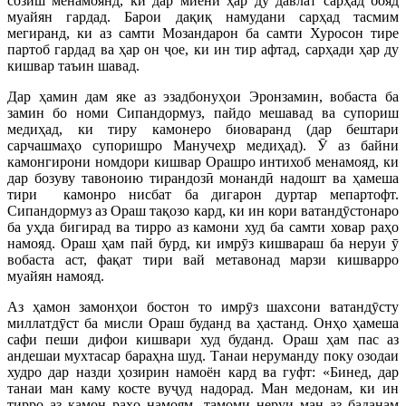
созиш менамоянд, ки дар миёни ҳар ду давлат сарҳад бояд
муайян гардад. Барои дақиқ намудани сарҳад тасмим
мегиранд, ки аз самти Мозандарон ба самти Хуросон тире
партоб гардад ва ҳар он ҷое, ки ин тир афтад, сарҳади ҳар ду
кишвар таъин шавад.
Дар ҳамин дам яке аз эзадбонуҳои Эронзамин, вобаста ба
замин бо номи Сипандормуз, пайдо мешавад ва супориш
медиҳад, ки тиру камонеро биоваранд (дар бештари
сарчашмаҳо супоришро Манучеҳр медиҳад). Ӯ аз байни
камонгирони номдори кишвар Орашро интихоб менамояд, ки
дар бозуву тавоноию тирандозӣ монандӣ надошт ва ҳамеша
тири камонро нисбат ба дигарон дуртар мепартофт.
Сипандормуз аз Ораш тақозо кард, ки ин кори ватандӯстонаро
ба уҳда бигирад ва тирро аз камони худ ба самти ховар раҳо
намояд. Ораш ҳам пай бурд, ки имрӯз кишвараш ба неруи ӯ
вобаста аст, фақат тири вай метавонад марзи кишварро
муайян намояд.
Аз ҳамон замонҳои бостон то имрӯз шахсони ватандӯсту
миллатдӯст ба мисли Ораш буданд ва ҳастанд. Онҳо ҳамеша
сафи пеши дифои кишвари худ буданд. Ораш ҳам пас аз
андешаи мухтасар бараҳна шуд. Танаи неруманду поку озодаи
худро дар назди ҳозирин намоён кард ва гуфт: «Бинед, дар
танаи ман каму косте вуҷуд надорад. Ман медонам, ки ин
тирро аз камон раҳо намоям, тамоми неруи ман аз баданам