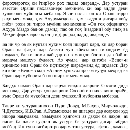
фарохчарогоҳ он [тир]-ро роҳ падид оваранд». Дар устураи
авестоӣ Ораши паҳлавонеро мебинем, ки бар зидди деви
хушксолӣ мубориза мебарад. Яъне пас аз он ки Ораш тирро
раҳо менамояд, ҳам Аҳурумаздо ва ҳам эзадони дигари «обу
гиёҳ» роҳи он тирро муайян менамоянд: «Он гоҳ офаридгор
Аҳура Маздо бад-он дамид, пас он гоҳ [изадони] обу гиёҳ ва
Меҳри фарохчарогоҳ он [тир]-ро роҳ падид оваранд».
Ба ин ҷо ба як нуктаи муҳим бояд ишорат кард, ки дар бораи
Ораш на фақат дар Авесто чун «беҳтарин тирандоз» ёд
шудааст, балки номи вай дар он замонҳои бостон дар байни
мардум машҳур будааст. Аз ҷумла, дар китоби «Ведо»-и
ҳиндиҳо низ Ораш бо ифтихору шарафманд ёд шудааст. Дар
китоби «Ведо» эзади «Агни» хушксолиро ба вуҷуд меорад ва
Ораш дар мубориза ба он ширкат менамояд.
Баъдҳо симои Ораш дар сарчашмаҳои даврони Сосонӣ дида
мешавад. Дар устураҳои даврони Сосонӣ ин паҳлавони ориёӣ,
яъне Ораш ба муқобили деви хушксолӣ мубориза мебарад.
Тавре ки устурашиносон Пури Довуд, М.Баҳор, Мирчолояди,
Ҷ.Дӯстхоҳ, И.В.Рак, А.Раҳмонзода ва дигарон дар асарҳои худ
ишора намудаанд, маъмулан ҳангоми аз даҳон ба даҳон, аз
насле ба насле гуфтан як устура ба устураи дигар табдил
меёбад. Ин гуна тағйиротро дар матни устура, афсона, ҳамоса,