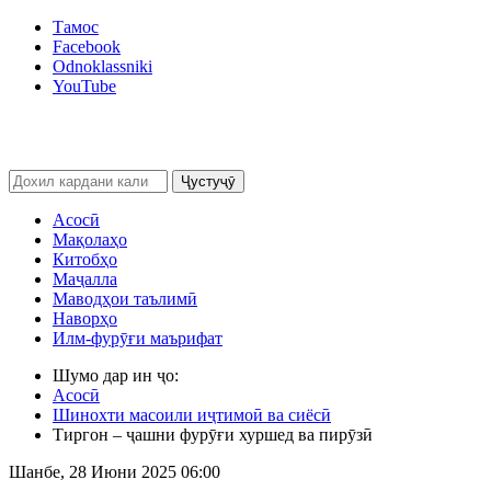
Тамос
Facebook
Odnoklassniki
YouTube
Ҷустуҷӯ
Асосӣ
Мақолаҳо
Китобҳо
Маҷалла
Маводҳои таълимӣ
Наворҳо
Илм-фурӯғи маърифат
Шумо дар ин ҷо:
Асосӣ
Шинохти масоили иҷтимоӣ ва сиёсӣ
Тиргон – ҷашни фурӯғи хуршед ва пирӯзӣ
Шанбе, 28 Июни 2025 06:00