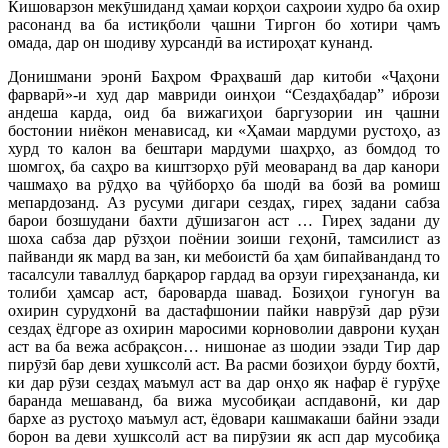
Кишоварзон мекӯшиданд ҳамаи корҳои саҳроии худро ба охир
расонанд ва ба истиқболи ҷашни Тиргон бо хотири ҷамъ
омада, дар он шодиву хурсандӣ ва истироҳат кунанд.
Донишмани эронӣ Баҳром Фраҳвашӣ дар китоби «Ҷаҳони
фарварӣ»-и худ дар мавриди оинҳои “Сездаҳбадар” ибрози
андеша карда, оид ба вижагиҳои баргузории ин ҷашни
бостонии ниёкон менависад, ки «Ҳамаи мардуми рустоҳо, аз
хурд то калон ва бештари мардуми шаҳрҳо, аз бомдод то
шомгоҳ, ба саҳро ва киштзорҳо рӯй меоваранд ва дар канори
чашмаҳо ва рӯдҳо ва ҷӯйборҳо ба шодӣ ва бозӣ ва ромиш
мепардозанд. Аз русуми дигари сездаҳ, гиреҳ задани сабза
барои бозшудани бахти дӯшизагон аст … Гиреҳ задани ду
шоха сабза дар рӯзҳои поёнии зоиши геҳонӣ, тамсилист аз
пайванди як мард ва зан, ки мебоистӣ ба ҳам бипайванданд то
тасалсули таваллуд барқарор гардад ва орзуи гиреҳзананда, ки
толиби ҳамсар аст, бароварда шавад. Бозиҳои гуногун ва
охирин сурудхонӣ ва дастафшонии пайки наврӯзӣ дар рӯзи
сездаҳ ёдгоре аз охирин маросими корноволии даврони куҳан
аст ва ба вежа асбрақсон… нишонае аз шодии эзади Тир дар
пирӯзӣ бар деви хушксолӣ аст. Ва расми бозиҳои бурду бохтӣ,
ки дар рӯзи сездаҳ маъмул аст ва дар онҳо як нафар ё гурӯҳе
баранда мешаванд, ба вижа мусобиқаи аспдавонӣ, ки дар
бархе аз рустоҳо маъмул аст, ёдовари кашмакаши байни эзади
борон ва деви хушксолӣ аст ва пирӯзии як асп дар мусобиқа