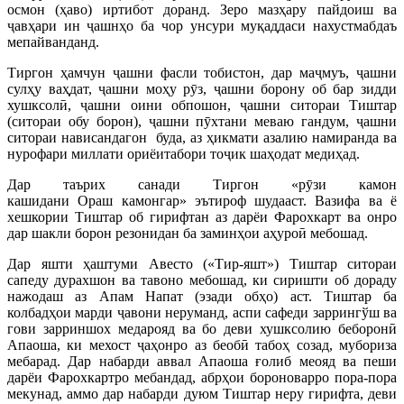
осмон (ҳаво) иртибот доранд. Зеро мазҳару пайдоиш ва
ҷавҳари ин ҷашнҳо ба чор унсури муқаддаси нахустмабдаъ
мепайванданд.
Тиргон ҳамчун ҷашни фасли тобистон, дар маҷмуъ, ҷашни
сулҳу ваҳдат, ҷашни моҳу рӯз, ҷашни борону об бар зидди
хушксолӣ, ҷашни оини обпошон, ҷашни ситораи Тиштар
(ситораи обу борон), ҷашни пӯхтани меваю гандум, ҷашни
ситораи нависандагон буда, аз ҳикмати азалию намиранда ва
нурофари миллати ориёитабори тоҷик шаҳодат медиҳад.
Дар таърих санади Тиргон «рӯзи камон
кашидани Ораш камонгар» эътироф шудааст. Вазифа ва ё
хешкории Тиштар об гирифтан аз дарёи Фарохкарт ва онро
дар шакли борон резонидан ба заминҳои аҳуроӣ мебошад.
Дар яшти ҳаштуми Авесто («Тир-яшт») Тиштар ситораи
сапеду дурахшон ва тавоно мебошад, ки сиришти об дораду
нажодаш аз Апам Напат (эзади обҳо) аст. Тиштар ба
колбадҳои марди ҷавони неруманд, аспи сафеди заррингўш ва
гови зарриншох медарояд ва бо деви хушксолию беборонӣ
Апаоша, ки мехост ҷаҳонро аз беобӣ табоҳ созад, мубориза
мебарад. Дар набарди аввал Апаоша ғолиб меояд ва пеши
дарёи Фарохкартро мебандад, абрҳои бороноварро пора-пора
мекунад, аммо дар набарди дуюм Тиштар неру гирифта, деви