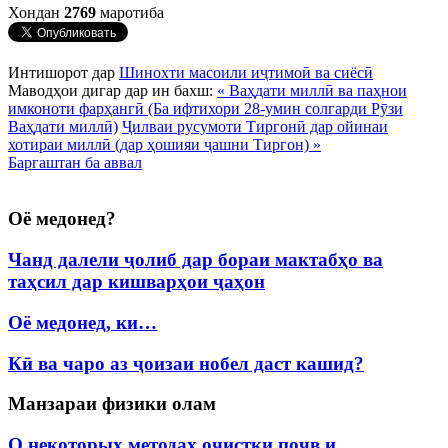
Хондан
2769
маротиба
Интишорот дар
Шинохти масоили иҷтимоӣ ва сиёсӣ
Маводҳои дигар дар ин бахш:
« Ваҳдати миллӣ ва паҳнои
имконоти фарҳангӣ (Ба ифтихори 28-умин солгарди Рӯзи
Ваҳдати миллӣ)
Ҷилваи русумоти Тиргонӣ дар ойинаи
хотираи миллӣ (дар ҳошияи ҷашни Тиргон) »
Баргаштан ба аввал
Оё медонед?
Чанд далели ҷолиб дар бораи мактабҳо ва
таҳсил дар кишварҳои ҷаҳон
Оё медонед, ки…
Кӣ ва чаро аз ҷоизаи нобел даст кашид?
Манзараи физики олам
О некоторых методах очистки почв и