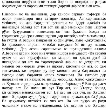
ҳамонанди пирӯзии аспи эзади борон ва шодиҳо ва рақсҳо
боқимондае аз маросими татҳири дарунӣ дар соли нав аст».
Ниёгони мо ба навиштан, дар канори сарвати гуфторӣ ба
осори навишторӣ низ эҳтиром доштанд. Аз сарчашмаҳо
мебинем, ки дар фарҳанги гузаштаи мо қадри адабиёт ва
нависанда баланд аст. Ин аст, ки дар замонҳои пеш Тиргон
рӯзи бузургдошти нависандагон низ будааст. Воқеа ва
ҳодисаҳои дунёро нависандагон дар китобҳо сабт менамоянд.
Ба гуфти А.Берунӣ пайравии ҳифзи дунё, яъне «даҳуфазия»,
бо деҳқонию зироат, китобат намудан ба ин ду наздик
мебошад. Дар асоси сарчашмаҳо ва шунидаҳояш аллома
А.Берунӣ дар ин бора низ чунин ишора намудааст: «Ва сабаби
дуюм он аст «даҳуфазия», ки маънои он ҳифзи дунё ва
нигаҳбони он аст ва фармонравоӣ дар он ва деҳқанат, ки
маънои он иморати дунё ва зироату қисмати он аст, бо ҳам
тавъаманд, ки имрони дунёву қивоми олам бад-онҳост ва
фасоди олам бад-онҳо ислоҳ мепазирад. Ва китобат дар
пайравии он ва наздик ба ин ду мебошад. Аммо «даҳуфазия»
аз Ҳушанг содир шуда ва деҳқанатро бародари ӯ Вигард расм
намуда аст. Ва номи ин рӯз Тир аст, ки Уторид бошад,
ки ситораи нависандагон аст. Ва дар ин рӯз буд, ки Ҳушанг
номи бародари худро бузург гардонид ва деҳқанатро ба ӯ дод.
Ва деҳқанату китобат як чиз аст. Ва ин рӯзро аз роҳи
ҷалолияту иъзом ид гардониданд. Ва дар ин рӯз Ҳушанг