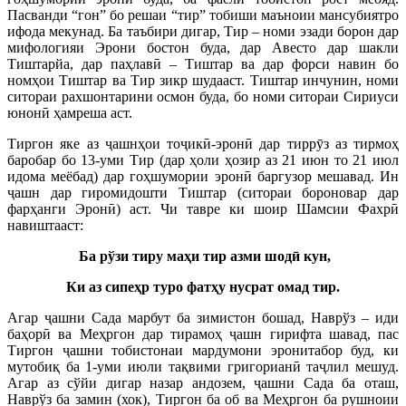
Пасванди “гон” бо решаи “тир” тобиши маъноии мансубиятро
ифода мекунад. Ба таъбири дигар, Тир – номи эзади борон дар
мифологияи Эрони бостон буда, дар Авесто дар шакли
Тиштарйа, дар паҳлавӣ – Тиштар ва дар форси навин бо
номҳои Тиштар ва Тир зикр шудааст. Тиштар инчунин, номи
ситораи рахшонтарини осмон буда, бо номи ситораи Сириуси
юнонӣ ҳамреша аст.
Тиргон яке аз ҷашнҳои тоҷикӣ-эронӣ дар тиррӯз аз тирмоҳ
баробар бо 13-уми Тир (дар ҳоли ҳозир аз 21 июн то 21 июл
идома меёбад) дар гоҳшумории эронӣ баргузор мешавад. Ин
ҷашн дар гиромидошти Тиштар (ситораи бороновар дар
фарҳанги Эронӣ) аст. Чи тавре ки шоир Шамсии Фахрӣ
навиштааст:
Ба
рўзи
тиру
ма
ҳ
и
тир
азми
шод
ӣ
кун
,
Ки
аз
сипе
ҳ
р
туро
фат
ҳ
у
нусрат
омад
тир
.
Агар ҷашни Сада марбут ба зимистон бошад, Наврўз – иди
баҳорӣ ва Меҳргон дар тирамоҳ ҷашн гирифта шавад, пас
Тиргон ҷашни тобистонаи мардумони эронитабор буд, ки
мутобиқ ба 1-уми июли тақвими григорианӣ таҷлил мешуд.
Агар аз сўйи дигар назар андозем, ҷашни Сада ба оташ,
Наврўз ба замин (хок), Тиргон ба об ва Меҳргон ба рушноии