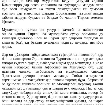
Донишманди беназир Абурайҳон Берунӣ устураи Ораши
Камонгирро дар асоси сарчашма ва гуфторҳои мардум хеле
хуб баён намудааст. Ба гуфти пажуҳандагон ин ҳамосаи
асотирӣ дар манотиқи шарқии Эронзамини таърихӣ вирди
забони мардум будааст ва баъдҳо бо ҷашни Тиргон омезиш
ёфтааст.
Муҳимтарин нуктаи ин устураи ҳамосӣ ва пайвастагии
он ба ҷашни Тиргон ба муносибати сулҳу оромиши ду
кишвари ҳамтабор Эрон ва Тӯрон (дар даврони Фаридун як
кишвар буд), ки баъдан душмани якдигар шуданд, иртибот
дорад.
Дар он рӯзгорон тибқи ҳикоятҳои гуфторӣ ва навишторӣ дар
байни кишварҳои Эронзамин ва Тӯронзамин, ки дар асл ҳама
табори якдигар буданд, набардҳо анҷом дода мешуданд. Яке аз
чунин набардҳо байни Афросиёб ва Манучеҳр буд. Дар
натиҷаи ҷангҳо, муборизаҳо ва мухолифатҳо сипоҳи
Эронзамин дучори шикаст мешавад. Тибқи маълумоти
сарчашмаҳо ин мағлубият дар аввали тирмоҳ буда, Афросиёб
ба дунболи лашкари эрониён то Мозандарон меравад. Байни
лашкари ҳар ду кишвар ҷанги шадид рух медиҳад. Пас аз ҳар
задухӯрду набарди зиёд сипоҳиён хаста мешаванд, ночор ба
созиш меоянд. Ҳар ду шоҳ барои он ки кинаву кудуратро аз
байн баранд ва дар сулҳу салоҳ зиндагонӣ кунанд, ба шарте