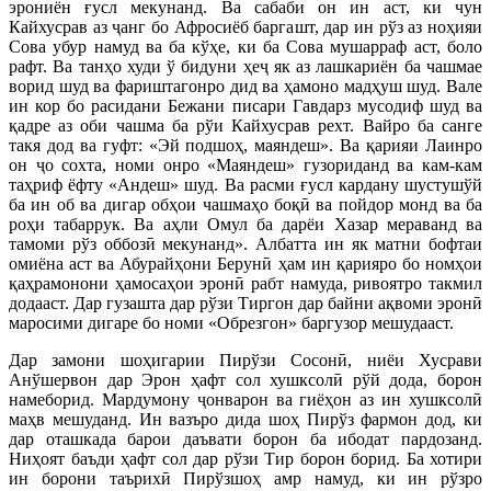
эрониён ғусл мекунанд. Ва сабаби он ин аст, ки чун
Кайхусрав аз ҷанг бо Афросиёб баргашт, дар ин рўз аз ноҳияи
Сова убур намуд ва ба кўҳе, ки ба Сова мушарраф аст, боло
рафт. Ва танҳо худи ў бидуни ҳеҷ як аз лашкариён ба чашмае
ворид шуд ва фариштагонро дид ва ҳамоно мадҳуш шуд. Вале
ин кор бо расидани Бежани писари Гавдарз мусодиф шуд ва
қадре аз оби чашма ба рўи Кайхусрав рехт. Вайро ба санге
такя дод ва гуфт: «Эй подшоҳ, маяндеш». Ва қарияи Лаинро
он ҷо сохта, номи онро «Маяндеш» гузориданд ва кам-кам
таҳриф ёфту «Андеш» шуд. Ва расми ғусл кардану шустушўй
ба ин об ва дигар обҳои чашмаҳо боқӣ ва пойдор монд ва ба
роҳи табаррук. Ва аҳли Омул ба дарёи Хазар мераванд ва
тамоми рўз оббозӣ мекунанд». Албатта ин як матни бофтаи
омиёна аст ва Абурайҳони Берунӣ ҳам ин қарияро бо номҳои
қаҳрамонони ҳамосаҳои эронӣ рабт намуда, ривоятро такмил
додааст. Дар гузашта дар рўзи Тиргон дар байни ақвоми эронӣ
маросими дигаре бо номи «Обрезгон» баргузор мешудааст.
Дар замони шоҳигарии Пирўзи Сосонӣ, ниёи Хусрави
Анўшервон дар Эрон ҳафт сол хушксолӣ рўй дода, борон
намеборид. Мардумону ҷонварон ва гиёҳон аз ин хушксолӣ
маҳв мешуданд. Ин вазъро дида шоҳ Пирўз фармон дод, ки
дар оташкада барои даъвати борон ба ибодат пардозанд.
Ниҳоят баъди ҳафт сол дар рўзи Тир борон борид. Ба хотири
ин борони таърихӣ Пирўзшоҳ амр намуд, ки ин рўзро