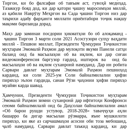
Тиргон, ки бо фалсафаи об тавъам аст, гувоҳӣ медиҳад.
Тазаккур бояд дод, ки дар қатори ҷашну маросимҳои миллӣ,
аз қабили Наврӯзу Меҳргон ва Сада ҷашни Тиргон низ дар
таърихи адабу фарҳанги миллати ориёитабори тоҷик нақшу
мақоми барозанда дорад.
Маҳз дар заминаи посдории ҳикматҳои бо об алоқаманд -
ҷашни Тиргон 3 марти соли 2021 Асосгузори сулҳу ваҳдати
миллӣ - Пешвои миллат, Президенти Ҷумҳурии Тоҷикистон
муҳтарам Эмомалӣ Раҳмон дар мулоқоти якуми Панели сатҳи
баланд оид ба масъалаҳои об ва иқлим, ки дар сиғаи
видеоконференсия баргузор гардид, иштирок ва оид ба
масъалаҳои об ва иқлим суханронӣ намуданд. Дар ин робита
Сарвари давлат муҳтарам Эмомалӣ Раҳмон пешниҳод
карданд, ки соли 2025-ум Соли байналмилалии ҳифзи
пиряхҳо эълон гардида, санаи Рӯзи ҷаҳонии ҳифзи пиряхҳо
муайян карда шавад.
Ҳамчунин, Президенти Ҷумҳурии Тоҷикистон муҳтарам
Эмомалӣ Раҳмон зимни суханронӣ дар ифтитоҳи Конфронси
сеюми байналмилалӣ оид ба Даҳсолаи байналмилалии амал
«Об барои рушди устувор, 2018-2028» таваҷҷуҳи аҳли
башарро ба дигар масъалаи рӯзмарра, яъне мушкилоти
пиряхҳо, ки яке аз сарчашмаҳои асосии оби тоза мебошанд,
ҷалб намуданд. Сарвари давлат таъкид карданд, ки дар