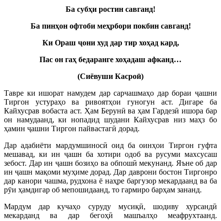
Ба субҳ
и
ростин
савганд
!
Ба
пин
ҳ
он
офтоби
ме
ҳ
рбори
покбин
савганд
!
Ки Ораш ҷ
они
худ
дар
тир
хоҳ
ад
кард
,
Пас
он
га
ҳ
бедаранге
хо
ҳ
адаш
афканд…
(
Сиёвуши
Касро
ӣ)
Тавре ки ишорат намудем дар сарчашмаҳо дар бораи ҷашни
Тиргон устураҳо ва ривоятҳои гуногун аст. Дигаре ба
Кайхусрав вобаста аст. Ҳам Берунӣ ва ҳам Гардезӣ ишора бар
он намудаанд, ки нопадид шудани Кайхусрав низ маҳз бо
ҳамин ҷашни Тиргон пайвастагӣ дорад.
Дар адабиёти мардумшиносӣ оид ба оинҳои Тиргон гуфта
мешавад, ки ин ҷашн ба хотири одоб ва русуми махсусаш
зебост. Дар ин ҷашн бозиҳо ва обпошӣ мекунанд. Яъне об дар
ин ҷашн мақоми муҳиме дорад. Дар даврони бостон Тиргонро
дар канори чашма, рудхона ё наҳре баргузор мекардаанд ва ба
рӯи ҳамдигар об мепошидаанд, то гармиро барҳам зананд.
Мардум дар кучаҳо суруду мусиқӣ, шодиву хурсандӣ
мекарданд ва дар бегоҳӣ машъалҳо меафрухтаанд.