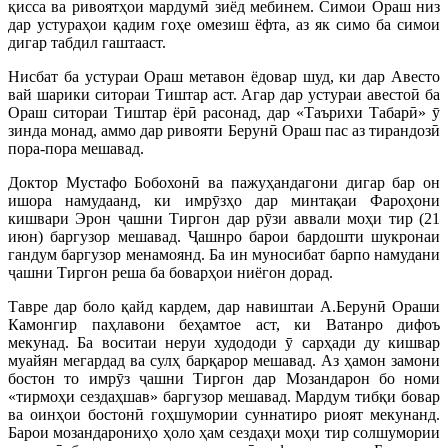
қисса ва ривоятҳои мардумӣ зиёд мебинем. Симои Ораш низ
дар устураҳои қадим гоҳе омезиш ёфта, аз як симо ба симои
дигар табдил гаштааст.
Нисбат ба устураи Ораш метавон ёдовар шуд, ки дар Авесто
вай шарики ситораи Тиштар аст. Агар дар устураи авестоӣ ба
Ораш ситораи Тиштар ёрӣ расонад, дар «Таърихи Табарӣ» ӯ
зинда монад, аммо дар ривояти Берунӣ Ораш пас аз тирандозӣ
пора-пора мешавад.
Доктор Мустафо Бобохонӣ ва пажуҳандагони дигар бар он
ишора намудаанд, ки имрӯзҳо дар минтақаи Фароҳони
кишвари Эрон ҷашни Тиргон дар рӯзи аввали моҳи тир (21
июн) баргузор мешавад. Ҷашнро барои бардошти шукронаи
гандум баргузор менамоянд. Ба ин муносибат барпо намудани
ҷашни Тиргон реша ба боварҳои ниёгон дорад.
Тавре дар боло қайд кардем, дар навиштаи А.Берунӣ Ораши
Камонгир паҳлавони беҳамтое аст, ки Ватанро дифоъ
мекунад. Ба воситаи неруи худододи ӯ сарҳади ду кишвар
муайян мегардад ва сулҳ барқарор мешавад. Аз ҳамон замони
бостон то имрӯз ҷашни Тиргон дар Мозандарон бо номи
«тирмоҳи сездаҳшав» баргузор мешавад. Мардум тибқи бовар
ва оинҳои бостонӣ гоҳшумории суннатиро риоят мекунанд.
Барои мозандарониҳо ҳоло ҳам сездаҳи моҳи тир солшумории