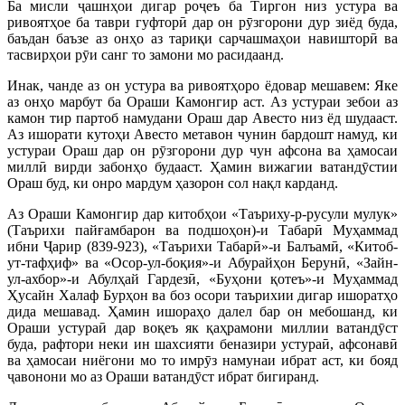
Ба мисли ҷашнҳои дигар роҷеъ ба Тиргон низ устура ва
ривоятҳое ба таври гуфторӣ дар он рӯзгорони дур зиёд буда,
баъдан баъзе аз онҳо аз тариқи сарчашмаҳои навишторӣ ва
тасвирҳои рӯи санг то замони мо расидаанд.
Инак, чанде аз он устура ва ривоятҳоро ёдовар мешавем: Яке
аз онҳо марбут ба Ораши Камонгир аст. Аз устураи зебои аз
камон тир партоб намудани Ораш дар Авесто низ ёд шудааст.
Аз ишорати кутоҳи Авесто метавон чунин бардошт намуд, ки
устураи Ораш дар он рӯзгорони дур чун афсона ва ҳамосаи
миллӣ вирди забонҳо будааст. Ҳамин вижагии ватандӯстии
Ораш буд, ки онро мардум ҳазорон сол нақл карданд.
Аз Ораши Камонгир дар китобҳои «Таъриху-р-русули мулук»
(Таърихи пайғамбарон ва подшоҳон)-и Табарӣ Муҳаммад
ибни Ҷарир (839-923), «Таърихи Табарӣ»-и Балъамӣ, «Китоб-
ут-тафҳиф» ва «Осор-ул-боқия»-и Абурайҳон Берунӣ, «Зайн-
ул-ахбор»-и Абулҳай Гардезӣ, «Буҳони қотеъ»-и Муҳаммад
Ҳусайн Халаф Бурҳон ва боз осори таърихии дигар ишоратҳо
дида мешавад. Ҳамин ишораҳо далел бар он мебошанд, ки
Ораши устураӣ дар воқеъ як қаҳрамони миллии ватандӯст
буда, рафтори неки ин шахсияти беназири устураӣ, афсонавӣ
ва ҳамосаи ниёгони мо то имрӯз намунаи ибрат аст, ки бояд
ҷавонони мо аз Ораши ватандӯст ибрат бигиранд.