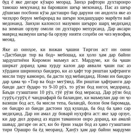
буд ё яке дигаре кӯзаро меорад. Занҳо рафтори духтаронро
тамошо мекунанд ва барояшон шеър мехонанд. Пас аз шеър
дӯшизаи посбони кӯза дасташро бар даруни он андохта яке аз
чизҳоро берун мебарорад ва шеъри хондашударо марбути вай
медонанд. Занҳои калонсол мазумин шеърро шарҳ медиҳанд
ва зимнан орзуву омоли он духтарро мепурсанд. Дар аксари
маврид мазмуни шеър ба орзуву нияти соҳиби он чиз мувофиқ
меояд.
Яке аз оинҳое, ки вижаи ҷашни Тиргон аст ин оини
«Дастбанди тир ва бод» мебошад, ки ҳоло ҳам дар байни
зардуштиёни Киромон маъмул аст. Мардуме, ки ба ҷашн
ширкат доранд ҳама хурду калон дар аввали ҷашн пас аз
хӯрдани шириниҳо бандеро, ки аз ҳафт тор риштаи ҳафтранги
мисли тиру камонро, ба дасти худ мебанданд. Номи ин бандро
дар ҳама ҷо «Тир ва бод» мегӯянд. Ин риштаи ҳафтранги дар
банди даст бударо то 9-10 рӯз, то рӯзи бод нигоҳ медоранд.
Баъди гузаштани 10 рӯз, гӯё рӯзи бод мерасад. Дар рӯзи бод
гурӯҳ-гурӯҳ ё чанднафарӣ ба баландие, ки маъмулан дар он ҷо
вазиши бод аст, ба мисли тепа, баландӣ, болои бом баромада,
он бандро аз банди дастони худ кушода, ба бод ба ҳаво сар
медиҳанд. Дар ин амал ду боварӣ нуҳуфта аст: яке ҳар орзуе,
ки дар дил доранд аз яздон таманнои онро доранд, ки амалӣ
шавад; дигаре он аст, ки бо ёрии эзади бод аз ҳаво гузаштани
тири Орашро ба ёд меоранд. Ҳанӯз ҳам дар байни мардуми