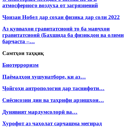
атмосферного воздуха от загрязнений
Ҷоизаи Нобел дар соҳаи физика дар соли 2022
Аз қувваҳои гравитатсионӣ то ба мавҷҳои
гравитатсионӣ (Бахшида ба физикдон ва олими
барҷаста –…
Самтҳои таҳқиқ
Биотерроризм
Паёмадҳои хушунатборе, ки аз…
Ҷойгоҳи антропология дар таснифоти…
Сиёсисозии дин ва таҳрифи арзишҳои…
Дунявият мардумсолорӣ ва…
Хурофот аз чаҳолат сарчашма мегирад