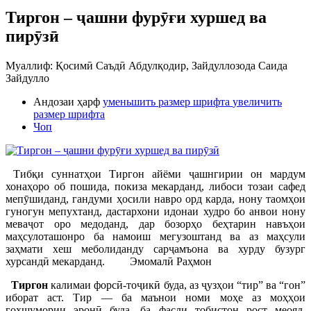
Тиргон – ҷашни фурӯғи хуршед ва
пирӯзӣ
Муаллиф: Қосимӣ Саъдӣ Абдулқодир, Зайдуллозода Саида
Зайдулло
Андозаи ҳарф
уменьшить размер шрифта
увеличить
размер шрифта
Чоп
Тибқи суннатҳои Тиргон айёми ҷашнгирии он мардум
хонаҳоро об пошида, покиза мекарданд, либоси тозаи сафед
мепӯшиданд, гандуми ҳосили навро орд карда, нону таомҳои
гуногун мепухтанд, дастархони идонаи худро бо анвои нону
меваҷот оро медоданд, дар бозорҳо беҳтарин навъҳои
маҳсулоташонро ба намоиш мегузоштанд ва аз маҳсули
заҳмати хеш меболиданду сарҷамъона ва хурду бузург
хурсандӣ мекарданд. Эмомалӣ Раҳмон
Тиргон
калимаи форсӣ-тоҷикӣ буда, аз ҷузҳои “тир” ва “гон”
иборат аст. Тир — ба маънои номи моҳе аз моҳҳои
гоҳшумории эронӣ буда, ба фасли тобистон рост меояд.