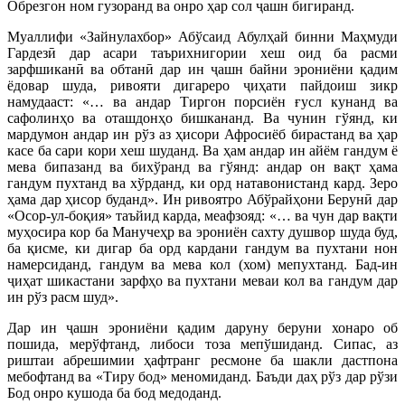
Обрезгон ном гузоранд ва онро ҳар сол ҷашн бигиранд.
Муаллифи «Зайнулахбор» Абўсаид Абулҳай бинни Маҳмуди
Гардезӣ дар асари таърихнигории хеш оид ба расми
зарфшиканӣ ва обтанӣ дар ин ҷашн байни эрониёни қадим
ёдовар шуда, ривояти дигареро ҷиҳати пайдоиш зикр
намудааст: «… ва андар Тиргон порсиён ғусл кунанд ва
сафолинҳо ва оташдонҳо бишкананд. Ва чунин гўянд, ки
мардумон андар ин рўз аз ҳисори Афросиёб бирастанд ва ҳар
касе ба сари кори хеш шуданд. Ва ҳам андар ин айём гандум ё
мева бипазанд ва бихўранд ва гўянд: андар он вақт ҳама
гандум пухтанд ва хўрданд, ки орд натавонистанд кард. Зеро
ҳама дар ҳисор буданд». Ин ривоятро Абўрайҳони Берунӣ дар
«Осор-ул-боқия» таъйид карда, меафзояд: «… ва чун дар вақти
муҳосира кор ба Манучеҳр ва эрониён сахту душвор шуда буд,
ба қисме, ки дигар ба орд кардани гандум ва пухтани нон
намерсиданд, гандум ва мева кол (хом) мепухтанд. Бад-ин
ҷиҳат шикастани зарфҳо ва пухтани меваи кол ва гандум дар
ин рўз расм шуд».
Дар ин ҷашн эрониёни қадим даруну беруни хонаро об
пошида, мерўфтанд, либоси тоза мепўшиданд. Сипас, аз
риштаи абрешимии ҳафтранг ресмоне ба шакли дастпона
мебофтанд ва «Тиру бод» меномиданд. Баъди даҳ рўз дар рўзи
Бод онро кушода ба бод медоданд.