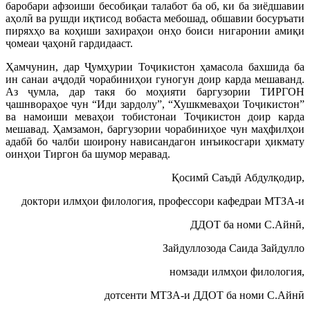
баробари афзоиши бесобиқаи талабот ба об, ки ба зиёдшавии
аҳолӣ ва рушди иқтисод вобаста мебошад, обшавии босуръати
пиряхҳо ва коҳиши захираҳои онҳо боиси нигаронии амиқи
ҷомеаи ҷаҳонӣ гардидааст.
Ҳамчунин, дар Ҷумҳурии Тоҷикистон ҳамасола бахшида ба
ин санаи аҷдодӣ чорабиниҳои гуногун доир карда мешаванд.
Аз ҷумла, дар такя бо моҳияти баргузории ТИРГОН
ҷашнвораҳое чун “Иди зардолу”, “Хушкмеваҳои Тоҷикистон”
ва намоиши меваҳои тобистонаи Тоҷикистон доир карда
мешавад. Ҳамзамон, баргузории чорабиниҳое чун маҳфилҳои
адабӣ бо чалби шоирону нависандагон инъикосгари ҳикмату
оинҳои Тиргон ба шумор меравад.
Қосимӣ Саъдӣ Абдулқодир,
доктори илмҳои филология, профессори кафедраи МТЗА-и
ДДОТ ба номи С.Айнӣ,
Зайдуллозода Саида Зайдулло
номзади илмҳои филология,
дотсенти МТЗА-и ДДОТ ба номи С.Айнӣ