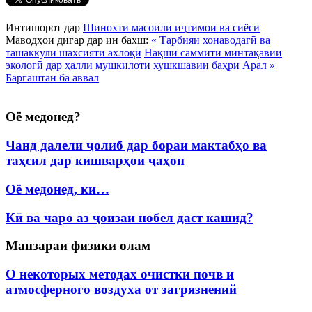
Интишорот дар
Шинохти масоили иҷтимоӣ ва сиёсӣ
Маводҳои дигар дар ин бахш:
« Тарбияи хонаводагӣ ва
ташаккули шахсияти ахлоқӣ
Нақши саммити минтақавии
экологӣ дар ҳалли мушкилоти хушкшавии баҳри Арал »
Баргаштан ба аввал
Оё медонед?
Чанд далели ҷолиб дар бораи мактабҳо ва
таҳсил дар кишварҳои ҷаҳон
Оё медонед, ки…
Кӣ ва чаро аз ҷоизаи нобел даст кашид?
Манзараи физики олам
О некоторых методах очистки почв и
атмосферного воздуха от загрязнений