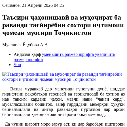
Сешанбе, 21 Апрели 2026 04:25
Таъсири ҷаҳонишавӣ ва муҳоҷират ба
раванди тағйирёбии сохтори иҷтимоии
ҷомеаи муосири Тоҷикистон
Муаллиф: Ёқубова А.А.
Андозаи ҳарф
уменьшить размер шрифта
увеличить
размер шрифта
Чоп
Вазъи мураккаб дар манотиқи гуногуни дунё, шиддат
гирифтани рақобатҳои геосиёсӣ ва геоиқтисодӣ ба хотири аз
нав тақсим кардани ҷаҳон, мавҷи нави “ҷанги сард”,
мусаллаҳшавии бошитоб, заиф гардидани меъёрҳои ҳуқуқи
байналмилалӣ ва дигар равандҳои пуртаззод дар арсаи
байналмилалӣ ҳамоно мояи нигаронӣ боқӣ мемонад.
Да чунин шароит моро зарур аст, ки дар баробари иштироки