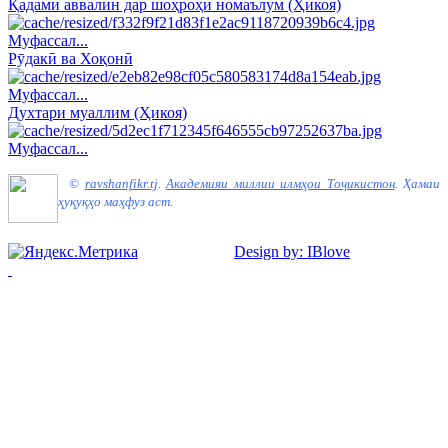
Қадами аввалин дар шоҳроҳи номаълум (Ҳикоя)
Муфассал...
Рӯдакӣ ва Хоқонӣ
Муфассал...
Духтари муаллим (Ҳикоя)
Муфассал...
©
ravshanfikr.tj
.
Академияи миллии илмҳои Тоҷикистон
.
Ҳамаи
ҳуқуқҳо маҳфуз аст.
Design by: IBlove