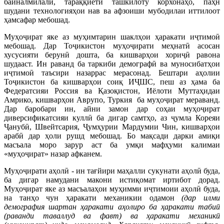
байналмилалӣ, тараққиёти ташкилоту корхонаҳо, паҳн
шудани технологияҳои нав ва афзоиши мубодилаи иттилоот
ҳамсафар мебошад.
Муҳоҷират яке аз муҳимтарин шаклҳои ҳаракати иҷтимоӣ
мебошад. Дар Тоҷикистон муҳоҷирати меҳнатӣ асосан
хусусияти берунӣ дошта, ба кишварҳои хориҷӣ равона
шудааст. Ин раванд ба таркиби демографӣ ва муносибатҳои
иҷтимоӣ таъсири назаррас мерасонад. Бештари аҳолии
Тоҷикистон ба кишварҳои соиқ ИҶШС, пеш аз ҳама ба
Федератсияи Россия ва Қазоқистон, Иёлоти Муттаҳидаи
Амрико, кишварҳои Аврупо, Туркия ба муҳоҷират мераванд.
Дар баробари ин, айни замон дар соҳаи муҳоҷират
диверсификатсияи куллӣ ба дигар самтҳо, аз ҷумла Кореяи
Ҷанубӣ, Швейтсария, Ҷумҳурии Мардумии Чин, кишварҳои
арабӣ дар ҳоли рушд мебошад. Бо мақсади дарки амиқи
масъала моро зарур аст ба умқи мафҳуми калимаи
«муҳоҷират» назар афканем.
Муҳоҷирати аҳолӣ - ин тағйири маҳалли сукунати аҳолӣ буда,
ба дигар намудани макони истиқомат иртибот дорад.
Муҳоҷират яке аз масъалаҳои муҳимми иҷтимоии аҳолӣ буда,
на танҳо чун ҳаракати механикии одамон
(дар илми
демография шартан ҳаракати аҳолиро ба ҳаракати табиӣ
(раванди таваллуд ва фавт) ва ҳаракати механикӣ