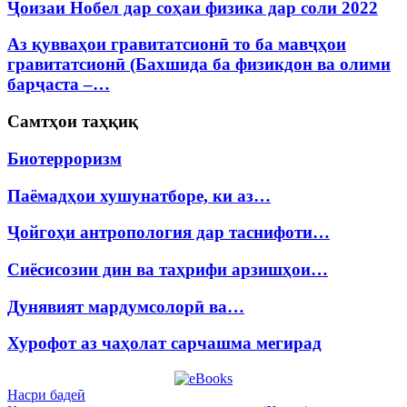
Ҷоизаи Нобел дар соҳаи физика дар соли 2022
Аз қувваҳои гравитатсионӣ то ба мавҷҳои
гравитатсионӣ (Бахшида ба физикдон ва олими
барҷаста –…
Самтҳои таҳқиқ
Биотерроризм
Паёмадҳои хушунатборе, ки аз…
Ҷойгоҳи антропология дар таснифоти…
Сиёсисозии дин ва таҳрифи арзишҳои…
Дунявият мардумсолорӣ ва…
Хурофот аз чаҳолат сарчашма мегирад
Насри бадеӣ