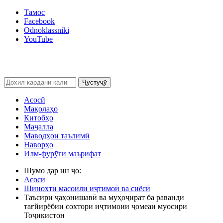
Тамос
Facebook
Odnoklassniki
YouTube
Ҷустуҷӯ
Асосӣ
Мақолаҳо
Китобҳо
Маҷалла
Маводҳои таълимӣ
Наворҳо
Илм-фурӯғи маърифат
Шумо дар ин ҷо:
Асосӣ
Шинохти масоили иҷтимоӣ ва сиёсӣ
Таъсири ҷаҳонишавӣ ва муҳоҷират ба раванди
тағйирёбии сохтори иҷтимоии ҷомеаи муосири
Тоҷикистон