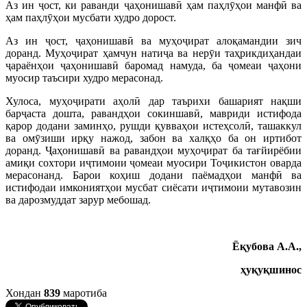
Аз ин ҷост, ки раванди ҷаҳонишавӣ ҳам паҳлӯҳои манфӣ ва
ҳам паҳлӯҳои мусбати худро дорост.
Аз ин ҷост, ҷаҳонишавӣ ва муҳоҷират алоқамандии зич
доранд. Муҳоҷират ҳамчун натиҷа ва нерӯи таҳрикдиҳандаи
ҷараёнҳои ҷаҳонишавӣ баромад намуда, ба ҷомеаи ҷаҳони
муосир таъсири худро мерасонад.
Хулоса, муҳоҷирати аҳолӣ дар таърихи башарият нақши
барҷаста дошта, равандҳои сокиншавӣ, мавриди истифода
қарор додани заминҳо, рушди қувваҳои истеҳсолӣ, ташаккул
ва омӯзиши ирқу нажод, забон ва халқҳо ба он иртибот
доранд. Ҷаҳонишавӣ ва равандҳои муҳоҷират ба тағйирёбии
амиқи сохтори иҷтимоии ҷомеаи муосири Тоҷикистон оварда
мерасонанд. Барои коҳиш додани паёмадҳои манфӣ ва
истифодаи имкониятҳои мусбат сиёсати иҷтимоии мутавозин
ва дарозмуддат зарур мебошад.
Ёқубова А.А.,
ҳуқуқшинос
Хондан
839
маротиба