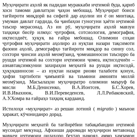
Муҳоҷирати аҳолӣ як падидаи мураккаби иҷтимоӣ буда, қариб
хоси тамоми давлатҳои ҷаҳон мебошад. Муҳоҷират боиси
тағйироти миқдорӣ ва сифатӣ дар аҳолии ин ё он минтақа,
умуман давлат гардида, ба ҷанбаҳои гуногуни ҳаёти иҷтимоӣ
таъсир мерасонад. Аз ин рӯ, муҳоҷирати аҳолӣ мавзуи
таҳқиқи бисёр илмҳо: ҷуғрофия, сотсиология, демография,
иқтисодиёт, ҳуқуқ ва ғайра мебошад. Олимони соҳаи
ҷуғрофия муҳоҷирати аҳолиро аз нуқтаи назари тақсимоти
фазоии аҳолӣ, демографҳо тағйироти миқдор ва синну сол,
сохтори ҷинсии аҳолӣ меомӯзанд, ҷомеашиносон таъсирро ба
рушди иҷтимоӣ ва сохтори иҷтимоии ҷомеа, иқтисодчиён –
азнавтақсимкунии захираҳои меҳнатӣ ва рушди иқтисодӣ,
ҳуқуқшиносон – аз нуқтаи назари риояи талаботи қонун,
ҳифзи тартиботи ҷамъиятӣ ва таъмини амнияти миллӣ
меомӯзанд. Масъалаҳои муҳоҷиратро олимони маъруф ба
мисли М.Б.Денисенко, В.А.Ионтсев, Б.С.Хорев,
И.В.Ивахнюк, В.И.Переведенсев, Л.Л.Рибаковский,
А.У.Хомра ва ғайраҳо таҳқиқ кардаанд.
Истилоҳи «муҳоҷират» аз решаи лотинӣ (
migratio
) маънои
ҳаракат, кӯчониданро дорад.
Муҳоҷирати меҳнатӣ ба тағйирёбии табақабандии иҷтимоӣ
мусоидат мекунад. Афзоиши даромади муҳоҷирон метавонад
мавқеи иҷтимоии оилаҳоро беҳтар намояд, аммо ҳамзамон