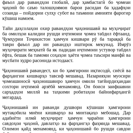
фаъол дар равандҳои глобалӣ, дар ҳамбастагӣ бо ҷомеаи
ҷаҳонӣ бо саъю талошҳоямон барои расидан ба ҳадафҳои
созанда – пойдории сулҳу субот ва таъмини амнияти фарогир
кӯшиш намоем.
Тайи даҳсолаҳои охир равандҳои ҷаҳонишавӣ ва муҳоҷират
ба омилҳои калидии рушди иҷтимоии ҷомеа табдил ёфтаанд.
Ҷумҳурии Тоҷикистон ҳамчун кишвари рӯ ба тараққӣ ба
таври фаъол дар ин равандҳо иштирок мекунад. Имрӯз
муҳоҷирати меҳнатӣ ба як падидаи иҷтимоии устувор табдил
ёфта, бешак ба тамоми соҳаҳои ҳаёти ҷомеа таъсири манфӣ ва
мусбати худро расонида истодааст.
Ҷаҳонишавӣ равандест, ки бо ҳамгироии иқтисодӣ, сиёсӣ ва
фарҳангии кишварҳо тавсиф мешавад. Назарияҳои муосири
ҷомеашиносӣ ҷаҳонишавиро ҳамчун омили тағйирдиҳандаи
сохтори иҷтимоӣ арзёбӣ менамоянд. Он боиси заифшавии
сарҳадҳои миллӣ ва таҳкими робитаҳои байнифарҳангӣ
мегардад.
Ҷаҳонишавӣ ин раванди душвори кӯшиши ҳамгироии
мутақобила миёни кишварҳо ва минтақаҳо мебошад. Дар
адабиёти илмӣ муҳоҷират ҳамчун ҷараёни ҳамгироии
савдоҳои ҷаҳонӣ, давлатҳо ва фарҳангҳо фаҳмида мешавад.
Олимон қайд менамоянд, ки ҷаҳонишавӣ бо рушди савдои