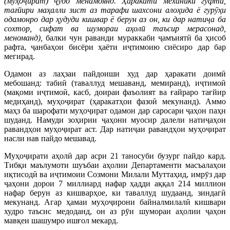
(муҳоҷират) ҷудо менамоянд. Ҳаракати механикӣ гуфта,
тағйири маҳалли зист аз тарафи шахсони алоҳида ё гурӯҳи
одамонро дар ҳудуди кишвар ё берун аз он, ки дар натиҷа ба
сохтор, сифат ва шумораи аҳолӣ таъсир мерасонад,
меноманд),
балки чун раванди мураккаби ҷамъиятӣ ба ҳисоб
рафта, ҷанбаҳои бисёри ҳаёти иҷтимоию сиёсиро дар бар
мегирад.
Одамон аз лаҳзаи пайдоиши худ дар ҳаракати доимӣ
мебошанд: табиӣ (таваллуд мешаванд, мемиранд), иҷтимоӣ
(мақоми иҷтимоӣ, касб, доираи фаъолият ва ғайраро тағйир
медиҳанд), муҳоҷират (ҳаракатҳои фазоӣ мекунанд). Аммо
маҳз ба шарофати муҳоҷират одамон дар саросари ҷаҳон паҳн
шуданд. Намуди зоҳирии ҷаҳони муосир далели натиҷаҳои
равандҳои муҳоҷират аст. Дар натиҷаи равандҳои муҳоҷират
насли нав пайдо мешавад.
Муҳоҷирати аҳолӣ дар асри 21 таносуби бузург пайдо кард.
Тибқи маълумоти шуъбаи аҳолии Департаменти масъалаҳои
иқтисодӣ ва иҷтимоии Созмони Милали Муттаҳид, имрӯз дар
ҷаҳони дорои 7 миллиард нафар ҳадди аққал 214 миллион
нафар берун аз кишварҳое, ки таваллуд шудаанд, зиндагӣ
мекунанд. Агар ҳамаи муҳоҷирони байналмилалӣ кишвари
худро таъсис медоданд, он аз рӯи шумораи аҳолии ҷаҳон
мавқеи шашумро ишғол мекард.