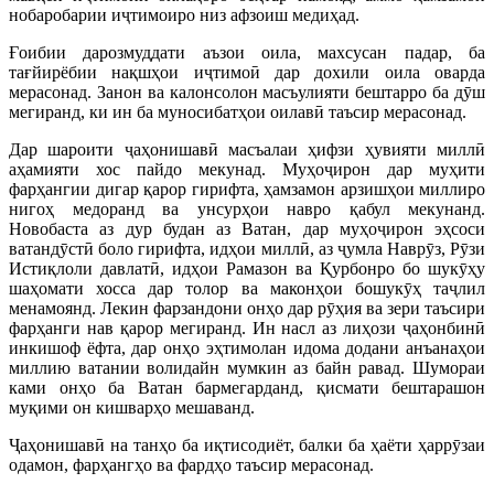
нобаробарии иҷтимоиро низ афзоиш медиҳад.
Ғоибии дарозмуддати аъзои оила, махсусан падар, ба
тағйирёбии нақшҳои иҷтимоӣ дар дохили оила оварда
мерасонад. Занон ва калонсолон масъулияти бештарро ба дӯш
мегиранд, ки ин ба муносибатҳои оилавӣ таъсир мерасонад.
Дар шароити ҷаҳонишавӣ масъалаи ҳифзи ҳувияти миллӣ
аҳамияти хос пайдо мекунад. Муҳоҷирон дар муҳити
фарҳангии дигар қарор гирифта, ҳамзамон арзишҳои миллиро
нигоҳ медоранд ва унсурҳои навро қабул мекунанд.
Новобаста аз дур будан аз Ватан, дар муҳоҷирон эҳсоси
ватандӯстӣ боло гирифта, идҳои миллӣ, аз ҷумла Наврӯз, Рӯзи
Истиқлоли давлатӣ, идҳои Рамазон ва Қурбонро бо шукӯҳу
шаҳомати хосса дар толор ва маконҳои бошукӯҳ таҷлил
менамоянд. Лекин фарзандони онҳо дар рӯҳия ва зери таъсири
фарҳанги нав қарор мегиранд. Ин насл аз лиҳози ҷаҳонбинӣ
инкишоф ёфта, дар онҳо эҳтимолан идома додани анъанаҳои
миллию ватании волидайн мумкин аз байн равад. Шумораи
ками онҳо ба Ватан бармегарданд, қисмати бештарашон
муқими он кишварҳо мешаванд.
Ҷаҳонишавӣ на танҳо ба иқтисодиёт, балки ба ҳаёти ҳаррӯзаи
одамон, фарҳангҳо ва фардҳо таъсир мерасонад.