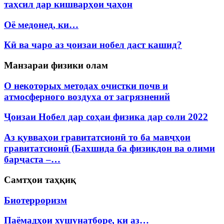
таҳсил дар кишварҳои ҷаҳон
Оё медонед, ки…
Кӣ ва чаро аз ҷоизаи нобел даст кашид?
Манзараи физики олам
О некоторых методах очистки почв и
атмосферного воздуха от загрязнений
Ҷоизаи Нобел дар соҳаи физика дар соли 2022
Аз қувваҳои гравитатсионӣ то ба мавҷҳои
гравитатсионӣ (Бахшида ба физикдон ва олими
барҷаста –…
Самтҳои таҳқиқ
Биотерроризм
Паёмадҳои хушунатборе, ки аз…