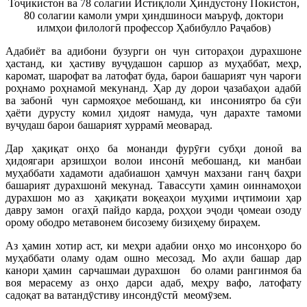
Тоҷикистон ва 78 солагии Истиқлоли Ҳиндустону Покистон,
80 солагии камоли умри ҳиндшиноси маъруф, доктори
илмҳои филологӣ профессор Ҳабибулло Раҷабов)
Адабиёт ва адибони бузурги он чун ситораҳои дурахшоне
ҳастанд, ки ҳастиву вуҷудашон саршор аз муҳаббат, меҳр,
каромат, шарофат ва латофат буда, барои башарият чун чароғи
роҳнамо роҳнамоӣ мекунанд. Ҳар ду дорои ҷазабаҳои адабӣ
ва забонӣ чун сармояҳое мебошанд, ки инсониятро ба сӯи
ҳаёти дурусту комил ҳидоят намуда, чун дарахте тамоми
вуҷудаш барои башарият хуррамӣ меоварад.
Дар ҳақиқат онҳо ба монанди фурӯғи субҳи доноӣ ва
ҳидоягари арзишҳои волои инсонӣ мебошанд, ки манбаи
муҳаббати хадамоти адабиашон ҳамчун махзани ганҷ баҳри
башарият дурахшонӣ мекунад. Тавассути ҳамин оиннамоҳои
дурахшон мо аз ҳақиқати воқеаҳои муҳими иҷтимоии ҳар
давру замон огаҳӣ пайдо карда, роҳҳои эҷоди ҷомеаи озоду
орому ободро метавонем бисозему бизиҳему бираҳем.
Аз ҳамин хотир аст, ки меҳри адабии онҳо мо инсонҳоро бо
муҳаббати оламу одам ошно месозад. Мо аҳли башар дар
канори ҳамин сарчашмаи дурахшон бо олами рангинмоя ба
воя мерасему аз онҳо дарси адаб, меҳру вафо, латофату
садоқат ва ватандӯстиву инсондӯстӣ меомӯзем.