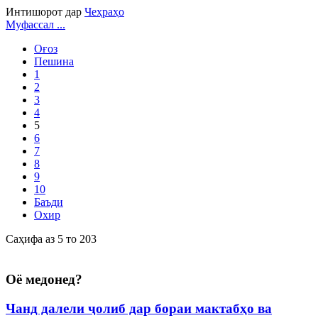
Интишорот дар
Чеҳраҳо
Муфассал ...
Оғоз
Пешина
1
2
3
4
5
6
7
8
9
10
Баъди
Охир
Саҳифа аз 5 то 203
Оё медонед?
Чанд далели ҷолиб дар бораи мактабҳо ва