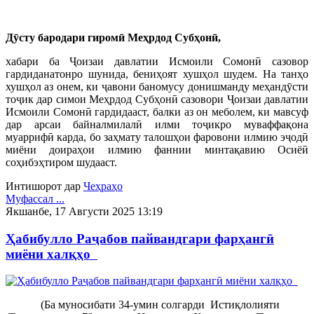
Дӯсту бародари гиромӣ Меҳрдод Субҳонӣ,
хабари ба Ҷоизаи давлатии Исмоили Сомонӣ сазовор
гардиданатонро шунида, бениҳоят хушҳол шудем. На танҳо
хушҳол аз онем, ки ҷавони баномусу донишманду меҳандӯсти
тоҷик дар симои Меҳрдод Субҳонӣ сазовори Ҷоизаи давлатии
Исмоили Сомонӣ гардидааст, балки аз он меболем, ки мавсуф
дар арсаи байналмилалӣ илми тоҷикро муваффақона
муаррифӣ карда, бо заҳмату талошҳои фаровони илмию эҷодӣ
миёни доираҳои илмию фаннии минтақавию Осиёӣ
соҳибэҳтиром шудааст.
Интишорот дар
Чеҳраҳо
Муфассал ...
Якшанбе, 17 Августи 2025 13:19
Ҳабибулло Раҷабов пайвандгари фарҳангӣ
миёни халқҳо
(Ба муносибати 34-умин солгарди Истиқлолияти