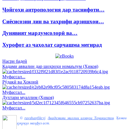
Ҷойгоҳи антропология дар таснифоти…
Сиёсисозии дин ва таҳрифи арзишҳои…
Дунявият мардумсолорӣ ва…
Хурофот аз чаҳолат сарчашма мегирад
Насри бадеӣ
Қадами аввалин дар шоҳроҳи номаълум (Ҳикоя)
Муфассал...
Рӯдакӣ ва Хоқонӣ
Муфассал...
Духтари муаллим (Ҳикоя)
Муфассал...
©
ravshanfikr.tj
.
Академияи миллии илмҳои Тоҷикистон
.
Ҳамаи
ҳуқуқҳо маҳфуз аст.