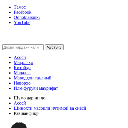
Тамос
Facebook
Odnoklassniki
YouTube
Ҷустуҷӯ
Асосӣ
Мақолаҳо
Китобҳо
Маҷалла
Маводҳои таълимӣ
Наворҳо
Илм-фурӯғи маърифат
Шумо дар ин ҷо:
Асосӣ
Шинохти масоили иҷтимоӣ ва сиёсӣ
Равшанфикр