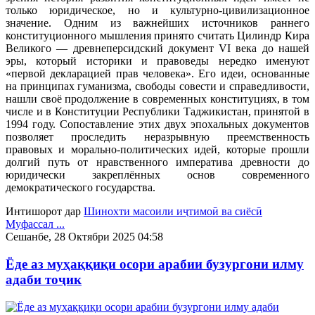
только юридическое, но и культурно-цивилизационное
значение. Одним из важнейших источников раннего
конституционного мышления принято считать Цилиндр Кира
Великого — древнеперсидский документ VI века до нашей
эры, который историки и правоведы нередко именуют
«первой декларацией прав человека». Его идеи, основанные
на принципах гуманизма, свободы совести и справедливости,
нашли своё продолжение в современных конституциях, в том
числе и в Конституции Республики Таджикистан, принятой в
1994 году. Сопоставление этих двух эпохальных документов
позволяет проследить неразрывную преемственность
правовых и морально-политических идей, которые прошли
долгий путь от нравственного императива древности до
юридически закреплённых основ современного
демократического государства.
Интишорот дар
Шинохти масоили иҷтимоӣ ва сиёсӣ
Муфассал ...
Сешанбе, 28 Октябри 2025 04:58
Ёде аз муҳаққиқи осори арабии бузургони илму
адаби тоҷик