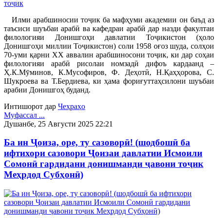
Илми арабшиносии тоҷик ба мафҳуми академии он баъд аз
таъсиси шуъбаи арабӣ ва кафедраи арабӣ дар назди факултаи
филологияи Донишгоҳи давлатии Тоҷикистон (ҳоло
Донишгоҳи миллии Тоҷикистон) соли 1958 оғоз шуда, солҳои
70-уми қарни ХХ аввалин арабшиносони тоҷик, ки дар соҳаи
филологияи арабӣ рисолаи номзадӣ дифоъ кардаанд –
Ҳ.К.Мӯминов, К.Мусофиров, Ф. Деҳотӣ, Н.Қаҳҳорова, С.
Шукроева ва Т.Бердиева, ки ҳама фориғуттаҳсилони шуъбаи
арабии Донишгоҳ буданд.
Интишорот дар
Чеҳраҳо
Муфассал ...
Душанбе, 25 Августи 2025 22:21
Ба ин Ҷоиза, оре, ту сазоворӣ! (шодбошӣ ба
ифтихори сазовори Ҷоизаи давлатии Исмоили
Сомонӣ гардидани донишманди ҷавони тоҷик
Меҳрдод Субҳонӣ)