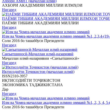
Ахбори АМИТ (маҷаллаи илмӣ)
АХБОРИ АКАДЕМИЯИ МИЛЛИИ ИЛМҲОИ
Нигаред
ПАЁМИ ТИББИИ АКАДЕМИЯИ МИЛЛИИ ИЛМҲОИ ТОҶ
ПАЁМИ ТИББИИ АКАДЕМИЯИ МИЛЛИИ
Нигаред
Илм ва Ҷомеа-маҷаллаи академии илмию оммавӣ №1, 2,3,4-(19-
Соли 2016 бо ташаббуси Президенти
Нигаред
Санъатшиносӣ-Маҷаллаи илмӣ-назариявӣ
Маҷаллаи илмӣ-назариявии «Санъатшиносӣ»
Нигаред
Иқтисодиёти Тоҷикистон (маҷаллаи илмӣ)
ISSN2310-3957
ИҚТИСОДИЁТИ ТОҶИКИСТОН
ЭКОНОМИКА ТАДЖИКИСТАНА
Дар
Нигаред
Илм ва Ҷомеа-маҷаллаи академии илмию оммавӣ №1, 2, 3, 4, 5-(
Соли 2016 бо ташаббуси Президенти