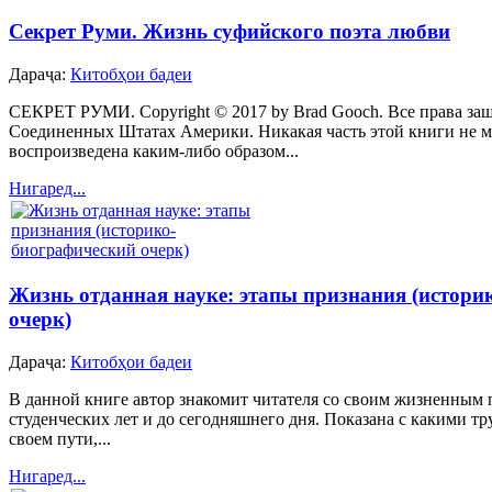
Секрет Руми. Жизнь суфийского поэта любви
Дараҷа:
Китобҳои бадеи
СЕКРЕТ РУМИ. Copyright © 2017 by Brad Gooch. Все права защ
Соединенных Штатах Америки. Никакая часть этой книги не м
воспроизведена каким-либо образом...
Нигаред...
Жизнь отданная науке: этапы признания (истори
очерк)
Дараҷа:
Китобҳои бадеи
В данной книге автор знакомит читателя со своим жизненным
студенческих лет и до сегодняшнего дня. Показана с какими тр
своем пути,...
Нигаред...