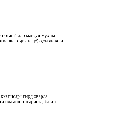
и оташ" дар мавзӯи муҳим
ткаши тоҷик ва рӯзҳои аввали
ккаписар" гирд оварда
ти одамон нигариста, ба ин