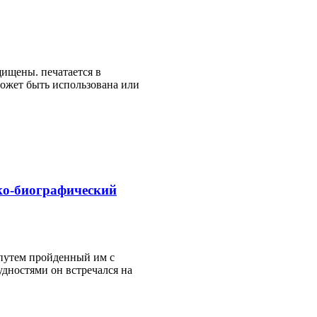
ищены. печатается в
ожет быть использована или
ко-биографический
 путем пройденный им с
удностями он встречался на