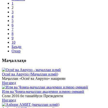
1
2
3
4
5
6
7
8
9
10
Баъди
Охир
Маҷаллаҳо
Осиё ва Аврупо (Маҷаллаи илмӣ)
Маҷаллаи «Осиё ва Аврупо» нашрияи
Нигаред
Илм ва Ҷомеа-маҷаллаи академии илмию оммавӣ
Соли 2016 бо ташаббуси Президенти
Нигаред