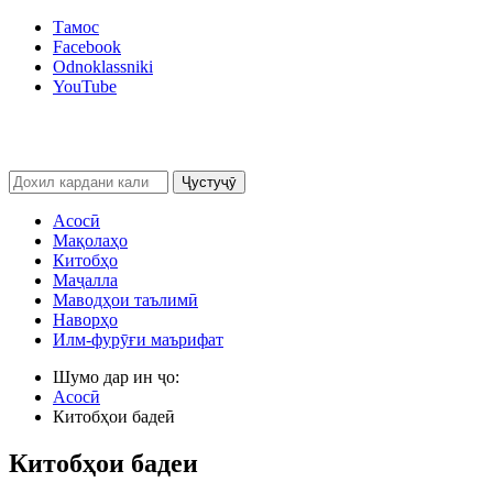
Тамос
Facebook
Odnoklassniki
YouTube
Ҷустуҷӯ
Асосӣ
Мақолаҳо
Китобҳо
Маҷалла
Маводҳои таълимӣ
Наворҳо
Илм-фурӯғи маърифат
Шумо дар ин ҷо:
Асосӣ
Китобҳои бадеӣ
Китобҳои бадеи