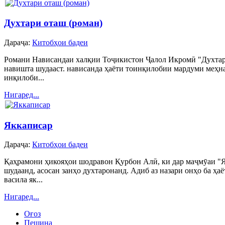
Духтари оташ (роман)
Дараҷа:
Китобҳои бадеи
Романи Нависандаи халқии Тоҷикистон Ҷалол Икромӣ "Духтар
навишта шудааст. нависанда ҳаёти тоинқилобии мардуми меҳна
инқилоби...
Нигаред...
Яккаписар
Дараҷа:
Китобҳои бадеи
Қаҳрамони ҳикояҳои шодравон Қурбон Алӣ, ки дар маҷмӯаи "Я
шудаанд, асосан занҳо духтаронанд. Адиб аз назари онҳо ба ҳаё
васила як...
Нигаред...
Оғоз
Пешина