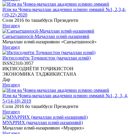
Илм ва Ҷомеа-маҷаллаи академии илмию оммавӣ №1, 2,3,4-
(19-22) 2020
Соли 2016 бо ташаббуси Президенти
Нигаред
Санъатшиносӣ-Маҷаллаи илмӣ-назариявӣ
Маҷаллаи илмӣ-назариявии «Санъатшиносӣ»
Нигаред
Иқтисодиёти Тоҷикистон (маҷаллаи илмӣ)
ISSN2310-3957
ИҚТИСОДИЁТИ ТОҶИКИСТОН
ЭКОНОМИКА ТАДЖИКИСТАНА
Дар
Нигаред
Илм ва Ҷомеа-маҷаллаи академии илмию оммавӣ №1, 2, 3, 4,
5-(14-18) 2019
Соли 2016 бо ташаббуси Президенти
Нигаред
МУАРРИХ (маҷаллаи илмӣ-назариявӣ)
Маҷаллаи илмӣ-назариявии «Муаррих»
Нигаред