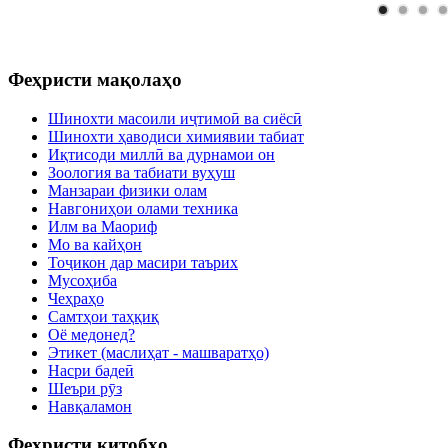
Феҳристи мақолаҳо
Шинохти масоили иҷтимоӣ ва сиёсӣ
Шинохти ҳаводиси химиявии табиат
Иқтисоди миллӣ ва дурнамои он
Зоология ва табиати вуҳуш
Манзараи физики олам
Навгониҳои олами техника
Илм ва Маориф
Мо ва кайҳон
Тоҷикон дар масири таърих
Мусоҳиба
Чеҳраҳо
Самтҳои таҳқиқ
Оё медонед?
Этикет (маслиҳат - машваратҳо)
Насри бадеӣ
Шеъри рӯз
Навқаламон
Феҳристи китобҳо