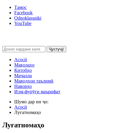
Тамос
Facebook
Odnoklassniki
YouTube
Ҷустуҷӯ
Асосӣ
Мақолаҳо
Китобҳо
Маҷалла
Маводҳои таълимӣ
Наворҳо
Илм-фурӯғи маърифат
Шумо дар ин ҷо:
Асосӣ
Луғатномаҳо
Луғатномаҳо