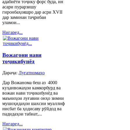
адабиёти тоҷику форс буда, ин
асари пурарзишу
гиронбаҳояшро дар асри XVII
дар заминаи таҷрибаи
уламои...
Нигаред...
Вожагони нави
тоҷикибунёд
Дараҷа:
Луғатномаҳо
Дар Вожанома беш аз 4000
куҳанвожаҳои камкорбурд ва
вожаи нави тоҷикибунёд ва
маъниҳои луғавии онҳо зимни
мушоҳидаҳои шахсии муаллиф
нисбат ба ҳодисаву рӯйдод ва
падидаҳои табиат,...
Нигаред...