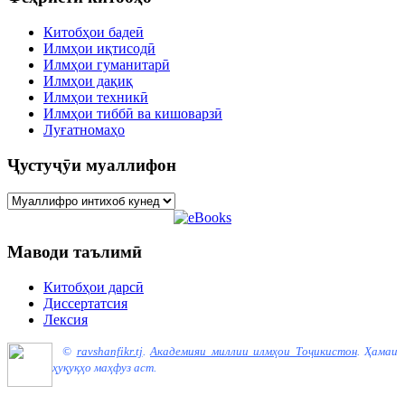
Китобҳои бадеӣ
Илмҳои иқтисодӣ
Илмҳои гуманитарӣ
Илмҳои дақиқ
Илмҳои техникӣ
Илмҳои тиббӣ ва кишоварзӣ
Луғатномаҳо
Ҷустуҷӯи муаллифон
Маводи таълимӣ
Китобҳои дарсӣ
Диссертатсия
Лексия
©
ravshanfikr.tj
.
Академияи миллии илмҳои Тоҷикистон
.
Ҳамаи
ҳуқуқҳо маҳфуз аст.