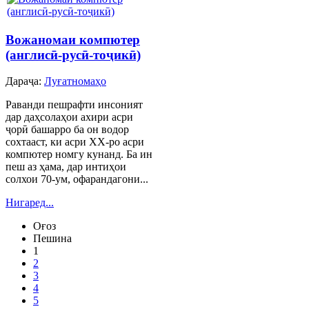
Вожаномаи компютер
(англисӣ-русӣ-тоҷикӣ)
Дараҷа:
Луғатномаҳо
Раванди пешрафти инсоният
дар даҳсолаҳои ахири асри
ҷорӣ башарро ба он водор
сохтааст, ки асри ХХ-ро асри
компютер номгу кунанд. Ба ин
пеш аз ҳама, дар интиҳои
солхои 70-ум, офарандагони...
Нигаред...
Оғоз
Пешина
1
2
3
4
5