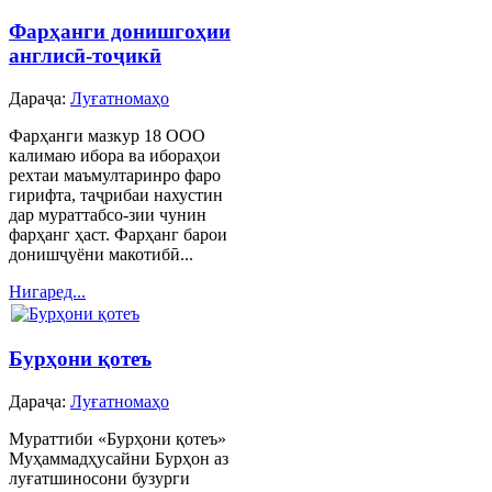
Фарҳанги донишгоҳии
англисӣ-тоҷикӣ
Дараҷа:
Луғатномаҳо
Фарҳанги мазкур 18 ООО
калимаю ибора ва ибораҳои
рехтаи маъмултаринро фаро
гирифта, таҷрибаи нахустин
дар мураттабсо-зии чунин
фарҳанг ҳаст. Фарҳанг барои
донишҷуёни макотибӣ...
Нигаред...
Бурҳони қотеъ
Дараҷа:
Луғатномаҳо
Мураттиби «Бурҳони қотеъ»
Муҳаммадҳусайни Бурҳон аз
луғатшиносони бузурги