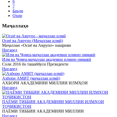
6
7
Баъди
Охир
Маҷаллаҳо
Осиё ва Аврупо (Маҷаллаи илмӣ)
Маҷаллаи «Осиё ва Аврупо» нашрияи
Нигаред
Илм ва Ҷомеа-маҷаллаи академии илмию оммавӣ
Соли 2016 бо ташаббуси Президенти
Нигаред
Ахбори АМИТ (маҷаллаи илмӣ)
АХБОРИ АКАДЕМИЯИ МИЛЛИИ ИЛМҲОИ
Нигаред
ПАЁМИ ТИББИИ АКАДЕМИЯИ МИЛЛИИ ИЛМҲОИ
ТОҶИКИСТОН
ПАЁМИ ТИББИИ АКАДЕМИЯИ МИЛЛИИ
Нигаред