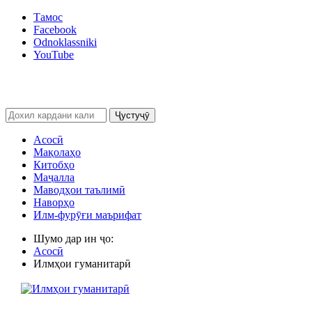
Тамос
Facebook
Odnoklassniki
YouTube
Ҷустуҷӯ
Асосӣ
Мақолаҳо
Китобҳо
Маҷалла
Маводҳои таълимӣ
Наворҳо
Илм-фурӯғи маърифат
Шумо дар ин ҷо:
Асосӣ
Илмҳои гуманитарӣ