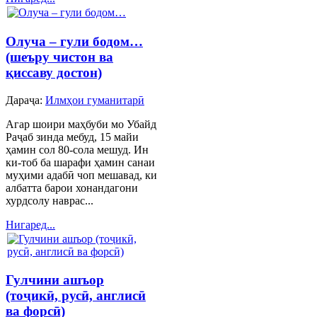
Олуча – гули бодом…
(шеъру чистон ва
қиссаву достон)
Дараҷа:
Илмҳои гуманитарӣ
Агар шоири маҳбуби мо Убайд
Раҷаб зинда мебуд, 15 майи
ҳамин сол 80-сола мешуд. Ин
ки-тоб ба шарафи ҳамин санаи
муҳими адабӣ чоп мешавад, ки
албатта барои хонандагони
хурдсолу наврас...
Нигаред...
Гулчини ашъор
(тоҷикӣ, русӣ, англисӣ
ва форсӣ)