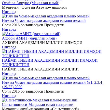
Осиё ва Аврупо (Маҷаллаи илмӣ)
Маҷаллаи «Осиё ва Аврупо» нашрияи
Нигаред
Илм ва Ҷомеа-маҷаллаи академии илмию оммавӣ
Соли 2016 бо ташаббуси Президенти
Нигаред
Ахбори АМИТ (маҷаллаи илмӣ)
АХБОРИ АКАДЕМИЯИ МИЛЛИИ ИЛМҲОИ
Нигаред
ПАЁМИ ТИББИИ АКАДЕМИЯИ МИЛЛИИ ИЛМҲОИ
ТОҶИКИСТОН
ПАЁМИ ТИББИИ АКАДЕМИЯИ МИЛЛИИ
Нигаред
Илм ва Ҷомеа-маҷаллаи академии илмию оммавӣ №1, 2,3,4-
(19-22) 2020
Соли 2016 бо ташаббуси Президенти
Нигаред
Санъатшиносӣ-Маҷаллаи илмӣ-назариявӣ
Маҷаллаи илмӣ-назариявии «Санъатшиносӣ»