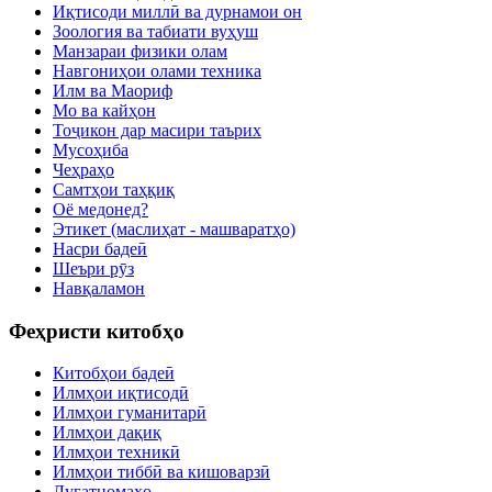
Иқтисоди миллӣ ва дурнамои он
Зоология ва табиати вуҳуш
Манзараи физики олам
Навгониҳои олами техника
Илм ва Маориф
Мо ва кайҳон
Тоҷикон дар масири таърих
Мусоҳиба
Чеҳраҳо
Самтҳои таҳқиқ
Оё медонед?
Этикет (маслиҳат - машваратҳо)
Насри бадеӣ
Шеъри рӯз
Навқаламон
Феҳристи китобҳо
Китобҳои бадеӣ
Илмҳои иқтисодӣ
Илмҳои гуманитарӣ
Илмҳои дақиқ
Илмҳои техникӣ
Илмҳои тиббӣ ва кишоварзӣ
Луғатномаҳо