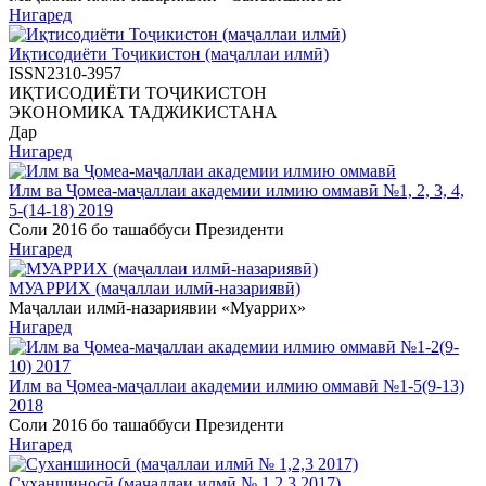
Нигаред
Иқтисодиёти Тоҷикистон (маҷаллаи илмӣ)
ISSN2310-3957
ИҚТИСОДИЁТИ ТОҶИКИСТОН
ЭКОНОМИКА ТАДЖИКИСТАНА
Дар
Нигаред
Илм ва Ҷомеа-маҷаллаи академии илмию оммавӣ №1, 2, 3, 4,
5-(14-18) 2019
Соли 2016 бо ташаббуси Президенти
Нигаред
МУАРРИХ (маҷаллаи илмӣ-назариявӣ)
Маҷаллаи илмӣ-назариявии «Муаррих»
Нигаред
Илм ва Ҷомеа-маҷаллаи академии илмию оммавӣ №1-5(9-13)
2018
Соли 2016 бо ташаббуси Президенти
Нигаред
Суханшиносӣ (маҷаллаи илмӣ № 1,2,3 2017)