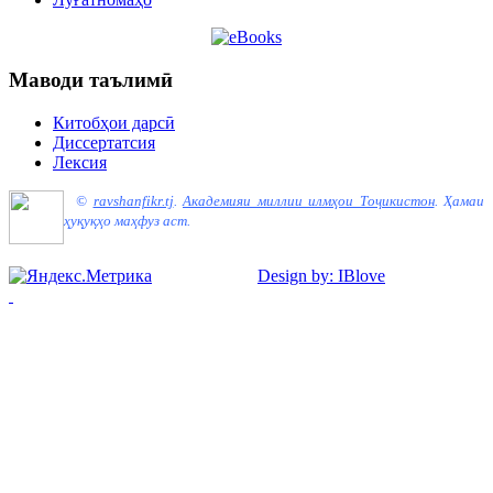
Маводи таълимӣ
Китобҳои дарсӣ
Диссертатсия
Лексия
©
ravshanfikr.tj
.
Академияи миллии илмҳои Тоҷикистон
.
Ҳамаи
ҳуқуқҳо маҳфуз аст.
Design by: IBlove