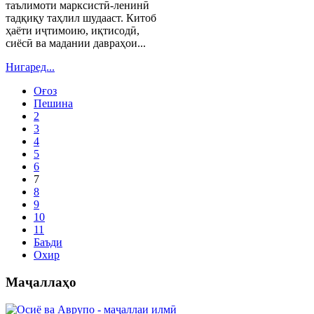
таълимоти марксистӣ-ленинӣ
тадқиқу таҳлил шудааст. Китоб
ҳаёти иҷтимоию, иқтисодӣ,
сиёсӣ ва мадании давраҳои...
Нигаред...
Оғоз
Пешина
2
3
4
5
6
7
8
9
10
11
Баъди
Охир
Маҷаллаҳо