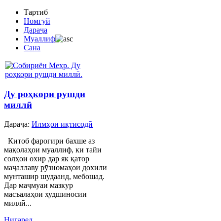
Тартиб
Номгӯй
Дараҷа
Муаллиф
Сана
Ду роҳкори рушди
миллӣ
Дараҷа:
Илмҳои иқтисодӣ
Китоб фарогири бахше аз
мақолаҳои муаллиф, ки тайи
солҳои охир дар як қатор
маҷаллаву рӯзномаҳои дохилӣ
мунташир шудаанд, мебошад.
Дар маҷмуаи мазкур
масъалаҳои худшиносии
миллӣ...
Нигаред...