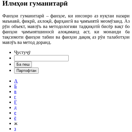
Илмҳои гуманитарӣ
Фанҳои гуманитарӣ – фанҳое, ки инсонро аз нуқтаи назари
маънавӣ, фикрӣ, ахлоқӣ, фарҳангӣ ва ҷамъиятӣ меомӯзанд. Аз
рӯи объект, мавзӯъ ва методологияи тадқиқотӣ бисёр вақт бо
фанҳои ҷамъиятшиносӣ алоқаманд аст, ки монанди ба
тақсимоти фанҳои табии ва фанҳои дақиқ аз рӯи талаботҳои
мавзӯъ ва метод доранд.
Ҷустуҷӯ
А
Б
в
г
Ғ
д
е
ё
ж
з