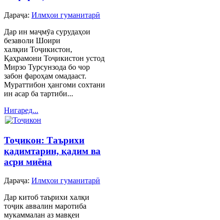
Дараҷа:
Илмҳои гуманитарӣ
Дар ин маҷмӯа сурудаҳои
безаволи Шоири
халқии Тоҷикистон,
Қаҳрамони Тоҷикистон устод
Мирзо Турсунзода бо чор
забон фароҳам омадааст.
Мураттибон ҳангоми сохтани
ин асар ба тартиби...
Нигаред...
Тоҷикон: Таърихи
қадимтарин, қадим ва
асри миёна
Дараҷа:
Илмҳои гуманитарӣ
Дар китоб таърихи халқи
тоҷик аввалин маротиба
мукаммалан аз мавқеи