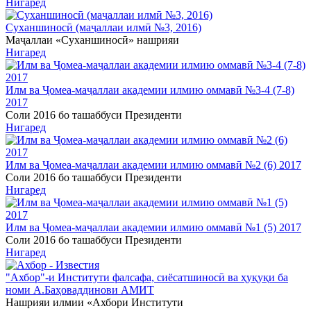
Нигаред
Суханшиносӣ (маҷаллаи илмӣ №3, 2016)
Маҷаллаи «Суханшиносӣ» нашрияи
Нигаред
Илм ва Ҷомеа-маҷаллаи академии илмию оммавӣ №3-4 (7-8)
2017
Соли 2016 бо ташаббуси Президенти
Нигаред
Илм ва Ҷомеа-маҷаллаи академии илмию оммавӣ №2 (6) 2017
Соли 2016 бо ташаббуси Президенти
Нигаред
Илм ва Ҷомеа-маҷаллаи академии илмию оммавӣ №1 (5) 2017
Соли 2016 бо ташаббуси Президенти
Нигаред
"Ахбор"-и Институти фалсафа, сиёсатшиносӣ ва ҳуқуқи ба
номи А.Баҳоваддинови АМИТ
Нашрияи илмии «Ахбори Институти