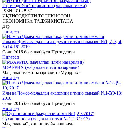
Иқтисодиёти Тоҷикистон (маҷаллаи илмӣ)
ISSN2310-3957
ИҚТИСОДИЁТИ ТОҶИКИСТОН
ЭКОНОМИКА ТАДЖИКИСТАНА
Дар
Нигаред
Илм ва Ҷомеа-маҷаллаи академии илмию оммавӣ №1, 2, 3, 4,
5-(14-18) 2019
Соли 2016 бо ташаббуси Президенти
Нигаред
МУАРРИХ (маҷаллаи илмӣ-назариявӣ)
Маҷаллаи илмӣ-назариявии «Муаррих»
Нигаред
Илм ва Ҷомеа-маҷаллаи академии илмию оммавӣ №1-5(9-13)
2018
Соли 2016 бо ташаббуси Президенти
Нигаред
Суханшиносӣ (маҷаллаи илмӣ № 1,2,3 2017)
Маҷаллаи «Суханшиносӣ» нашрияи