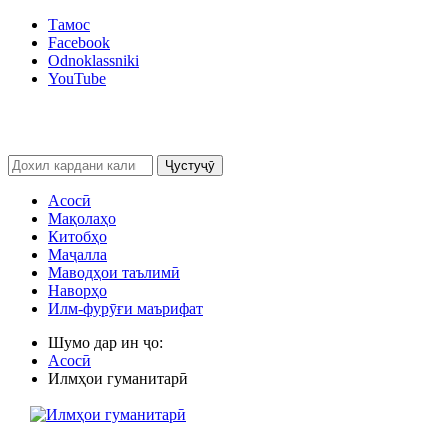
Тамос
Facebook
Odnoklassniki
YouTube
Ҷустуҷӯ
Асосӣ
Мақолаҳо
Китобҳо
Маҷалла
Маводҳои таълимӣ
Наворҳо
Илм-фурӯғи маърифат
Шумо дар ин ҷо:
Асосӣ
Илмҳои гуманитарӣ