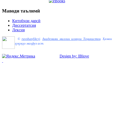
Маводи таълимӣ
Китобҳои дарсӣ
Диссертатсия
Лексия
©
ravshanfikr.tj
.
Академияи миллии илмҳои Тоҷикистон
.
Ҳамаи
ҳуқуқҳо маҳфуз аст.
Design by: IBlove