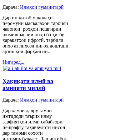
Дараҷа:
Илмҳои гуманитарӣ
Дар ин китоб мақолаҳо
перомуни масъалаҳои тарбияи
ҷавонон, роҳҳои пешгирии
шомилшаваии онҳо ба ҳизбу
ҳаракатҳои ифротӣ, тарбияи
онҳо аз лиҳози нигоҳ доштани
арзишҳои фарҳангии...
Нигаред...
Ҳақиқати илмӣ ва
амнияти миллӣ
Дараҷа:
Илмҳои гуманитарӣ
Дар ҳамаи давру замон
имтидоди таърих илму
зарфиятҳои илмӣ сабабгори
пешрафту таҳаввулоти инсон
дар тамоми соҳоти
иҷтимоъ будааст. Дар иртибот