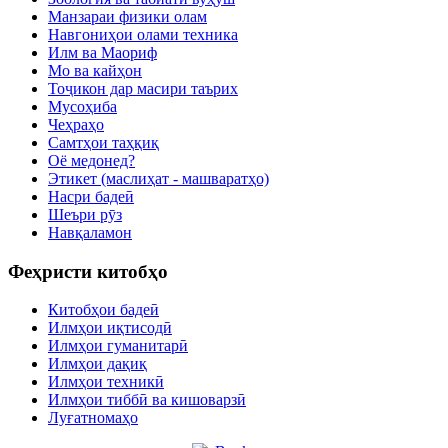
Манзараи физики олам
Навгониҳои олами техника
Илм ва Маориф
Мо ва кайҳон
Тоҷикон дар масири таърих
Мусоҳиба
Чеҳраҳо
Самтҳои таҳқиқ
Оё медонед?
Этикет (маслиҳат - машваратҳо)
Насри бадеӣ
Шеъри рӯз
Навқаламон
Феҳристи китобҳо
Китобҳои бадеӣ
Илмҳои иқтисодӣ
Илмҳои гуманитарӣ
Илмҳои дақиқ
Илмҳои техникӣ
Илмҳои тиббӣ ва кишоварзӣ
Луғатномаҳо