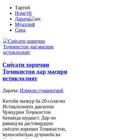
Тартиб
Номгӯй
Дараҷа
Муаллиф
Сана
Cиёсати хориҷии
Тоҷикистон дар масири
истиқлолият
Дараҷа:
Илмҳои гуманитарӣ
Китоби мазкур ба 20-солагии
Истиқлолияти давлатии
Ҷумҳурии Тоҷикистон
бахшида шудааст. Дар он
раванд ва дастовардҳои
сиёсати хориҷии Тоҷикистон,
муносибатҳои дуҷониба ва