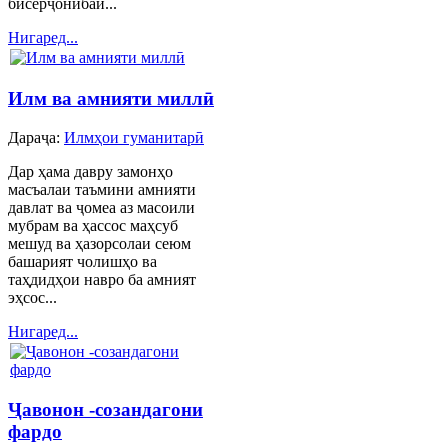
бисёрҷонибаи...
Нигаред...
Илм ва амнияти миллӣ
Дараҷа:
Илмҳои гуманитарӣ
Дар ҳама давру замонҳо
масъалаи таъмини амнияти
давлат ва ҷомеа аз масоили
мубрам ва ҳассос маҳсуб
мешуд ва ҳазорсолаи сеюм
башарият чолишҳо ва
таҳдидҳои навро ба амният
эҳсос...
Нигаред...
Ҷавонон -созандагони
фардо