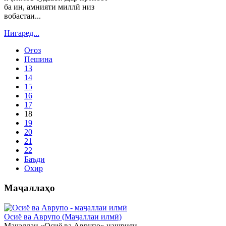
ба ин, амнияти миллӣ низ
вобастаи...
Нигаред...
Оғоз
Пешина
13
14
15
16
17
18
19
20
21
22
Баъди
Охир
Маҷаллаҳо
Осиё ва Аврупо (Маҷаллаи илмӣ)
Маҷаллаи «Осиё ва Аврупо» нашрияи