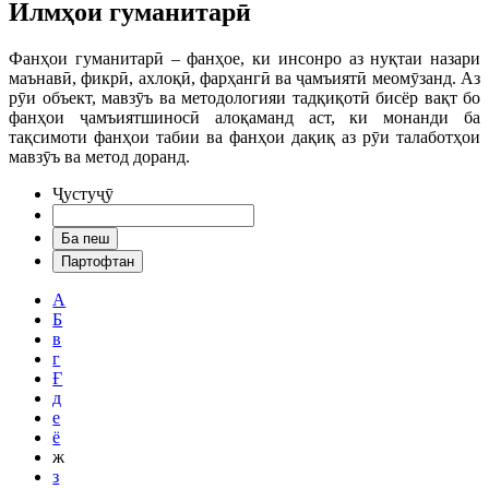
Илмҳои гуманитарӣ
Фанҳои гуманитарӣ – фанҳое, ки инсонро аз нуқтаи назари
маънавӣ, фикрӣ, ахлоқӣ, фарҳангӣ ва ҷамъиятӣ меомӯзанд. Аз
рӯи объект, мавзӯъ ва методологияи тадқиқотӣ бисёр вақт бо
фанҳои ҷамъиятшиносӣ алоқаманд аст, ки монанди ба
тақсимоти фанҳои табии ва фанҳои дақиқ аз рӯи талаботҳои
мавзӯъ ва метод доранд.
Ҷустуҷӯ
А
Б
в
г
Ғ
д
е
ё
ж
з